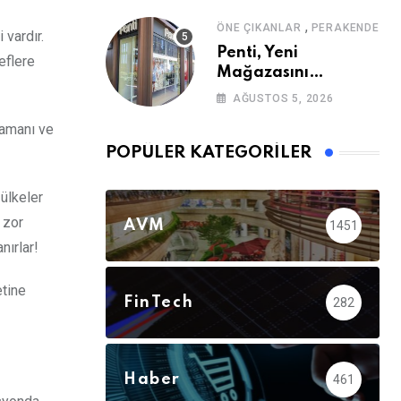
,
ÖNE ÇIKANLAR
PERAKENDE
 vardır.
Penti, Yeni
eflere
Mağazasını
Galataport’ta
AĞUSTOS 5, 2026
Açıyor
 zamanı ve
POPÜLER KATEGORILER
ülkeler
 zor
AVM
1451
nırlar!
etine
FinTech
282
Haber
461