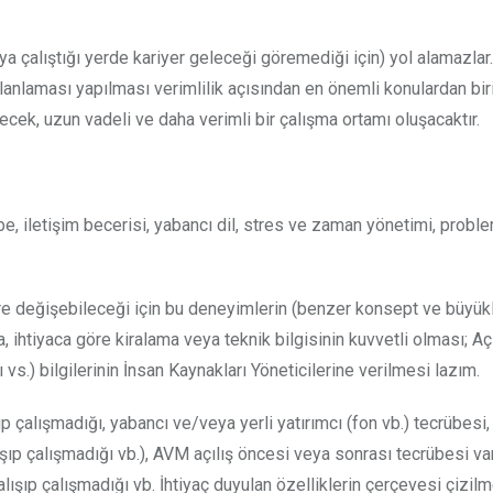
ya çalıştığı yerde kariyer geleceği göremediği için) yol alamazlar.
anlaması yapılması verimlilik açısından en önemli konulardan biri
ecek, uzun vadeli ve daha verimli bir çalışma ortamı oluşacaktır.
übe, iletişim becerisi, yabancı dil, stres ve zaman yönetimi, pro
re değişebileceği için bu deneyimlerin (benzer konsept ve büyü
 ihtiyaca göre kiralama veya teknik bilgisinin kuvvetli olması; Açıl
.) bilgilerinin İnsan Kaynakları Yöneticilerine verilmesi lazım.
şıp çalışmadığı, yabancı ve/veya yerli yatırımcı (fon vb.) tecrübesi
ışıp çalışmadığı vb.), AVM açılış öncesi veya sonrası tecrübesi va
şıp çalışmadığı vb. İhtiyaç duyulan özelliklerin çerçevesi çizilme