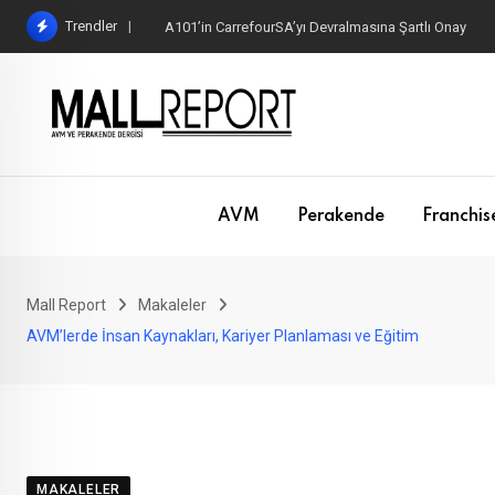
Skip
Trendler
A101’in CarrefourSA’yı Devralmasına Şartlı Onay
to
content
AVM
Perakende
Franchis
Mall Report
Makaleler
AVM’lerde İnsan Kaynakları, Kariyer Planlaması ve Eğitim
MAKALELER