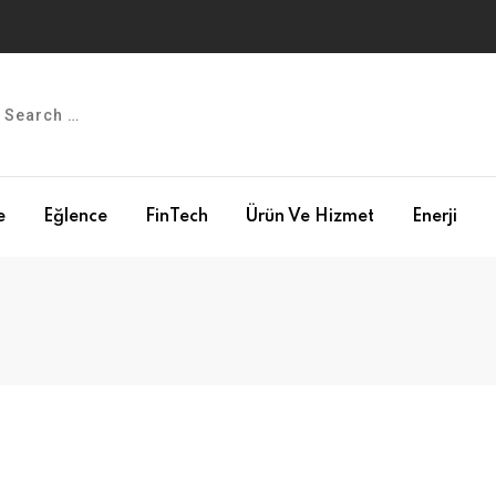
e
Eğlence
FinTech
Ürün Ve Hizmet
Enerji