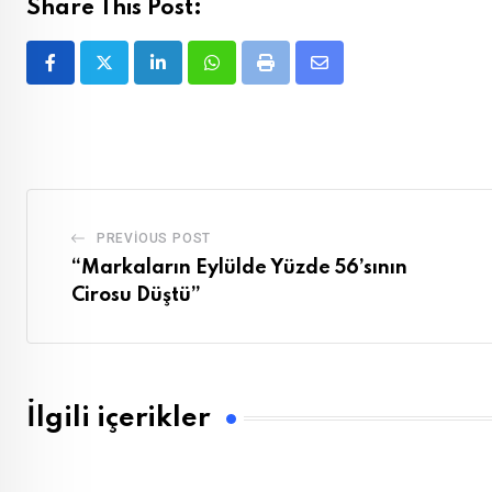
Share This Post:
LinkedIn
Whatsapp
Print
Share
via
Email
PREVIOUS POST
“Markaların Eylülde Yüzde 56’sının
Cirosu Düştü”
İlgili içerikler