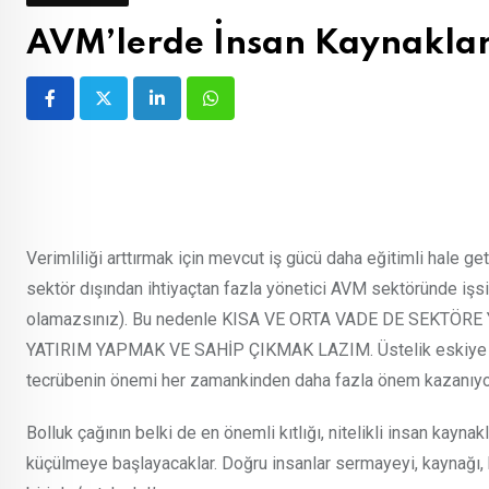
AVM’lerde İnsan Kaynakları
LinkedIn
Whatsapp
Verimliliği arttırmak için mevcut iş gücü daha eğitimli hale g
sektör dışından ihtiyaçtan fazla yönetici AVM sektöründe işsi
olamazsınız). Bu nedenle KISA VE ORTA VADE DE SEKTÖ
YATIRIM YAPMAK VE SAHİP ÇIKMAK LAZIM. Üstelik eskiye göre
tecrübenin önemi her zamankinden daha fazla önem kazanıyo
Bolluk çağının belki de en önemli kıtlığı, nitelikli insan kayna
küçülmeye başlayacaklar. Doğru insanlar sermayeyi, kaynağı, b