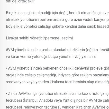
biri de ‘ortak akıl.’
Birçok insan gücü olmadığı için değil, hedefi olmadığı için (ve
alınacak yöneticinin performansına göre uzun vadeli kariyer pl
Böylelikle yönetici çalıştığı şirkete kendini daha sadık hissed
Liyakat sahibi yönetici/personel seçimi
AVM yöneticisinde aranılan standart niteliklerin (eğitim, tecr
ve karar verme yeteneği, bütçe yönetimi vb.) yanı sıra;
• AVM yöneticisinden beklenen öncelikli deneyim projeye gö
projesinde çalışıp çalışmadığı, ihtiyaca göre reklam pazarlama,
renovasyon veya yeniden kiralama tecrübesinin olup olmadığı vs
• Zincir AVM’ler için yönetici alınacak ise, merkez ofiste çalı
tecrübesi (İstanbul, Anadolu veya Yurt dışında bir AVM’de çal
tecrübesi, renovasyon tecrübesi, yeniden kiralanan AVM’de çalı