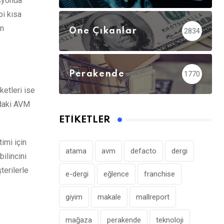
isyonda
bi kısa
ın
Öne Çıkanlar
2834
Perakende
1770
ketleri ise
ndaki AVM
ETIKETLER
imi için
atama
avm
defacto
dergi
ilincini
terilerle
e-dergi
eğlence
franchise
giyim
makale
mallreport
mağaza
perakende
teknoloji