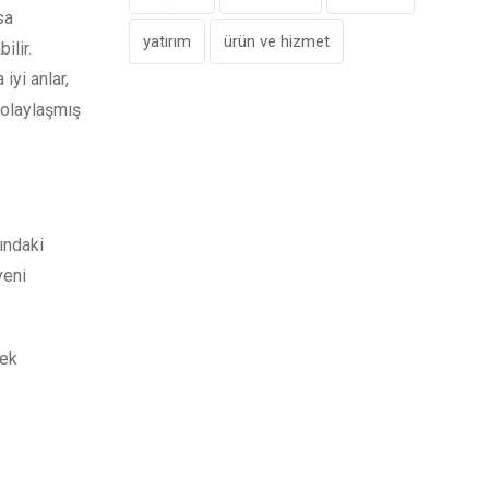
sa
yatırım
ürün ve hizmet
ilir.
iyi anlar,
kolaylaşmış
şındaki
yeni
cek