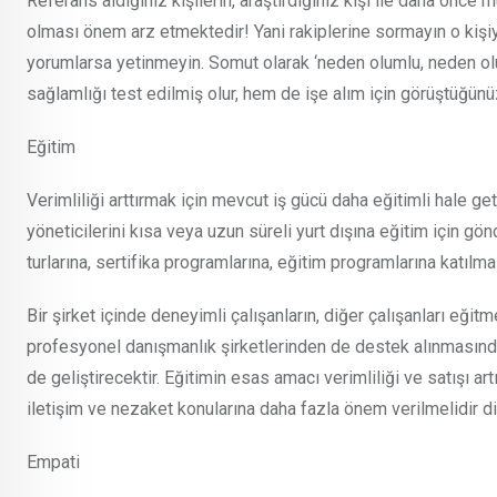
Referans aldığınız kişilerin, araştırdığınız kişi ile daha önc
olması önem arz etmektedir! Yani rakiplerine sormayın o kişiy
yorumlarsa yetinmeyin. Somut olarak ‘neden olumlu, neden ol
sağlamlığı test edilmiş olur, hem de işe alım için görüştüğün
Eğitim
Verimliliği arttırmak için mevcut iş gücü daha eğitimli hale get
yöneticilerini kısa veya uzun süreli yurt dışına eğitim için g
turlarına, sertifika programlarına, eğitim programlarına katılma
Bir şirket içinde deneyimli çalışanların, diğer çalışanları eği
profesyonel danışmanlık şirketlerinden de destek alınmasında 
de geliştirecektir. Eğitimin esas amacı verimliliği ve satışı a
iletişim ve nezaket konularına daha fazla önem verilmelidir 
Empati