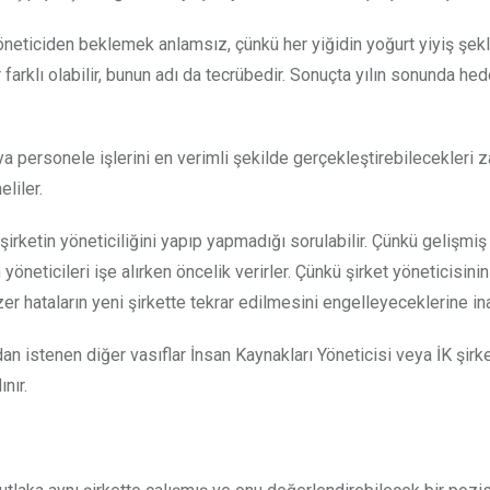
yöneticiden beklemek anlamsız, çünkü her yiğidin yoğurt yiyiş şekli
 farklı olabilir, bunun adı da tecrübedir. Sonuçta yılın sonunda hed
veya personele işlerini en verimli şekilde gerçekleştirebilecekleri
liler.
rketin yöneticiliğini yapıp yapmadığı sorulabilir. Çünkü gelişmiş 
öneticileri işe alırken öncelik verirler. Çünkü şirket yöneticisinin
 hataların yeni şirkette tekrar edilmesini engelleyeceklerine ina
ından istenen diğer vasıflar İnsan Kaynakları Yöneticisi veya İK şirk
ınır.