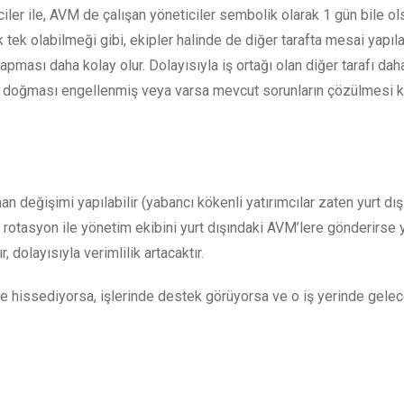
ler ile, AVM de çalışan yöneticiler sembolik olarak 1 gün bile ol
tek olabilmeği gibi, ekipler halinde de diğer tarafta mesai yapılab
pması daha kolay olur. Dolayısıyla iş ortağı olan diğer tarafı daha 
arın doğması engellenmiş veya varsa mevcut sorunların çözülmesi 
an değişimi yapılabilir (yabancı kökenli yatırımcılar zaten yurt dı
a rotasyon ile yönetim ekibini yurt dışındaki AVM’lere gönderirse 
, dolayısıyla verimlilik artacaktır.
nde hissediyorsa, işlerinde destek görüyorsa ve o iş yerinde gele