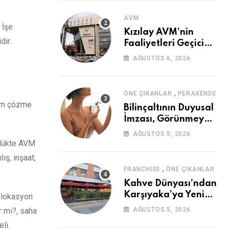
AVM
 İşe
Kızılay AVM’nin
dir.
Faaliyetleri Geçici
Olarak Durduruldu
AĞUSTOS 6, 2026
,
ÖNE ÇIKANLAR
PERAKENDE
blem çözme
Bilinçaltının Duyusal
İmzası, Görünmeyen
Güç
AĞUSTOS 5, 2026
klükte AVM
ış, inşaat,
,
FRANCHISE
ÖNE ÇIKANLAR
Kahve Dünyası’ndan
Karşıyaka’ya Yeni
, lokasyon
Mağaza
r mı?, saha
AĞUSTOS 5, 2026
li.