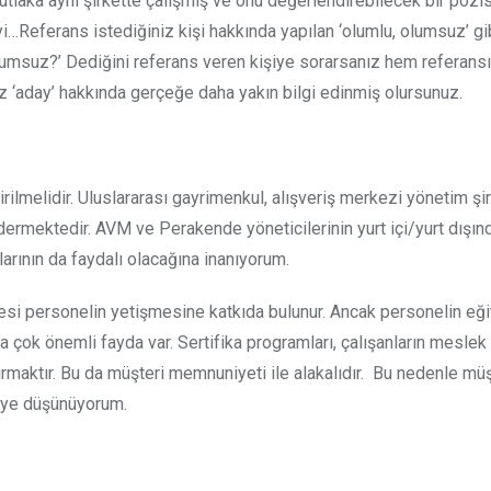
e mutlaka aynı şirkette çalışmış ve onu değerlendirebilecek bir poz
i…Referans istediğiniz kişi hakkında yapılan ‘olumlu, olumsuz’ gi
umsuz?’ Dediğini referans veren kişiye sorarsanız hem referans
üz ‘aday’ hakkında gerçeğe daha yakın bilgi edinmiş olursunuz.
irilmelidir. Uluslararası gayrimenkul, alışveriş merkezi yönetim şir
öndermektedir. AVM ve Perakende yöneticilerinin yurt içi/yurt dışı
larının da faydalı olacağına inanıyorum.
tmesi personelin yetişmesine katkıda bulunur. Ancak personelin eğit
çok önemli fayda var. Sertifika programları, çalışanların meslek b
rtırmaktır. Bu da müşteri memnuniyeti ile alakalıdır. Bu nedenle müş
diye düşünüyorum.