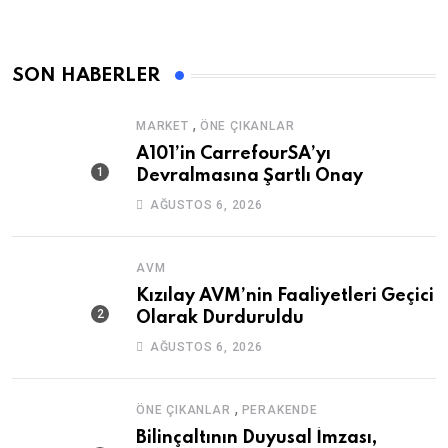
SON HABERLER
,
MARKET
ÖNE ÇIKANLAR
A101’in CarrefourSA’yı
Devralmasına Şartlı Onay
AĞUSTOS 6, 2026
AVM
Kızılay AVM’nin Faaliyetleri Geçici
Olarak Durduruldu
AĞUSTOS 6, 2026
,
ÖNE ÇIKANLAR
PERAKENDE
Bilinçaltının Duyusal İmzası,