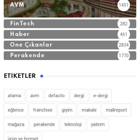
AVM
1451
FinTech
282
Haber
461
Öne Çıkanlar
2834
Perakende
1770
ETIKETLER
atama
avm
defacto
dergi
e-dergi
eğlence
franchise
giyim
makale
mallreport
mağaza
perakende
teknoloji
yatırım
ürün ve hizmet