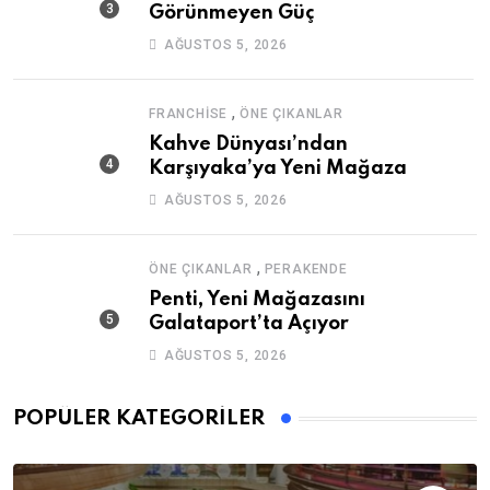
Görünmeyen Güç
AĞUSTOS 5, 2026
,
FRANCHISE
ÖNE ÇIKANLAR
Kahve Dünyası’ndan
Karşıyaka’ya Yeni Mağaza
AĞUSTOS 5, 2026
,
ÖNE ÇIKANLAR
PERAKENDE
Penti, Yeni Mağazasını
Galataport’ta Açıyor
AĞUSTOS 5, 2026
POPÜLER KATEGORILER