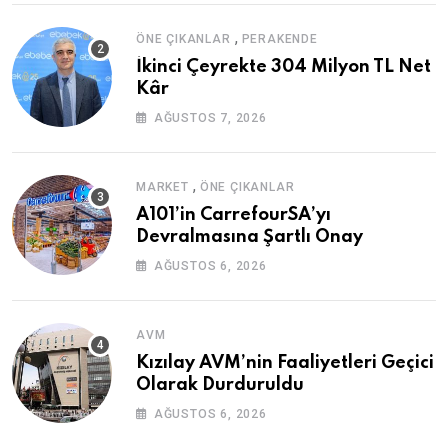
,
ÖNE ÇIKANLAR
PERAKENDE
İkinci Çeyrekte 304 Milyon TL Net
Kâr
AĞUSTOS 7, 2026
,
MARKET
ÖNE ÇIKANLAR
A101’in CarrefourSA’yı
Devralmasına Şartlı Onay
AĞUSTOS 6, 2026
AVM
Kızılay AVM’nin Faaliyetleri Geçici
Olarak Durduruldu
AĞUSTOS 6, 2026