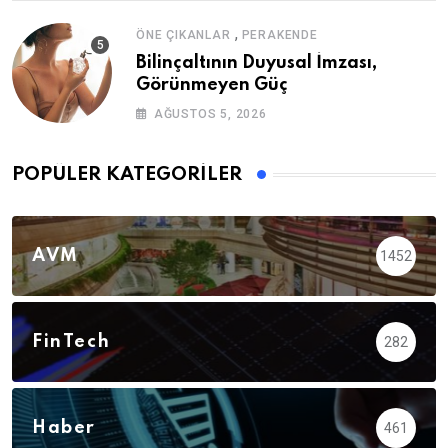
,
ÖNE ÇIKANLAR
PERAKENDE
Bilinçaltının Duyusal İmzası,
Görünmeyen Güç
AĞUSTOS 5, 2026
POPÜLER KATEGORILER
AVM
1452
FinTech
282
Haber
461