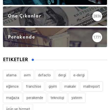
Öne Çıkanlar
2836
Perakende
1771
ETIKETLER
atama
avm
defacto
dergi
e-dergi
eğlence
franchise
giyim
makale
mallreport
mağaza
perakende
teknoloji
yatırım
ürün ve hizmet