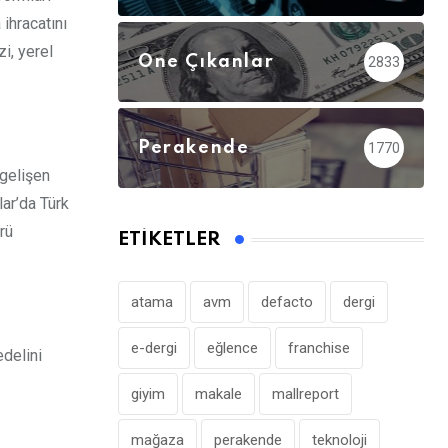
ihracatını
zi, yerel
Öne Çıkanlar
2833
Perakende
1770
 gelişen
lar’da Türk
rü
ETIKETLER
atama
avm
defacto
dergi
e-dergi
eğlence
franchise
edelini
giyim
makale
mallreport
mağaza
perakende
teknoloji