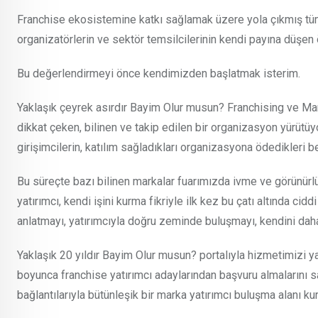
Franchise ekosistemine katkı sağlamak üzere yola çıkmış tüm ku
organizatörlerin ve sektör temsilcilerinin kendi payına düşe
Bu değerlendirmeyi önce kendimizden başlatmak isterim.
Yaklaşık çeyrek asırdır Bayim Olur musun? Franchising ve Marka
dikkat çeken, bilinen ve takip edilen bir organizasyon yürüt
girişimcilerin, katılım sağladıkları organizasyona ödedikleri be
Bu süreçte bazı bilinen markalar fuarımızda ivme ve görünürl
yatırımcı, kendi işini kurma fikriyle ilk kez bu çatı altında cid
anlatmayı, yatırımcıyla doğru zeminde buluşmayı, kendini dah
Yaklaşık 20 yıldır Bayim Olur musun? portalıyla hizmetimizi yal
boyunca franchise yatırımcı adaylarından başvuru almalarını sağlad
bağlantılarıyla bütünleşik bir marka yatırımcı buluşma alanı ku