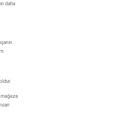
çin daha
ışanın
üm.
oldur.
da mağaza
insan