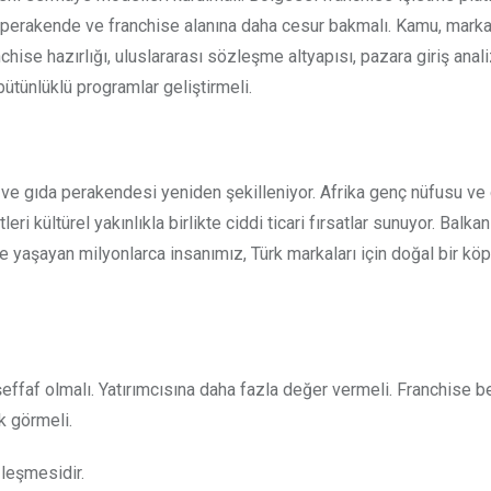
ı perakende ve franchise alanına daha cesur bakmalı. Kamu, marka 
hise hazırlığı, uluslararası sözleşme altyapısı, pazara giriş anali
tünlüklü programlar geliştirmeli.
 ve gıda perakendesi yeniden şekilleniyor. Afrika genç nüfusu ve
ri kültürel yakınlıkla birlikte ciddi ticari fırsatlar sunuyor. Balkan
’de yaşayan milyonlarca insanımız, Türk markaları için doğal bir köp
şeffaf olmalı. Yatırımcısına daha fazla değer vermeli. Franchise b
k görmeli.
leşmesidir.