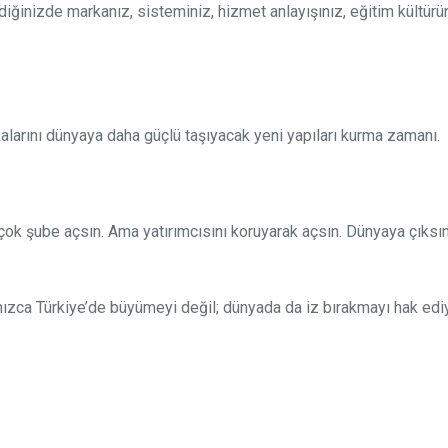
erdiğinizde markanız, sisteminiz, hizmet anlayışınız, eğitim kültür
larını dünyaya daha güçlü taşıyacak yeni yapıları kurma zamanı.
çok şube açsın. Ama yatırımcısını koruyarak açsın. Dünyaya çıksı
nızca Türkiye’de büyümeyi değil; dünyada da iz bırakmayı hak ediy