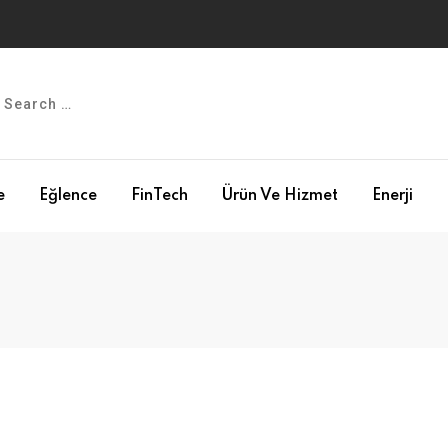
e
Eğlence
FinTech
Ürün Ve Hizmet
Enerji