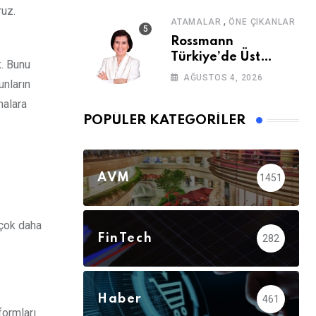
ruz.
,
ATAMALAR
ÖNE ÇIKANLAR
Rossmann
Türkiye’de Üst
k. Bunu
Düzey Atama
AĞUSTOS 4, 2026
unların
malara
POPÜLER KATEGORILER
AVM
1451
 çok daha
FinTech
282
Haber
461
formları