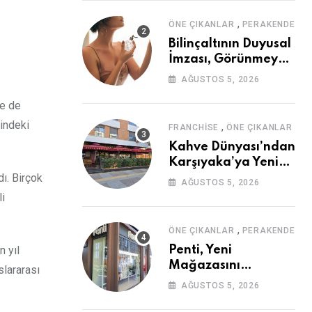
,
ÖNE ÇIKANLAR
PERAKENDE
Bilinçaltının Duyusal
İmzası, Görünmeyen
Güç
AĞUSTOS 5, 2026
te de
indeki
,
FRANCHISE
ÖNE ÇIKANLAR
Kahve Dünyası’ndan
Karşıyaka’ya Yeni
ı. Birçok
Mağaza
AĞUSTOS 5, 2026
li
,
ÖNE ÇIKANLAR
PERAKENDE
n yıl
Penti, Yeni
Mağazasını
slararası
Galataport’ta
AĞUSTOS 5, 2026
Açıyor