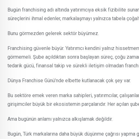
Bugün franchising adı altında yatırımcıya eksik fizibilite su
süreçlerini ihmal edenler, markalaşmayı yalnızca tabela çoğalt
Bunu görmezden gelerek sektör büyümez.
Franchising güvenle büyür. Yatırımcı kendini yalnız hissetmem
görmemeli. Şube açıldıktan sonra başlayan süreç, çoğu zaman s
tedarik gücü, finansal takip ve sürekli iletişim olmadan franch
Dünya Franchise Günü’nde elbette kutlanacak çok şey var.
Bu sektöre emek veren marka sahipleri, yatırımcılar, çalışanlar, 
girişimciler büyük bir ekosistemin parçalarıdır. Her açılan şub
Ama bugünün anlamı yalnızca alkışlamak değildir.
Bugün, Türk markalarına daha büyük düşünme çağrısı yapma gü