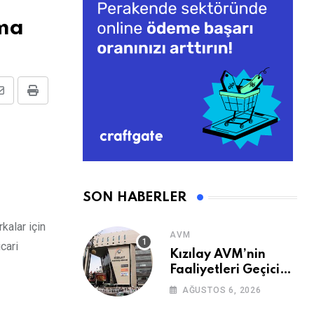
kma
Share
Print
via
Email
SON HABERLER
kalar için
AVM
cari
Kızılay AVM’nin
Faaliyetleri Geçici
Olarak Durduruldu
AĞUSTOS 6, 2026