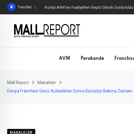
Skip
Trendler
Kızılay AVM’nin Faaliyetleri Geçici Olarak Durduruldu
to
content
AVM
Perakende
Franchis
Mall Report
Makaleler
Dünya Franchise Günü: Kutladıktan Sonra Dürüstçe Bakma Zamanı
MAKALELER