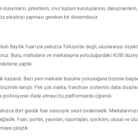
rumların, şirketlerin, sivil toplum kuruluşlarının, danışmanların,
n öz eleştiriyi yapması gereken bir dönemdeyiz.
lı Bayilik Fuarı’yla yalnızca Türkiye’de değil, uluslararası ölçek
üyoruz. Bunu, markaların ve markalaşma yolculuğundaki KOBİ düzey
dellerle yaptık.
ük kazandı. Bazı yeni markalar büyüme yolculuğuna bizimle başlad
di biçimde tanıştı. Pek çok marka, franchise sistemini daha disiplin
a profesyonel ifade etmeyi bu platformlarda öğrendi.
nızca dört günlük fuar süresiyle sınırlı bırakmadık. Markalarımızı
ık. Fuarı, portalı, yayınları, röportajları, içerikleri, ulusal ve ulu
rmaya çalıştık.