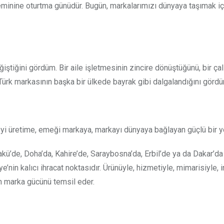
k zeminine oturtma günüdür. Bugün, markalarımızı dünyaya taşımak i
iştiğini gördüm. Bir aile işletmesinin zincire dönüştüğünü, bir çal
ir Türk markasının başka bir ülkede bayrak gibi dalgalandığını görd
yeyi üretime, emeği markaya, markayı dünyaya bağlayan güçlü bir y
Bakü’de, Doha’da, Kahire’de, Saraybosna’da, Erbil’de ya da Dakar’
’nin kalıcı ihracat noktasıdır. Ürünüyle, hizmetiyle, mimarisiyle, 
nin marka gücünü temsil eder.