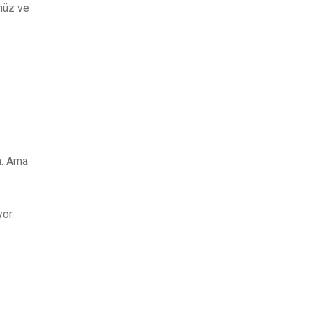
ünüz ve
n. Ama
or.