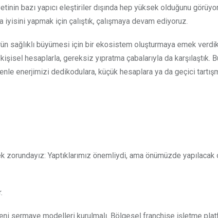
etinin bazı yapıcı eleştiriler dışında hep yüksek olduğunu görüyo
a iyisini yapmak için çalıştık, çalışmaya devam ediyoruz.
rün sağlıklı büyümesi için bir ekosistem oluşturmaya emek verdi
isel hesaplarla, gereksiz yıpratma çabalarıyla da karşılaştık. B
nle enerjimizi dedikodulara, küçük hesaplara ya da geçici tartış
k zorundayız: Yaptıklarımız önemliydi, ama önümüzde yapılacak
.
eni sermaye modelleri kurulmalı. Bölgesel franchise işletme plat