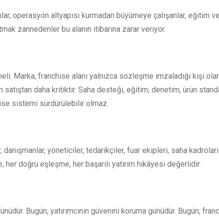
nanlar, operasyon altyapısı kurmadan büyümeye çalışanlar, eğitim 
mak zannedenler bu alanın itibarına zarar veriyor.
eli. Marka, franchise alanı yalnızca sözleşme imzaladığı kişi ola
atıştan daha kritiktir. Saha desteği, eğitim, denetim, ürün standa
ise sistemi sürdürülebilir olmaz.
danışmanlar, yöneticiler, tedarikçiler, fuar ekipleri, saha kadrolar
e, her doğru eşleşme, her başarılı yatırım hikâyesi değerlidir.
nüdür. Bugün, yatırımcının güvenini koruma günüdür. Bugün, franc