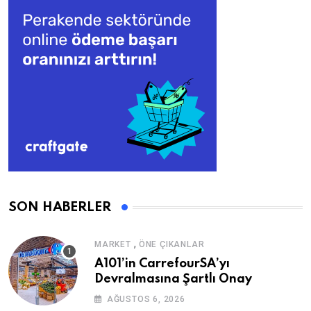
SON HABERLER
,
MARKET
ÖNE ÇIKANLAR
A101’in CarrefourSA’yı
Devralmasına Şartlı Onay
AĞUSTOS 6, 2026