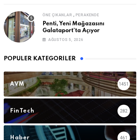
,
ÖNE ÇIKANLAR
PERAKENDE
Penti, Yeni Mağazasını
Galataport’ta Açıyor
AĞUSTOS 5, 2026
POPÜLER KATEGORILER
AVM
1451
FinTech
282
Haber
461