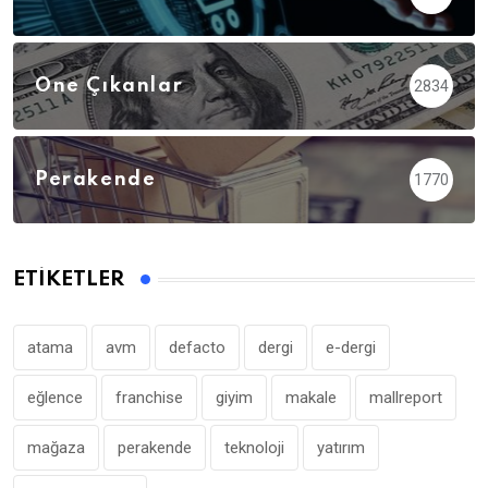
Öne Çıkanlar
2834
Perakende
1770
ETIKETLER
atama
avm
defacto
dergi
e-dergi
eğlence
franchise
giyim
makale
mallreport
mağaza
perakende
teknoloji
yatırım