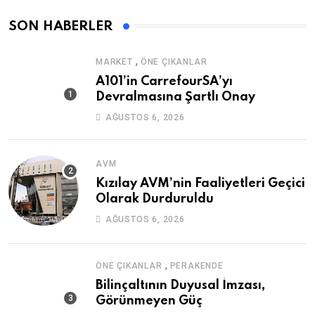
SON HABERLER
,
MARKET
ÖNE ÇIKANLAR
A101’in CarrefourSA’yı
Devralmasına Şartlı Onay
AĞUSTOS 6, 2026
AVM
Kızılay AVM’nin Faaliyetleri Geçici
Olarak Durduruldu
AĞUSTOS 6, 2026
,
ÖNE ÇIKANLAR
PERAKENDE
Bilinçaltının Duyusal İmzası,
Görünmeyen Güç