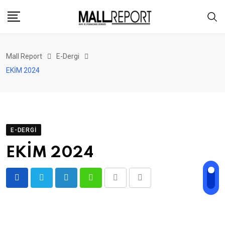
Skip
to
content
Mall Report
E-Dergi
EKİM 2024
E-DERGI
EKİM 2024
LinkedIn
Whatsapp
Print
Share
via
Email