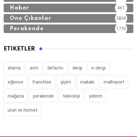
Haber
461
Öne Çıkanlar
2834
Perakende
1770
ETIKETLER
atama
avm
defacto
dergi
e-dergi
eğlence
franchise
giyim
makale
mallreport
mağaza
perakende
teknoloji
yatırım
ürün ve hizmet