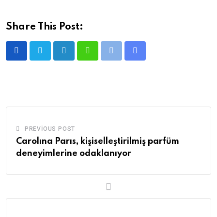
Share This Post:
LinkedIn
Whatsapp
Print
Share
via
Email
PREVIOUS POST
Carolına Parıs, kişiselleştirilmiş parfüm
deneyimlerine odaklanıyor