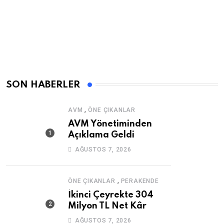
SON HABERLER
,
AVM
ÖNE ÇIKANLAR
AVM Yönetiminden
Açıklama Geldi
AĞUSTOS 7, 2026
,
ÖNE ÇIKANLAR
PERAKENDE
İkinci Çeyrekte 304
Milyon TL Net Kâr
AĞUSTOS 7, 2026