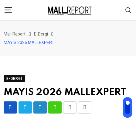
Skip
to
content
Mall Report
E-Dergi
MAYIS 2026 MALLEXPERT
E-DERGI
MAYIS 2026 MALLEXPERT
LinkedIn
Whatsapp
Print
Share
via
Email