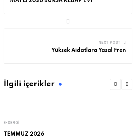
MAYIS 2026 BURSA KEBAP EVİ
NEXT POST
Yüksek Aidatlara Yasal Fren
İlgili içerikler
E-DERGI
E
TEMMUZ 2026
H