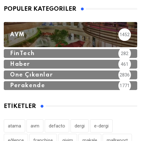
POPÜLER KATEGORILER
AVM
1452
FinTech
282
Haber
461
Öne Çıkanlar
2836
Perakende
1771
ETIKETLER
atama
avm
defacto
dergi
e-dergi
eğlence
franchise
giyim
makale
mallreport