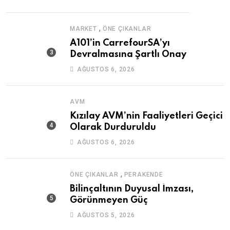
,
MARKET
ÖNE ÇIKANLAR
A101’in CarrefourSA’yı
Devralmasına Şartlı Onay
AĞUSTOS 6, 2026
AVM
Kızılay AVM’nin Faaliyetleri Geçici
Olarak Durduruldu
AĞUSTOS 6, 2026
,
ÖNE ÇIKANLAR
PERAKENDE
Bilinçaltının Duyusal İmzası,
Görünmeyen Güç
AĞUSTOS 5, 2026