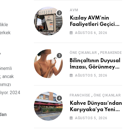
AVM
Kızılay AVM’nin
likle
Faaliyetleri Geçici
Olarak Durduruldu
 erkek
AĞUSTOS 6, 2026
,
ÖNE ÇIKANLAR
PERAKENDE
?
Bilinçaltının Duyusal
İmzası, Görünmeyen
önemli
Güç
AĞUSTOS 5, 2026
, ancak
mımızı
lıyor. 2024
,
FRANCHISE
ÖNE ÇIKANLAR
Kahve Dünyası’ndan
Karşıyaka’ya Yeni
ndan
Mağaza
AĞUSTOS 5, 2026