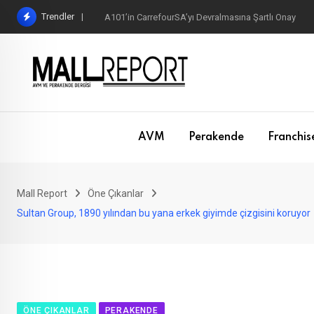
Skip
Trendler
A101’in CarrefourSA’yı Devralmasına Şartlı Onay
to
content
AVM
Perakende
Franchis
Mall Report
Öne Çıkanlar
Sultan Group, 1890 yılından bu yana erkek giyimde çizgisini koruyor
ÖNE ÇIKANLAR
PERAKENDE