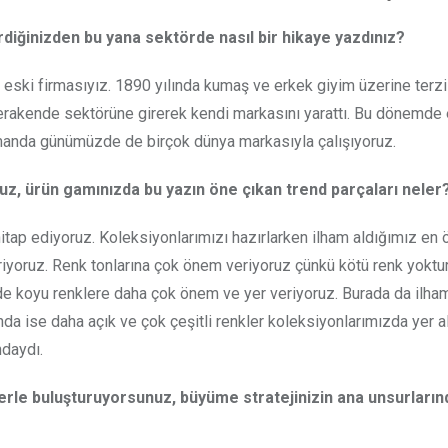
rdiğinizden bu yana sektörde nasıl bir hikaye yazdınız?
eski firmasıyız. 1890 yılında kumaş ve erkek giyim üzerine terzi
perakende sektörüne girerek kendi markasını yarattı. Bu dönemde
amanda günümüzde de birçok dünya markasıyla çalışıyoruz.
uz, ürün gamınızda bu yazın öne çıkan trend parçaları neler
itap ediyoruz. Koleksiyonlarımızı hazırlarken ilham aldığımız en 
riyoruz. Renk tonlarına çok önem veriyoruz çünkü kötü renk yoktur
nde koyu renklere daha çok önem ve yer veriyoruz. Burada da ilha
nda ise daha açık ve çok çeşitli renkler koleksiyonlarımızda yer a
ndaydı.
lerle buluşturuyorsunuz, büyüme stratejinizin ana unsurları