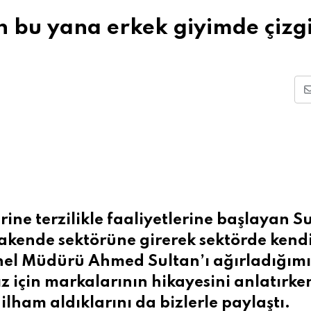
n bu yana erkek giyimde çizgi
ine terzilikle faaliyetlerine başlayan S
akende sektörüne girerek sektörde kend
Genel Müdürü Ahmed Sultan’ı ağırladığım
 için markalarının hikayesini anlatırke
ilham aldıklarını da bizlerle paylaştı.