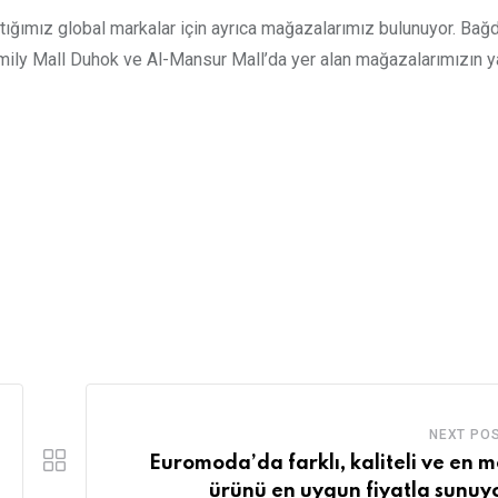
ğımız global markalar için ayrıca mağazalarımız bulunuyor. Bağd
amily Mall Duhok ve Al-Mansur Mall’da yer alan mağazalarımızın ya
NEXT PO
Euromoda’da farklı, kaliteli ve en 
ürünü en uygun fiyatla sunuy