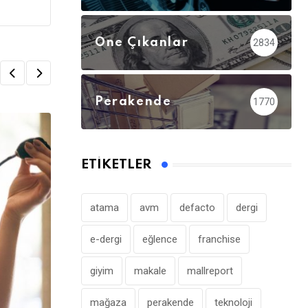
Öne Çıkanlar
2834
Perakende
1770
ETIKETLER
atama
avm
defacto
dergi
e-dergi
eğlence
franchise
giyim
makale
mallreport
mağaza
perakende
teknoloji