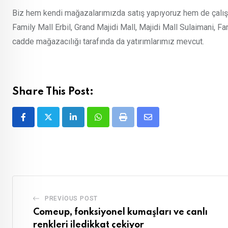
Biz hem kendi mağazalarımızda satış yapıyoruz hem de çalıştı
Family Mall Erbil, Grand Majidi Mall, Majidi Mall Sulaimani, F
cadde mağazacılığı tarafında da yatırımlarımız mevcut.
Share This Post:
LinkedIn
Whatsapp
Print
Share
via
Email
PREVIOUS POST
Comeup, fonksiyonel kumaşları ve canlı
renkleri iledikkat çekiyor