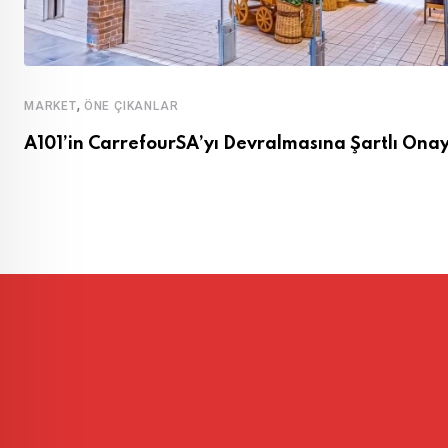
,
MARKET
ÖNE ÇIKANLAR
A101’in CarrefourSA’yı Devralmasına Şartlı Ona