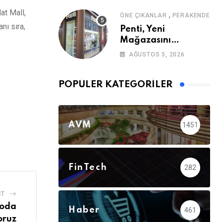
at Mall,
,
ÖNE ÇIKANLAR
PERAKENDE
nı sıra,
Penti, Yeni
Mağazasını
Galataport’ta
AĞUSTOS 5, 2026
Açıyor
POPÜLER KATEGORILER
AVM
1451
FinTech
282
ST
moda
Haber
461
oruz