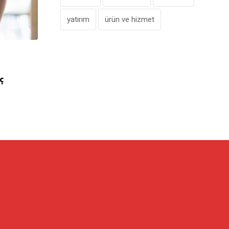
yatırım
ürün ve hizmet
,
FRANCHISE
ÖNE ÇIKANLAR
ç
Kahve Dünyası’ndan Karşıyaka’ya Yeni