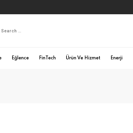
e
Eğlence
FinTech
Ürün Ve Hizmet
Enerji