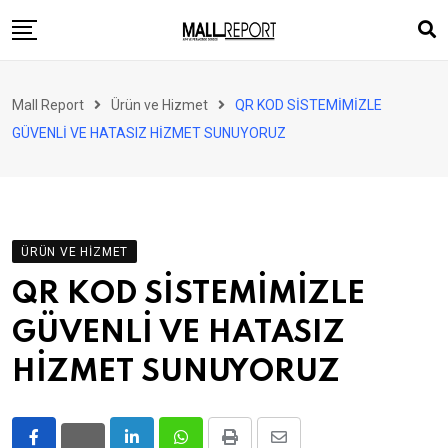
Skip
to
content
AVM
Mall Report
Ürün ve Hizmet
QR KOD SİSTEMİMİZLE
Perakende
GÜVENLİ VE HATASIZ HİZMET SUNUYORUZ
Franchise
Eğlence
FinTech
ÜRÜN VE HIZMET
Ürün ve Hizmet
QR KOD SİSTEMİMİZLE
Enerji
GÜVENLİ VE HATASIZ
Haber
HİZMET SUNUYORUZ
Gündem
Atamalar