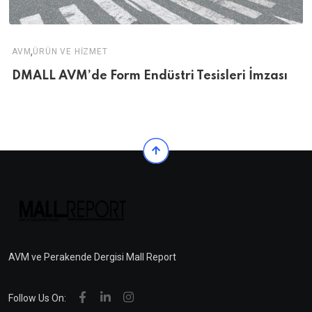
,
AVM
ÜRÜN VE HIZMET
DMALL AVM’de Form Endüstri Tesisleri İmzası
AVM ve Perakende Dergisi Mall Report
Follow Us On: