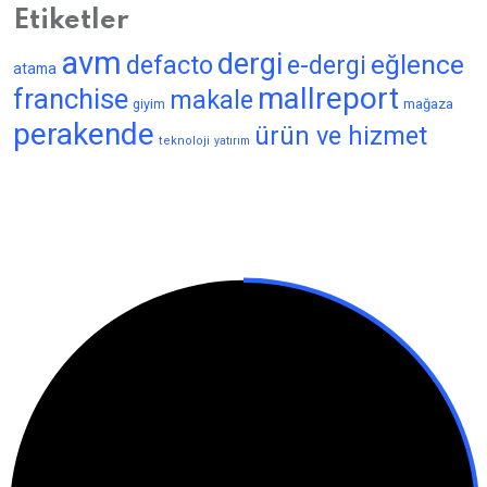
Etiketler
avm
dergi
eğlence
defacto
e-dergi
atama
mallreport
franchise
makale
giyim
mağaza
perakende
ürün ve hizmet
teknoloji
yatırım