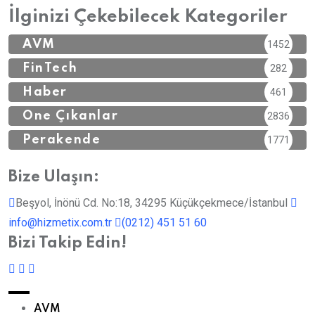
İlginizi Çekebilecek Kategoriler
AVM
1452
FinTech
282
Haber
461
Öne Çıkanlar
2836
Perakende
1771
Bize Ulaşın:
Beşyol, İnönü Cd. No:18, 34295 Küçükçekmece/İstanbul
info@hizmetix.com.tr
(0212) 451 51 60
Bizi Takip Edin!
AVM