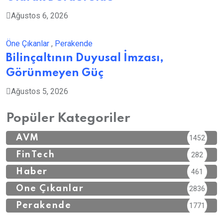
Ağustos 6, 2026
Öne Çıkanlar
,
Perakende
Bilinçaltının Duyusal İmzası,
Görünmeyen Güç
Ağustos 5, 2026
Popüler Kategoriler
AVM
1452
FinTech
282
Haber
461
Öne Çıkanlar
2836
Perakende
1771