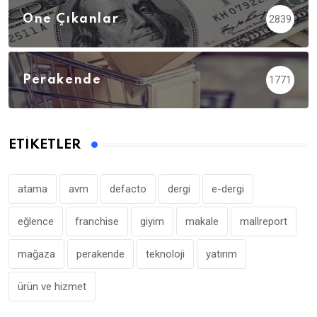
Öne Çıkanlar
2839
Perakende
1771
ETIKETLER
atama
avm
defacto
dergi
e-dergi
eğlence
franchise
giyim
makale
mallreport
mağaza
perakende
teknoloji
yatırım
ürün ve hizmet