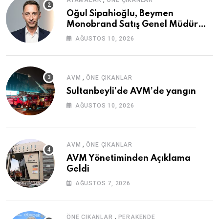
ATAMALAR
ÖNE ÇIKANLAR
Oğul Sipahioğlu, Beymen
Monobrand Satış Genel Müdür
Yardımcısı Oldu
AĞUSTOS 10, 2026
,
AVM
ÖNE ÇIKANLAR
Sultanbeyli’de AVM’de yangın
AĞUSTOS 10, 2026
,
AVM
ÖNE ÇIKANLAR
AVM Yönetiminden Açıklama
Geldi
AĞUSTOS 7, 2026
,
ÖNE ÇIKANLAR
PERAKENDE