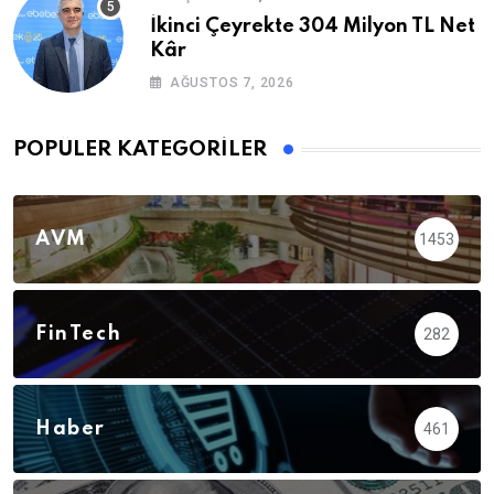
İkinci Çeyrekte 304 Milyon TL Net
Kâr
AĞUSTOS 7, 2026
POPÜLER KATEGORILER
AVM
1453
FinTech
282
Haber
461