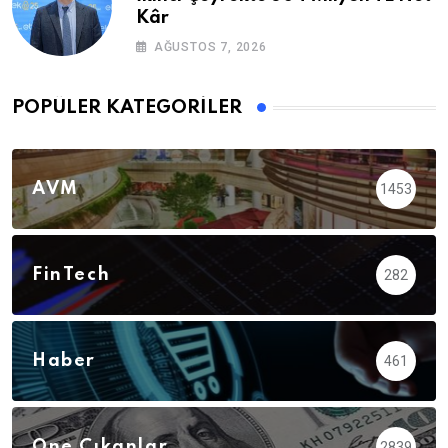
Kâr
AĞUSTOS 7, 2026
POPÜLER KATEGORILER
AVM
1453
FinTech
282
Haber
461
Öne Çıkanlar
2839