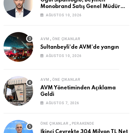
Oğul Sipahioğlu, Beymen
Monobrand Satış Genel Müdür
Yardımcısı Oldu
AĞUSTOS 10, 2026
,
AVM
ÖNE ÇIKANLAR
Sultanbeyli’de AVM’de yangın
AĞUSTOS 10, 2026
,
AVM
ÖNE ÇIKANLAR
AVM Yönetiminden Açıklama
Geldi
AĞUSTOS 7, 2026
,
ÖNE ÇIKANLAR
PERAKENDE
İkinci Çeyrekte 304 Milyon TL Net