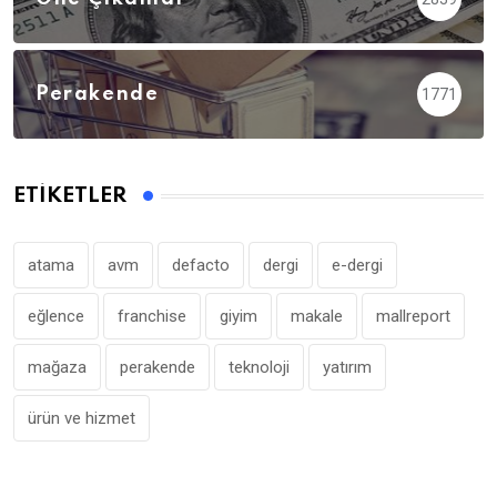
Perakende
1771
ETIKETLER
atama
avm
defacto
dergi
e-dergi
eğlence
franchise
giyim
makale
mallreport
mağaza
perakende
teknoloji
yatırım
ürün ve hizmet