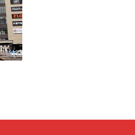
,
AVM
ÖNE ÇIKANLAR
Perakendede Toparlanma Beklentisi 20
Ertelendi