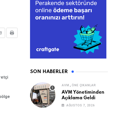
Share
Print
via
Email
SON HABERLER
retçi
,
AVM
ÖNE ÇIKANLAR
AVM Yönetiminden
 bölge
Açıklama Geldi
AĞUSTOS 7, 2026