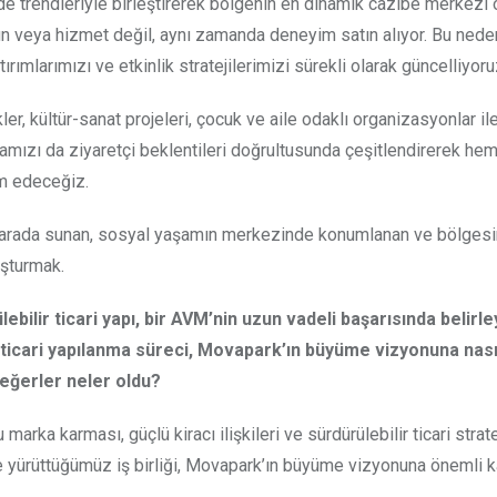
e trendleriyle birleştirerek bölgenin en dinamik cazibe merkezi
ün veya hizmet değil, aynı zamanda deneyim satın alıyor. Bu nede
ımlarımızı ve etkinlik stratejilerimizi sürekli olarak güncelliyoru
r, kültür-sanat projeleri, çocuk ve aile odaklı organizasyonlar ile
mamızı da ziyaretçi beklentileri doğrultusunda çeşitlendirerek hem
m edeceğiz.
ir arada sunan, sosyal yaşamın merkezinde konumlanan ve bölgesin
uşturmak.
ir ticari yapı, bir AVM’nin uzun vadeli başarısında belirley
ticari yapılanma süreci, Movapark’ın büyüme vizyonuna nası
değerler neler oldu?
marka karması, güçlü kiracı ilişkileri ve sürdürülebilir ticari strate
yürüttüğümüz iş birliği, Movapark’ın büyüme vizyonuna önemli ka