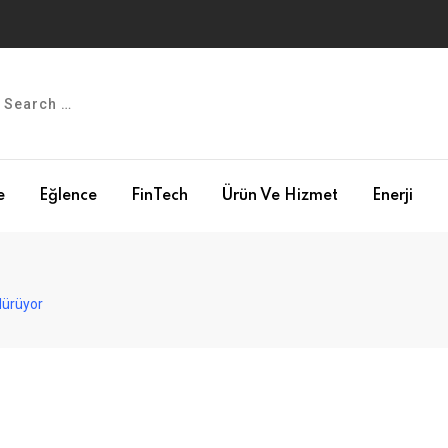
e
Eğlence
FinTech
Ürün Ve Hizmet
Enerji
dürüyor