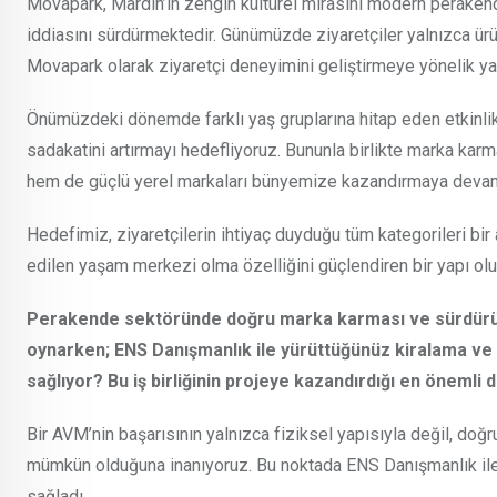
Movapark, Mardin’in zengin kültürel mirasını modern perakend
iddiasını sürdürmektedir. Günümüzde ziyaretçiler yalnızca ür
Movapark olarak ziyaretçi deneyimini geliştirmeye yönelik yatır
Önümüzdeki dönemde farklı yaş gruplarına hitap eden etkinlikle
sadakatini artırmayı hedefliyoruz. Bununla birlikte marka kar
hem de güçlü yerel markaları bünyemize kazandırmaya deva
Hedefimiz, ziyaretçilerin ihtiyaç duyduğu tüm kategorileri b
edilen yaşam merkezi olma özelliğini güçlendiren bir yapı ol
Perakende sektöründe doğru marka karması ve sürdürülebil
oynarken; ENS Danışmanlık ile yürüttüğünüz kiralama ve 
sağlıyor? Bu iş birliğinin projeye kazandırdığı en önemli 
Bir AVM’nin başarısının yalnızca fiziksel yapısıyla değil, doğru 
mümkün olduğuna inanıyoruz. Bu noktada ENS Danışmanlık ile 
sağladı.