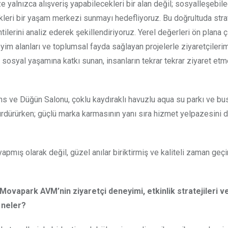
yalnızca alışveriş yapabilecekleri bir alan değil; sosyalleşebile
cekleri bir yaşam merkezi sunmayı hedefliyoruz. Bu doğrultuda strat
tilerini analiz ederek şekillendiriyoruz. Yerel değerleri ön plana 
eyim alanları ve toplumsal fayda sağlayan projelerle ziyaretçileri
sosyal yaşamına katkı sunan, insanların tekrar tekrar ziyaret et
s ve Düğün Salonu, çoklu kaydıraklı havuzlu aqua su parkı ve b
rdürürken; güçlü marka karmasının yanı sıra hizmet yelpazesini 
apmış olarak değil, güzel anılar biriktirmiş ve kaliteli zaman geçi
ovapark AVM’nin ziyaretçi deneyimi, etkinlik stratejileri 
 neler?