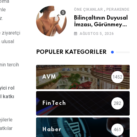
 olma
,
nle
ÖNE ÇIKANLAR
PERAKENDE
z.
Bilinçaltının Duyusal
İmzası, Görünmeyen
Güç
 ziyaretçi
AĞUSTOS 5, 2026
 ulusal
POPÜLER KATEGORILER
in tercih
AVM
1452
ici rol
l katkı
FinTech
282
jilerle
tkılar
Haber
461