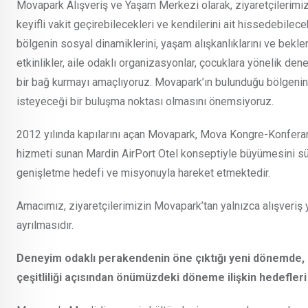
Movapark Alışveriş ve Yaşam Merkezi olarak, ziyaretçilerimize 
keyifli vakit geçirebilecekleri ve kendilerini ait hissedebile
bölgenin sosyal dinamiklerini, yaşam alışkanlıklarını ve beklen
etkinlikler, aile odaklı organizasyonlar, çocuklara yönelik den
bir bağ kurmayı amaçlıyoruz. Movapark’ın bulunduğu bölgenin 
isteyeceği bir buluşma noktası olmasını önemsiyoruz.
2012 yılında kapılarını açan Movapark, Mova Kongre-Konferan
hizmeti sunan Mardin AirPort Otel konseptiyle büyümesini sü
genişletme hedefi ve misyonuyla hareket etmektedir.
Amacımız, ziyaretçilerimizin Movapark’tan yalnızca alışveriş y
ayrılmasıdır.
Deneyim odaklı perakendenin öne çıktığı yeni dönemde, M
çeşitliliği açısından önümüzdeki döneme ilişkin hedefleri