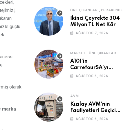
cekleri,
,
ejimizi,
ÖNE ÇIKANLAR
PERAKENDE
çıkaran
İkinci Çeyrekte 304
Milyon TL Net Kâr
mizle güçlü
AĞUSTOS 7, 2026
mek
,
MARKET
ÖNE ÇIKANLAR
usiness
A101’in
de
CarrefourSA’yı
Devralmasına Şartlı
AĞUSTOS 6, 2026
Onay
rmiş olarak
AVM
Kızılay AVM’nin
ve marka
Faaliyetleri Geçici
Olarak Durduruldu
AĞUSTOS 6, 2026