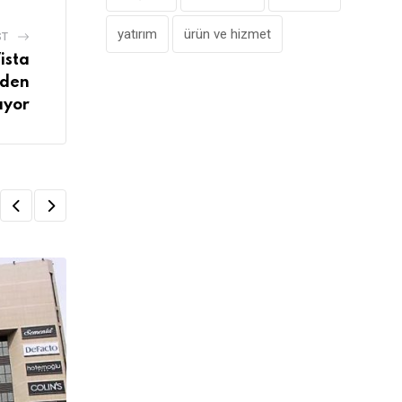
yatırım
ürün ve hizmet
ST
ista
iden
ıyor