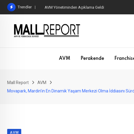
Skip
Trendler
AVM Yönetiminden Açıklama Geldi
to
content
AVM
Perakende
Franchis
Mall Report
AVM
Movapark, Mardin’in En Dinamik Yaşam Merkezi Olma İddiasını Sür
AVM