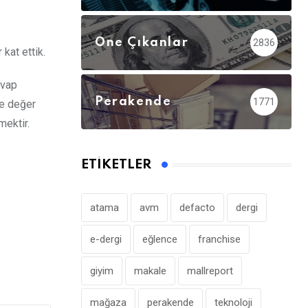
Öne Çıkanlar
2836
kat ettik.
evap
Perakende
1771
de değer
mektir.
ETIKETLER
atama
avm
defacto
dergi
e-dergi
eğlence
franchise
giyim
makale
mallreport
mağaza
perakende
teknoloji