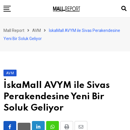
Skip
to
content
AVM
Mall Report
AVM
İskaMall AVYM ile Sivas Perakendesine
Perakende
Yeni Bir Soluk Geliyor
Franchise
Eğlence
FinTech
AVM
Ürün ve Hizmet
İskaMall AVYM ile Sivas
Enerji
Perakendesine Yeni Bir
Haber
Soluk Geliyor
Gündem
Atamalar