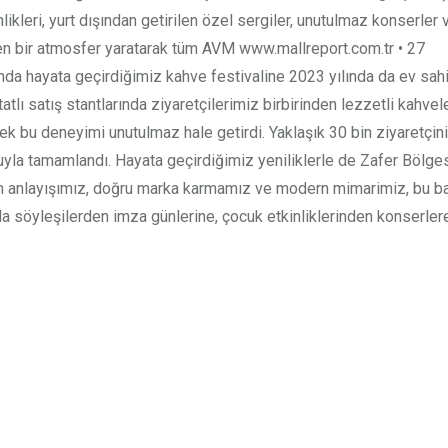
likleri, yurt dışından getirilen özel sergiler, unutulmaz konserler 
 eden bir atmosfer yaratarak tüm AVM www.mallreport.com.tr • 27
lında hayata geçirdiğimiz kahve festivaline 2023 yılında da ev sahi
lı satış stantlarında ziyaretçilerimiz birbirinden lezzetli kahvele
ek bu deneyimi unutulmaz hale getirdi. Yaklaşık 30 bin ziyaretçin
yla tamamlandı. Hayata geçirdiğimiz yeniliklerle de Zafer Bölges
m anlayışımız, doğru marka karmamız ve modern mimarimiz, bu b
da söyleşilerden imza günlerine, çocuk etkinliklerinden konserler