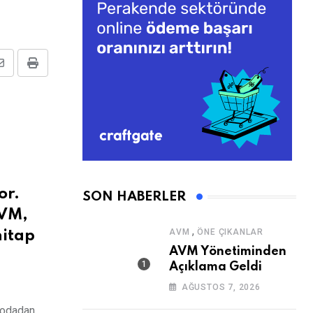
Share
Print
via
Email
or.
SON HABERLER
AVM,
,
AVM
ÖNE ÇIKANLAR
hitap
AVM Yönetiminden
Açıklama Geldi
AĞUSTOS 7, 2026
 modadan