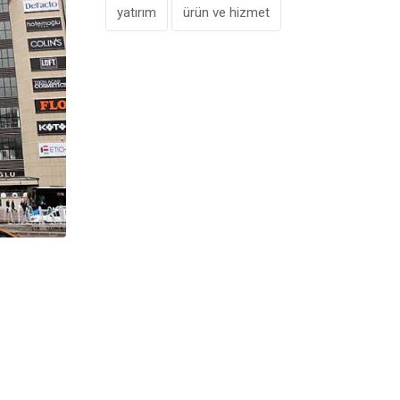
Perakendede Toparlanma Beklentisi 20
yatırım
ürün ve hizmet
Ertelendi