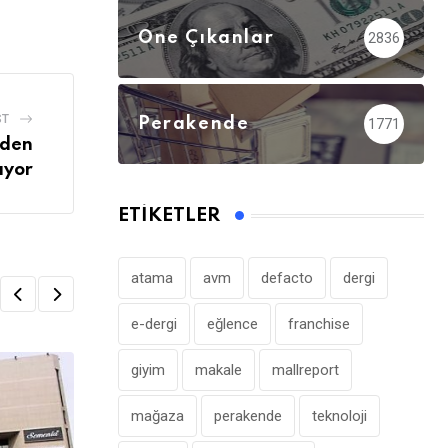
Öne Çıkanlar
2836
ST
Perakende
1771
nden
ıyor
ETIKETLER
atama
avm
defacto
dergi
e-dergi
eğlence
franchise
giyim
makale
mallreport
mağaza
perakende
teknoloji
,
AVM
ÖNE ÇIKANLAR