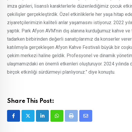
imza günleri, lisanslı karakterlerle düzenlediğimiz çocuk etkin
çekilişler gerçekleştirdik. Özel etkinliklerle her yaşa hitap
ziyaretçilerimizin kaliteli anlar yaşamasını istiyoruz. 2022 yı
yaptık. Park Afyon AVM’nin dış alanına kurduğumuz kahve ve tat
tadarken birbirinden değerli sanatçılarımız da konserler verer
katılımıyla gerçekleşen Afyon Kahve Festivali büyük bir coşku
çekim merkezi haline geldik. Profesyonel ve dinamik yöneti
ulaşmamızdaki en önemli etkenleri oluşturuyor. 2024 yılında 
birçok etkinliği sürdürmeyi planlıyoruz.” diye konuştu.
Share This Post:
LinkedIn
Whatsapp
Print
Share
via