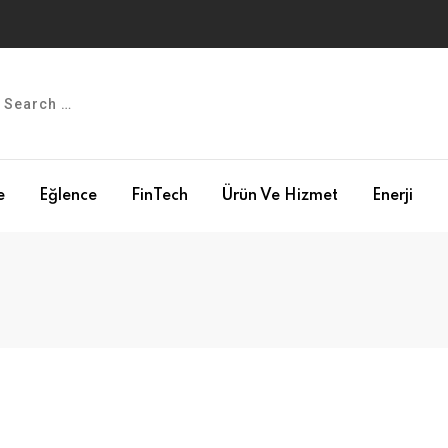
e
Eğlence
FinTech
Ürün Ve Hizmet
Enerji