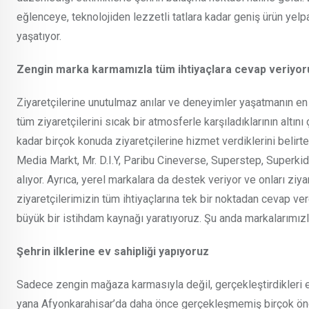
eğlenceye, teknolojiden lezzetli tatlara kadar geniş ürün yelp
yaşatıyor.
Zengin marka karmamızla tüm ihtiyaçlara cevap veriyor
Ziyaretçilerine unutulmaz anılar ve deneyimler yaşatmanın 
tüm ziyaretçilerini sıcak bir atmosferle karşıladıklarının altı
kadar birçok konuda ziyaretçilerine hizmet verdiklerini belir
Media Markt, Mr. D.I.Y, Paribu Cineverse, Superstep, Superk
alıyor. Ayrıca, yerel markalara da destek veriyor ve onları zi
ziyaretçilerimizin tüm ihtiyaçlarına tek bir noktadan cevap v
büyük bir istihdam kaynağı yaratıyoruz. Şu anda markalarımızla
Şehrin ilklerine ev sahipliği yapıyoruz
Sadece zengin mağaza karmasıyla değil, gerçekleştirdikleri etk
yana Afyonkarahisar’da daha önce gerçekleşmemiş birçok önemli