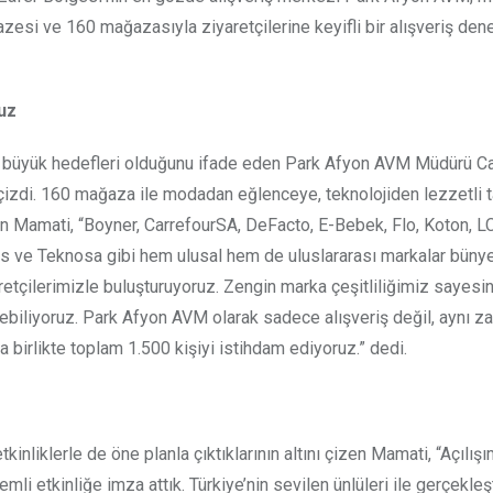
azesi ve 160 mağazasıyla ziyaretçilerine keyifli bir alışveriş den
uz
en büyük hedefleri olduğunu ifade eden Park Afyon AVM Müdürü C
nı çizdi. 160 mağaza ile modadan eğlenceye, teknolojiden lezzetli t
ten Mamati, “Boyner, CarrefourSA, DeFacto, E-Bebek, Flo, Koton, LC
ids ve Teknosa gibi hem ulusal hem de uluslararası markalar bün
yaretçilerimizle buluşturuyoruz. Zengin marka çeşitliliğimiz sayesi
erebiliyoruz. Park Afyon AVM olarak sadece alışveriş değil, aynı 
 birlikte toplam 1.500 kişiyi istihdam ediyoruz.” dedi.
inliklerle de öne planla çıktıklarının altını çizen Mamati, “Açılış
 etkinliğe imza attık. Türkiye’nin sevilen ünlüleri ile gerçekleş