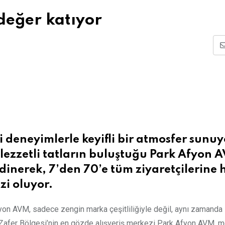
değer katıyor
 deneyimlerle keyifli bir atmosfer sunuy
lezzetli tatların buluştuğu Park Afyon 
edinerek, 7’den 70’e tüm ziyaretçilerine 
zi oluyor.
Afyon AVM, sadece zengin marka çeşitliliğiyle değil, aynı zamanda
i. Zafer Bölgesi’nin en gözde alışveriş merkezi Park Afyon AVM,