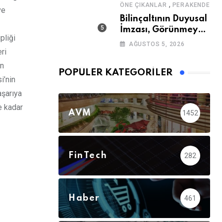
,
ÖNE ÇIKANLAR
PERAKENDE
ve
Bilinçaltının Duyusal
İmzası, Görünmeyen
pliği
Güç
AĞUSTOS 5, 2026
ri
in
POPÜLER KATEGORILER
i’nin
aşarıya
e kadar
AVM
1452
FinTech
282
Haber
461