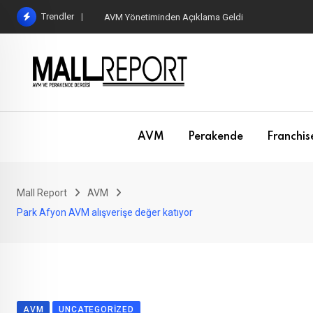
Skip
Trendler
AVM Yönetiminden Açıklama Geldi
to
content
AVM
Perakende
Franchis
Mall Report
AVM
Park Afyon AVM alışverişe değer katıyor
AVM
UNCATEGORIZED