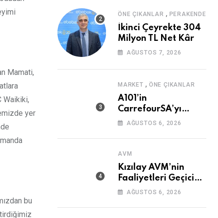
eyimi
,
ÖNE ÇIKANLAR
PERAKENDE
İkinci Çeyrekte 304
Milyon TL Net Kâr
AĞUSTOS 7, 2026
an Mamati,
,
atlara
MARKET
ÖNE ÇIKANLAR
A101’in
 Waikiki,
CarrefourSA’yı
yemizde yer
Devralmasına Şartlı
AĞUSTOS 6, 2026
nde
Onay
zamanda
AVM
Kızılay AVM’nin
Faaliyetleri Geçici
Olarak Durduruldu
AĞUSTOS 6, 2026
ımızdan bu
tirdiğimiz