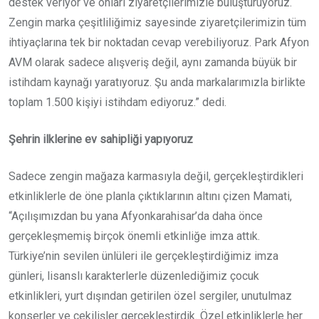
destek veriyor ve onları ziyaretçilerimizle buluşturuyoruz.
Zengin marka çeşitliliğimiz sayesinde ziyaretçilerimizin tüm
ihtiyaçlarına tek bir noktadan cevap verebiliyoruz. Park Afyon
AVM olarak sadece alışveriş değil, aynı zamanda büyük bir
istihdam kaynağı yaratıyoruz. Şu anda markalarımızla birlikte
toplam 1.500 kişiyi istihdam ediyoruz.” dedi.
Şehrin ilklerine ev sahipliği yapıyoruz
Sadece zengin mağaza karmasıyla değil, gerçekleştirdikleri
etkinliklerle de öne planla çıktıklarının altını çizen Mamati,
“Açılışımızdan bu yana Afyonkarahisar’da daha önce
gerçekleşmemiş birçok önemli etkinliğe imza attık.
Türkiye’nin sevilen ünlüleri ile gerçekleştirdiğimiz imza
günleri, lisanslı karakterlerle düzenlediğimiz çocuk
etkinlikleri, yurt dışından getirilen özel sergiler, unutulmaz
konserler ve çekilişler gerçekleştirdik. Özel etkinliklerle her