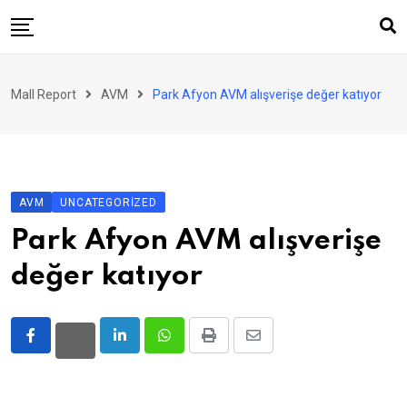
Skip
to
content
AVM
Mall Report
AVM
Park Afyon AVM alışverişe değer katıyor
Perakende
Franchise
Eğlence
AVM
UNCATEGORIZED
FinTech
Park Afyon AVM alışverişe
Ürün ve Hizmet
değer katıyor
Enerji
Haber
Gündem
LinkedIn
Whatsapp
Print
Share
via
Atamalar
Email