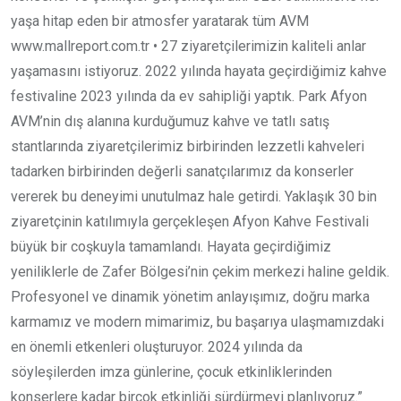
yaşa hitap eden bir atmosfer yaratarak tüm AVM
www.mallreport.com.tr • 27 ziyaretçilerimizin kaliteli anlar
yaşamasını istiyoruz. 2022 yılında hayata geçirdiğimiz kahve
festivaline 2023 yılında da ev sahipliği yaptık. Park Afyon
AVM’nin dış alanına kurduğumuz kahve ve tatlı satış
stantlarında ziyaretçilerimiz birbirinden lezzetli kahveleri
tadarken birbirinden değerli sanatçılarımız da konserler
vererek bu deneyimi unutulmaz hale getirdi. Yaklaşık 30 bin
ziyaretçinin katılımıyla gerçekleşen Afyon Kahve Festivali
büyük bir coşkuyla tamamlandı. Hayata geçirdiğimiz
yeniliklerle de Zafer Bölgesi’nin çekim merkezi haline geldik.
Profesyonel ve dinamik yönetim anlayışımız, doğru marka
karmamız ve modern mimarimiz, bu başarıya ulaşmamızdaki
en önemli etkenleri oluşturuyor. 2024 yılında da
söyleşilerden imza günlerine, çocuk etkinliklerinden
konserlere kadar birçok etkinliği sürdürmeyi planlıyoruz.”