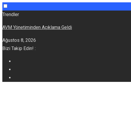
Skip
Trendler
to
AVM Yönetiminden Açıklama Geldi
content
Ağustos 8, 2026
Bizi Takip Edin! :