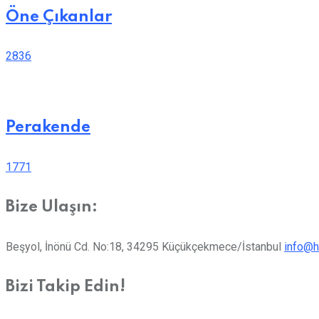
Öne Çıkanlar
2836
Perakende
1771
Bize Ulaşın:
Beşyol, İnönü Cd. No:18, 34295 Küçükçekmece/İstanbul
info@h
Bizi Takip Edin!