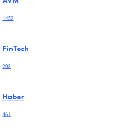
AVM
1452
FinTech
282
Haber
461