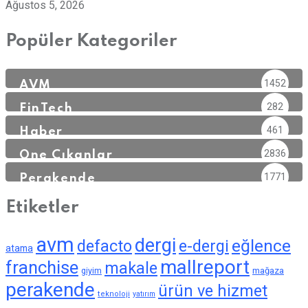
Ağustos 5, 2026
Popüler Kategoriler
1452
AVM
282
FinTech
461
Haber
2836
Öne Çıkanlar
1771
Perakende
Etiketler
avm
dergi
eğlence
defacto
e-dergi
atama
mallreport
franchise
makale
giyim
mağaza
perakende
ürün ve hizmet
teknoloji
yatırım