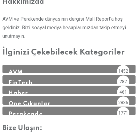
Hakkımızda
AVM ve Perakende dünyasının dergisi Mall Report'a hoş
geldiniz. Bizi sosyal medya hesaplarımızdan takip etmeyi
unutmayın.
İlginizi Çekebilecek Kategoriler
1452
AVM
282
FinTech
461
Haber
2836
Öne Çıkanlar
1771
Perakende
Bize Ulaşın: