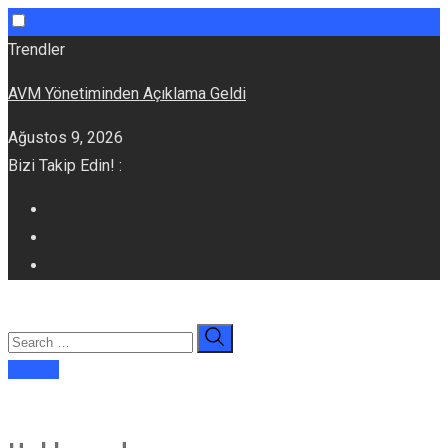
Skip
Trendler
to
AVM Yönetiminden Açıklama Geldi
content
Ağustos 9, 2026
Bizi Takip Edin! :
E-dergi