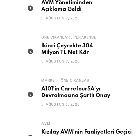
AVM Yönetiminden
Açıklama Geldi
AĞUSTOS 7, 2026
,
ÖNE ÇIKANLAR
PERAKENDE
İkinci Çeyrekte 304
Milyon TL Net Kâr
AĞUSTOS 7, 2026
,
MARKET
ÖNE ÇIKANLAR
A101’in CarrefourSA’yı
Devralmasına Şartlı Onay
AĞUSTOS 6, 2026
AVM
Kızılay AVM’nin Faaliyetleri Geçici