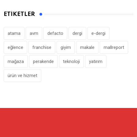
ETIKETLER
atama
avm
defacto
dergi
e-dergi
eğlence
franchise
giyim
makale
mallreport
mağaza
perakende
teknoloji
yatırım
ürün ve hizmet