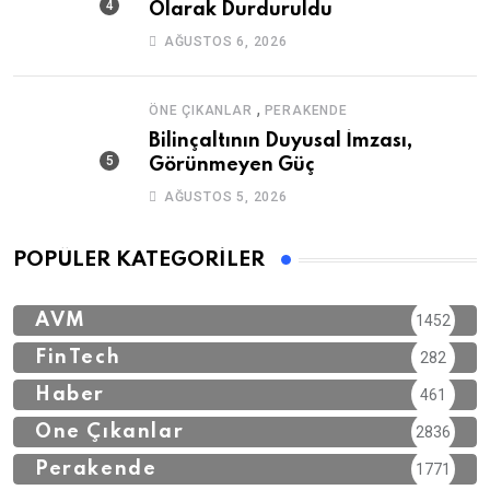
Olarak Durduruldu
AĞUSTOS 6, 2026
,
ÖNE ÇIKANLAR
PERAKENDE
Bilinçaltının Duyusal İmzası,
Görünmeyen Güç
AĞUSTOS 5, 2026
POPÜLER KATEGORILER
AVM
1452
FinTech
282
Haber
461
Öne Çıkanlar
2836
Perakende
1771