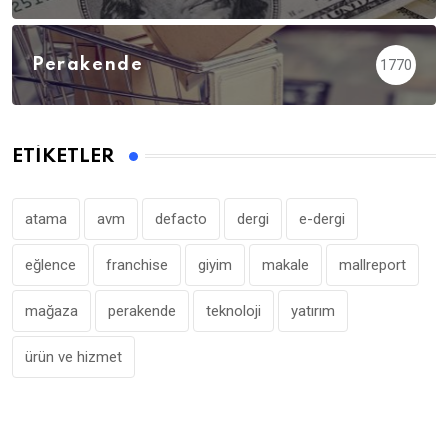
Perakende
1770
ETIKETLER
atama
avm
defacto
dergi
e-dergi
eğlence
franchise
giyim
makale
mallreport
mağaza
perakende
teknoloji
yatırım
ürün ve hizmet