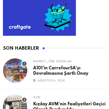
SON HABERLER
,
MARKET
ÖNE ÇIKANLAR
A101’in CarrefourSA’yı
Devralmasına Şartlı Onay
AĞUSTOS 6, 2026
AVM
Kızılay AVM’nin Faaliyetleri Geçici