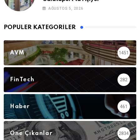
AĞUSTOS 5, 2026
POPÜLER KATEGORILER
AVM
1451
FinTech
282
Haber
461
Öne Çıkanlar
2834