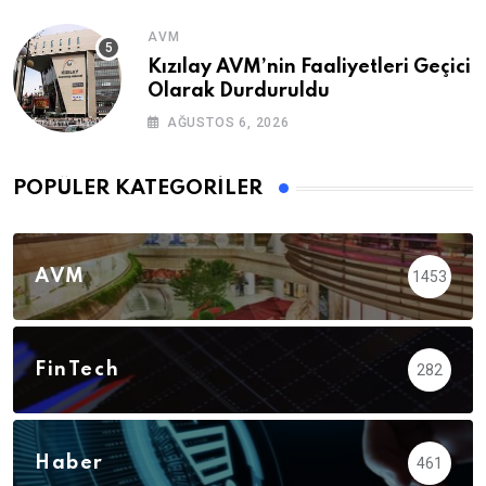
AVM
Kızılay AVM’nin Faaliyetleri Geçici
Olarak Durduruldu
AĞUSTOS 6, 2026
POPÜLER KATEGORILER
AVM
1453
FinTech
282
Haber
461