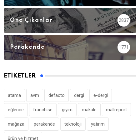
Öne Çıkanlar
2837
Perakende
1771
ETIKETLER
atama
avm
defacto
dergi
e-dergi
eğlence
franchise
giyim
makale
mallreport
mağaza
perakende
teknoloji
yatırım
ürün ve hizmet