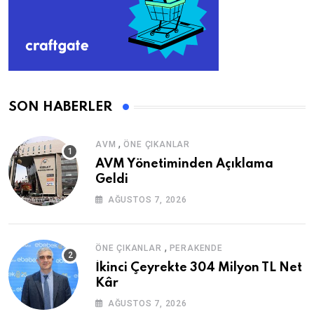
SON HABERLER
,
AVM
ÖNE ÇIKANLAR
AVM Yönetiminden Açıklama
Geldi
AĞUSTOS 7, 2026
,
ÖNE ÇIKANLAR
PERAKENDE
İkinci Çeyrekte 304 Milyon TL Net
Kâr
AĞUSTOS 7, 2026