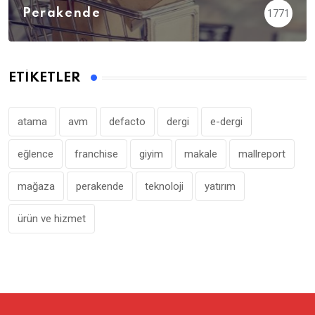
Perakende
1771
ETIKETLER
atama
avm
defacto
dergi
e-dergi
eğlence
franchise
giyim
makale
mallreport
mağaza
perakende
teknoloji
yatırım
ürün ve hizmet