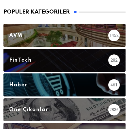
POPÜLER KATEGORILER
AVM
1452
FinTech
282
Haber
461
Öne Çıkanlar
2836