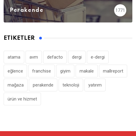
Perakende
1771
ETIKETLER
atama
avm
defacto
dergi
e-dergi
eğlence
franchise
giyim
makale
mallreport
mağaza
perakende
teknoloji
yatırım
ürün ve hizmet