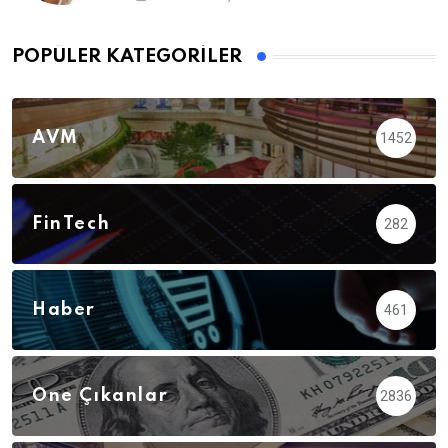
POPÜLER KATEGORILER
AVM
1452
FinTech
282
Haber
461
Öne Çıkanlar
2836