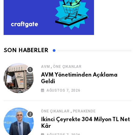
SON HABERLER
,
AVM
ÖNE ÇIKANLAR
AVM Yönetiminden Açıklama
Geldi
AĞUSTOS 7, 2026
,
ÖNE ÇIKANLAR
PERAKENDE
İkinci Çeyrekte 304 Milyon TL Net
Kâr