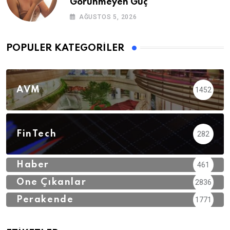
Görünmeyen Güç
AĞUSTOS 5, 2026
POPÜLER KATEGORILER
AVM
1452
FinTech
282
Haber
461
Öne Çıkanlar
2836
Perakende
1771