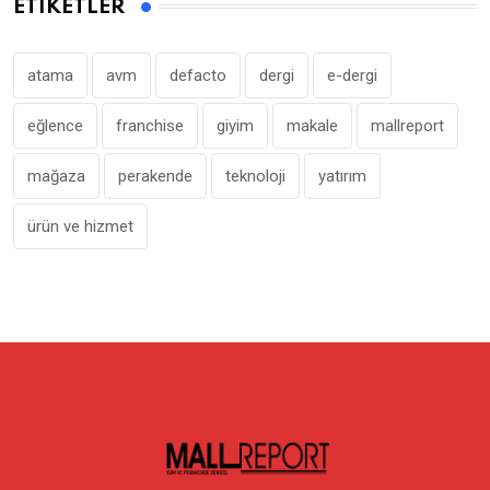
ETIKETLER
atama
avm
defacto
dergi
e-dergi
eğlence
franchise
giyim
makale
mallreport
mağaza
perakende
teknoloji
yatırım
ürün ve hizmet