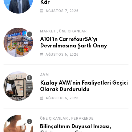
Kâr
AĞUSTOS 7, 2026
,
MARKET
ÖNE ÇIKANLAR
A101’in CarrefourSA’yı
Devralmasına Şartlı Onay
AĞUSTOS 6, 2026
AVM
Kızılay AVM’nin Faaliyetleri Geçici
Olarak Durduruldu
AĞUSTOS 6, 2026
,
ÖNE ÇIKANLAR
PERAKENDE
Bilinçaltının Duyusal İmzası,