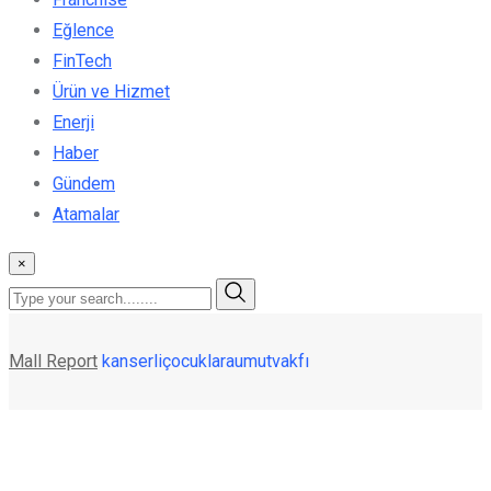
Eğlence
FinTech
Ürün ve Hizmet
Enerji
Haber
Gündem
Atamalar
×
Mall Report
kanserliçocuklaraumutvakfı