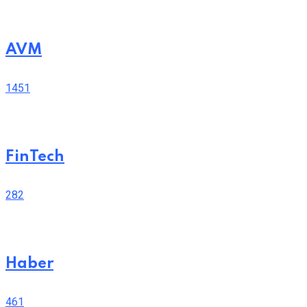
AVM
1451
FinTech
282
Haber
461