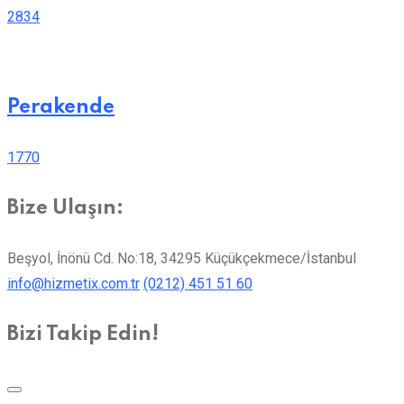
2834
Perakende
1770
Bize Ulaşın:
Beşyol, İnönü Cd. No:18, 34295 Küçükçekmece/İstanbul
info@hizmetix.com.tr
(0212) 451 51 60
Bizi Takip Edin!