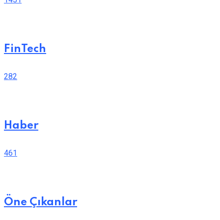
FinTech
282
Haber
461
Öne Çıkanlar