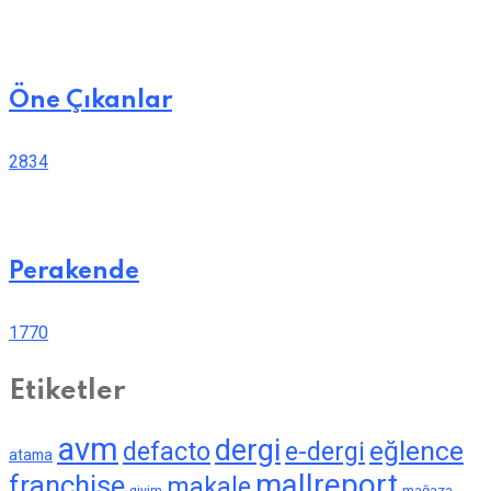
Öne Çıkanlar
2834
Perakende
1770
Etiketler
avm
dergi
eğlence
defacto
e-dergi
atama
mallreport
franchise
makale
giyim
mağaza