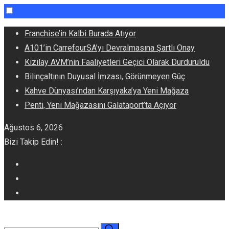
Skip
Franchise’in Kalbi Burada Atıyor
to
A101’in CarrefourSA’yı Devralmasına Şartlı Onay
content
Kızılay AVM’nin Faaliyetleri Geçici Olarak Durduruldu
Bilinçaltının Duyusal İmzası, Görünmeyen Güç
Kahve Dünyası’ndan Karşıyaka’ya Yeni Mağaza
Penti, Yeni Mağazasını Galataport’ta Açıyor
Ağustos 6, 2026
Bizi Takip Edin! :