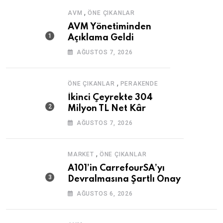
,
AVM
ÖNE ÇIKANLAR
AVM Yönetiminden
Açıklama Geldi
AĞUSTOS 7, 2026
,
ÖNE ÇIKANLAR
PERAKENDE
İkinci Çeyrekte 304
Milyon TL Net Kâr
AĞUSTOS 7, 2026
,
MARKET
ÖNE ÇIKANLAR
A101’in CarrefourSA’yı
Devralmasına Şartlı Onay
AĞUSTOS 6, 2026