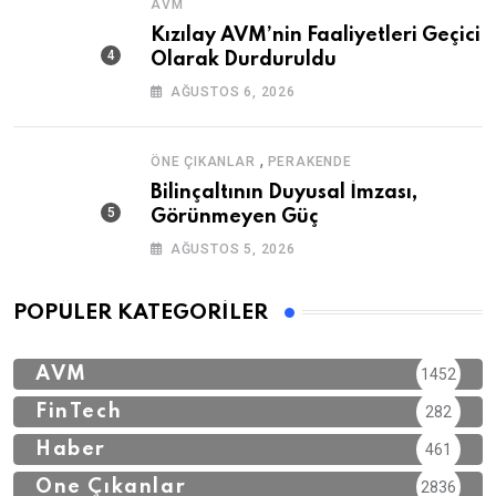
AVM
Kızılay AVM’nin Faaliyetleri Geçici
Olarak Durduruldu
AĞUSTOS 6, 2026
,
ÖNE ÇIKANLAR
PERAKENDE
Bilinçaltının Duyusal İmzası,
Görünmeyen Güç
AĞUSTOS 5, 2026
POPÜLER KATEGORILER
AVM
1452
FinTech
282
Haber
461
Öne Çıkanlar
2836