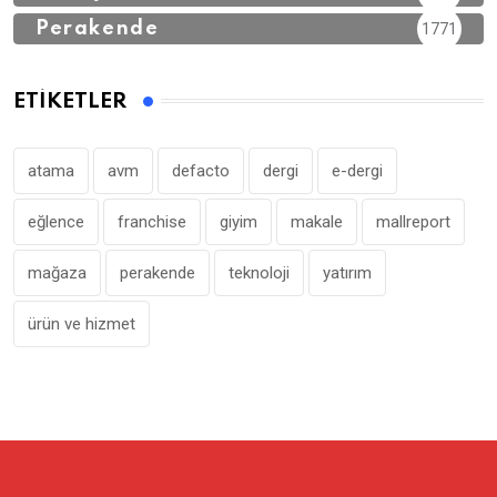
Perakende
1771
ETIKETLER
atama
avm
defacto
dergi
e-dergi
eğlence
franchise
giyim
makale
mallreport
mağaza
perakende
teknoloji
yatırım
ürün ve hizmet