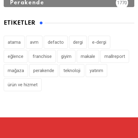
Perakende
1770
ETIKETLER
atama
avm
defacto
dergi
e-dergi
eğlence
franchise
giyim
makale
mallreport
mağaza
perakende
teknoloji
yatırım
ürün ve hizmet