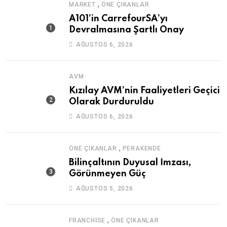
,
MARKET
ÖNE ÇIKANLAR
A101’in CarrefourSA’yı
Devralmasına Şartlı Onay
AĞUSTOS 6, 2026
AVM
Kızılay AVM’nin Faaliyetleri Geçici
Olarak Durduruldu
AĞUSTOS 6, 2026
,
ÖNE ÇIKANLAR
PERAKENDE
Bilinçaltının Duyusal İmzası,
Görünmeyen Güç
AĞUSTOS 5, 2026
,
FRANCHISE
ÖNE ÇIKANLAR