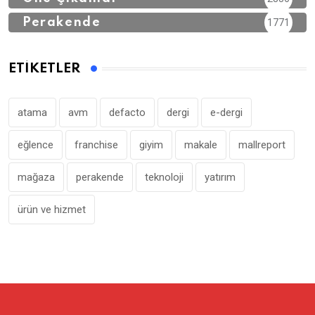
Perakende
1771
ETIKETLER
atama
avm
defacto
dergi
e-dergi
eğlence
franchise
giyim
makale
mallreport
mağaza
perakende
teknoloji
yatırım
ürün ve hizmet