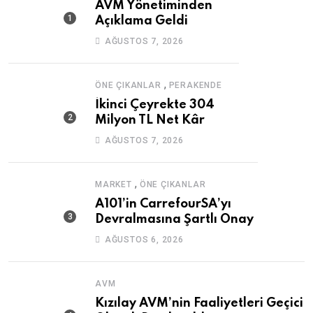
AVM Yönetiminden
Açıklama Geldi
AĞUSTOS 7, 2026
,
ÖNE ÇIKANLAR
PERAKENDE
İkinci Çeyrekte 304
Milyon TL Net Kâr
AĞUSTOS 7, 2026
,
MARKET
ÖNE ÇIKANLAR
A101’in CarrefourSA’yı
Devralmasına Şartlı Onay
AĞUSTOS 6, 2026
AVM
Kızılay AVM’nin Faaliyetleri Geçici