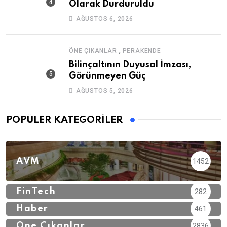
Olarak Durduruldu
AĞUSTOS 6, 2026
,
ÖNE ÇIKANLAR
PERAKENDE
Bilinçaltının Duyusal İmzası,
Görünmeyen Güç
AĞUSTOS 5, 2026
POPÜLER KATEGORILER
AVM
1452
FinTech
282
Haber
461
Öne Çıkanlar
2836