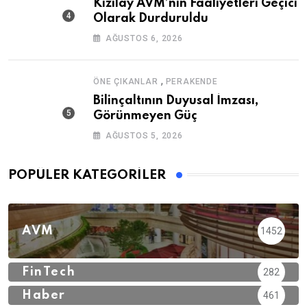
Kızılay AVM’nin Faaliyetleri Geçici
Olarak Durduruldu
AĞUSTOS 6, 2026
,
ÖNE ÇIKANLAR
PERAKENDE
Bilinçaltının Duyusal İmzası,
Görünmeyen Güç
AĞUSTOS 5, 2026
POPÜLER KATEGORILER
AVM
1452
FinTech
282
Haber
461