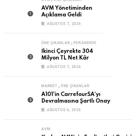
AVM Yönetiminden
Açıklama Geldi
AĞUSTOS 7, 2026
,
ÖNE ÇIKANLAR
PERAKENDE
İkinci Çeyrekte 304
Milyon TL Net Kâr
AĞUSTOS 7, 2026
,
MARKET
ÖNE ÇIKANLAR
A101’in CarrefourSA’yı
Devralmasına Şartlı Onay
AĞUSTOS 6, 2026
AVM