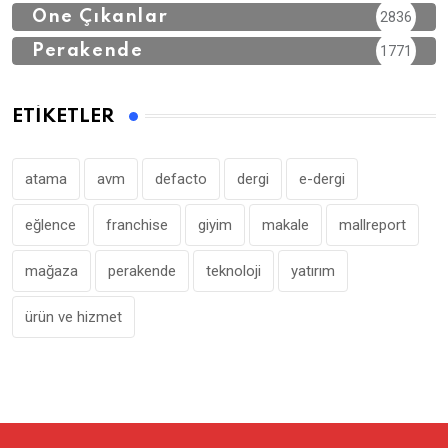
Öne Çıkanlar
2836
Perakende
1771
ETIKETLER
atama
avm
defacto
dergi
e-dergi
eğlence
franchise
giyim
makale
mallreport
mağaza
perakende
teknoloji
yatırım
ürün ve hizmet