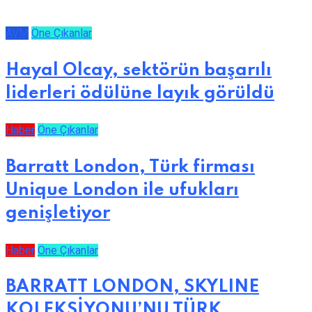
AVM
Öne Çıkanlar
Hayal Olcay, sektörün başarılı
liderleri ödülüne layık görüldü
Haber
Öne Çıkanlar
Barratt London, Türk firması
Unique London ile ufukları
genişletiyor
Haber
Öne Çıkanlar
BARRATT LONDON, SKYLINE
KOLEKSİYONU’NU TÜRK