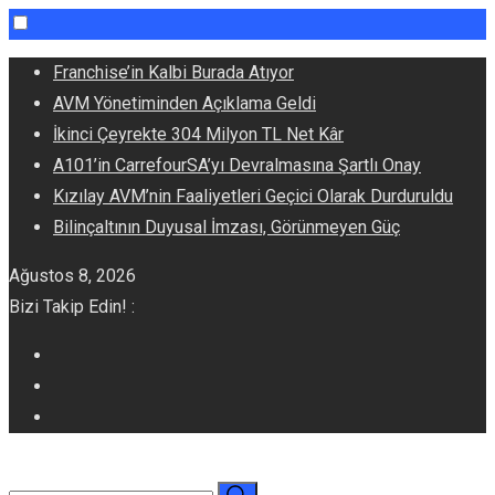
Skip
Franchise’in Kalbi Burada Atıyor
to
AVM Yönetiminden Açıklama Geldi
content
İkinci Çeyrekte 304 Milyon TL Net Kâr
A101’in CarrefourSA’yı Devralmasına Şartlı Onay
Kızılay AVM’nin Faaliyetleri Geçici Olarak Durduruldu
Bilinçaltının Duyusal İmzası, Görünmeyen Güç
Ağustos 8, 2026
Bizi Takip Edin! :