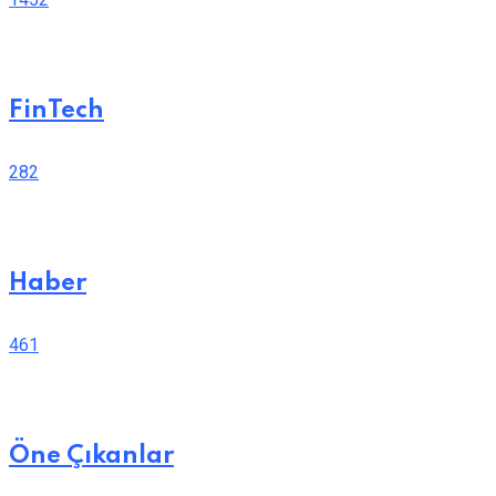
FinTech
282
Haber
461
Öne Çıkanlar