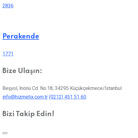
2836
Perakende
1771
Bize Ulaşın:
Beşyol, İnönü Cd. No:18, 34295 Küçükçekmece/İstanbul
info@hizmetix.com.tr
(0212) 451 51 60
Bizi Takip Edin!