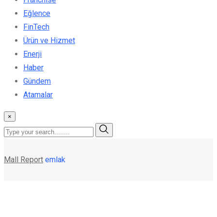
Eğlence
FinTech
Ürün ve Hizmet
Enerji
Haber
Gündem
Atamalar
×
Mall Report
emlak