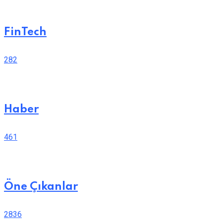
FinTech
282
Haber
461
Öne Çıkanlar
2836