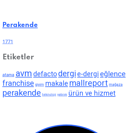
Perakende
1771
Etiketler
avm
dergi
eğlence
defacto
e-dergi
atama
mallreport
franchise
makale
giyim
mağaza
perakende
ürün ve hizmet
teknoloji
yatırım