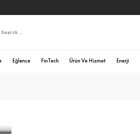
e
Eğlence
FinTech
Ürün Ve Hizmet
Enerji