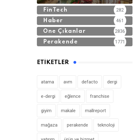
FinTech
282
Haber
461
Öne Çıkanlar
2836
Perakende
1771
ETIKETLER
atama
avm
defacto
dergi
e-dergi
eğlence
franchise
giyim
makale
mallreport
mağaza
perakende
teknoloji
yatırım
ürün ve hizmet