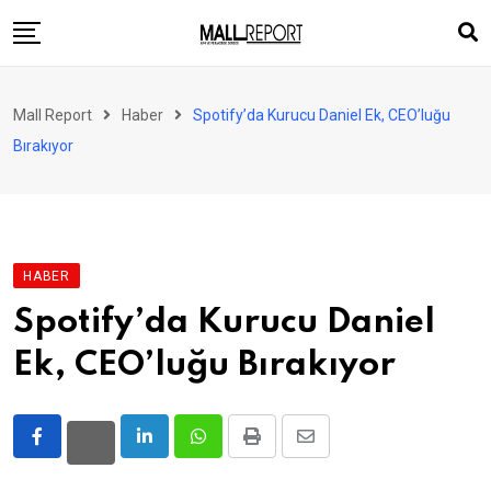
Skip
to
content
AVM
Mall Report
Haber
Spotify’da Kurucu Daniel Ek, CEO’luğu
Perakende
Bırakıyor
Franchise
Eğlence
FinTech
HABER
Ürün ve Hizmet
Spotify’da Kurucu Daniel
Enerji
Ek, CEO’luğu Bırakıyor
Haber
Gündem
LinkedIn
Whatsapp
Print
Share
Atamalar
via