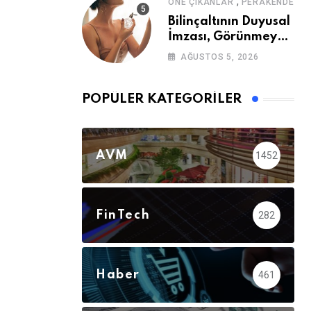
,
ÖNE ÇIKANLAR
PERAKENDE
Bilinçaltının Duyusal
İmzası, Görünmeyen
Güç
AĞUSTOS 5, 2026
POPÜLER KATEGORILER
AVM
1452
FinTech
282
Haber
461