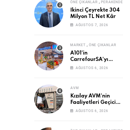
,
ÖNE ÇIKANLAR
PERAKENDE
İkinci Çeyrekte 304
Milyon TL Net Kâr
AĞUSTOS 7, 2026
,
MARKET
ÖNE ÇIKANLAR
A101’in
CarrefourSA’yı
Devralmasına Şartlı
AĞUSTOS 6, 2026
Onay
AVM
Kızılay AVM’nin
Faaliyetleri Geçici
Olarak Durduruldu
AĞUSTOS 6, 2026