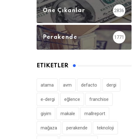
Öne Çıkanlar
2836
Perakende
1771
ETIKETLER
atama
avm
defacto
dergi
e-dergi
eğlence
franchise
giyim
makale
mallreport
mağaza
perakende
teknoloji