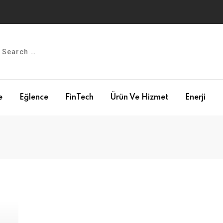
e
Eğlence
FinTech
Ürün Ve Hizmet
Enerji
AVM
ÖNE ÇIKANLAR
14. AYD Alışveriş Ekonomisi
Zirvesi, AVM ve perakende
sektörünü bir araya getirdi