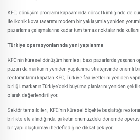
KFC, dönüşüm programı kapsamında görsel kimliğinde de gün
ile ikonik kova tasarımı modern bir yaklaşımla yeniden yorumlan
pazarlama çalışmalarına kadar tüm temas noktalarında kullanı
Türkiye operasyonlarında yeni yapılanma
KFC’nin küresel dönüşüm hamlesi, bazı pazarlarda yaşanan o
pazarı da markanın yeniden yapılanma stratejisinde önemli 
restoranlarını kapatan KFC, Türkiye faaliyetlerini yeniden yap
birliği, markanın Türkiye’deki büyüme planlarını yeniden şekil
olarak değerlendiriliyor.
Sektör temsilcileri, KFC’nin küresel ölçekte başlattığı resto
birlikte ele alındığında, şirketin önümüzdeki dönemde operasy
bir yapı oluşturmayı hedeflediğine dikkat çekiyor.