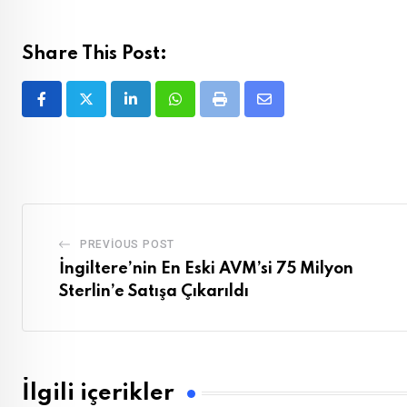
Share This Post:
LinkedIn
Whatsapp
Print
Share
via
Email
PREVIOUS POST
İngiltere’nin En Eski AVM’si 75 Milyon
Sterlin’e Satışa Çıkarıldı
İlgili içerikler