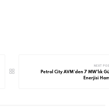
NEXT PO
Petrol City AVM’den 7 MW’lık G
Enerjisi Ham