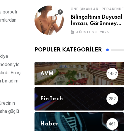
,
ÖNE ÇIKANLAR
PERAKENDE
 görseli
Bilinçaltının Duyusal
ormlardan
İmzası, Görünmeyen
Güç
AĞUSTOS 5, 2026
POPÜLER KATEGORILER
kiye
 nedeniyle
irdi. Bu iş
AVM
1452
i bir adım
FinTech
282
ürecinin
daha güçlü
Haber
461