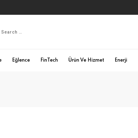
e
Eğlence
FinTech
Ürün Ve Hizmet
Enerji