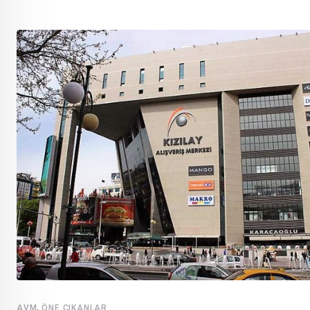
,
AVM
ÖNE ÇIKANLAR