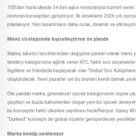
150’den fazla ülkede 34 bini aşkın restoranıyla hizmet ver
restoran konseptleri geliştiriyor. İlk örneklerin 2026 yılı iç
planlanıyor. Yeni tasarımların daha sıcak, dinamik ve etkileşi
Menü stratejisinde kişiselleştirme ön planda
Marka, tüketici tercihlerindeki değişime paralel olarak menü y
tenders kategorisine ağırlık veren KFC, farklı sos seçenekler
İngiltere ve İrlanda’da başlayacak olan “Global Sos Kütüphane
oluşturulacak. Yerel pazarlar ise bu ürünleri kendi damak zevk
Öte yandan marka, geleneksel içecek kategorisinin dışına çık
çeşitleri ve buzlu kahvelerden oluşan yeni bir içecek deneyim
bu konseptin farklı ülkelere yayılması hedefleniyor. Güney Afr
“Dunked” konsepti de global ölçekte genişletilecek yenilikler 
Marka kimliği yenileniyor