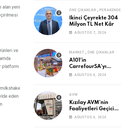
 alan yeni
,
ÖNE ÇIKANLAR
PERAKENDE
eçirilmesi
İkinci Çeyrekte 304
Milyon TL Net Kâr
AĞUSTOS 7, 2026
rünleri ve
,
MARKET
ÖNE ÇIKANLAR
psamda
A101’in
r platform
CarrefourSA’yı
Devralmasına Şartlı
AĞUSTOS 6, 2026
Onay
, milkshake
AVM
 elde eden
Kızılay AVM’nin
an
Faaliyetleri Geçici
Olarak Durduruldu
AĞUSTOS 6, 2026