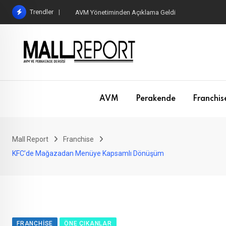
Skip
Trendler
AVM Yönetiminden Açıklama Geldi
to
content
AVM
Perakende
Franchis
Mall Report
Franchise
KFC’de Mağazadan Menüye Kapsamlı Dönüşüm
FRANCHISE
ÖNE ÇIKANLAR