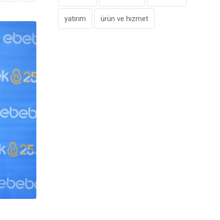
yatırım
ürün ve hizmet
,
MARKET
ÖNE ÇIKANLAR