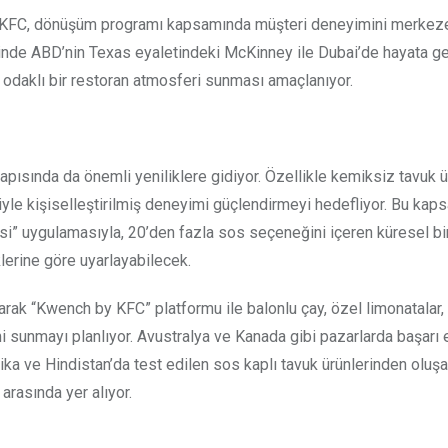
en KFC, dönüşüm programı kapsamında müşteri deneyimini merkeze
erisinde ABD’nin Texas eyaletindeki McKinney ile Dubai’de hayata g
m odaklı bir restoran atmosferi sunması amaçlanıyor.
apısında da önemli yeniliklere gidiyor. Özellikle kemiksiz tavuk ü
iyle kişiselleştirilmiş deneyimi güçlendirmeyi hedefliyor. Bu ka
si” uygulamasıyla, 20’den fazla sos seçeneğini içeren küresel bi
lerine göre uyarlayabilecek.
arak “Kwench by KFC” platformu ile balonlu çay, özel limonatalar
i sunmayı planlıyor. Avustralya ve Kanada gibi pazarlarda başarı
ika ve Hindistan’da test edilen sos kaplı tavuk ürünlerinden oluş
arasında yer alıyor.