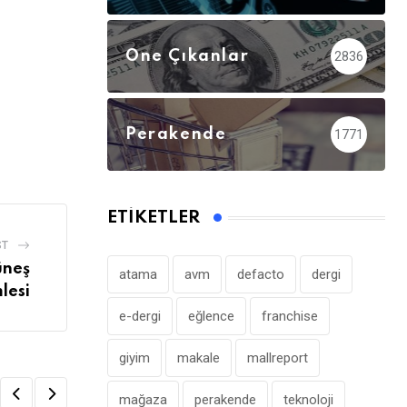
Öne Çıkanlar
2836
Perakende
1771
ETIKETLER
ST
üneş
atama
avm
defacto
dergi
lesi
e-dergi
eğlence
franchise
giyim
makale
mallreport
mağaza
perakende
teknoloji