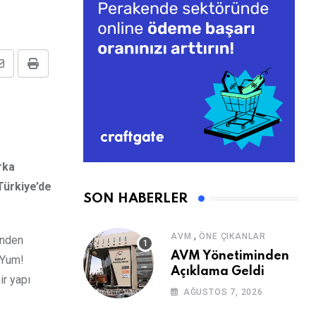
Share
Print
via
Email
rka
Türkiye’de
SON HABERLER
,
AVM
ÖNE ÇIKANLAR
inden
AVM Yönetiminden
 Yum!
Açıklama Geldi
ir yapı
AĞUSTOS 7, 2026