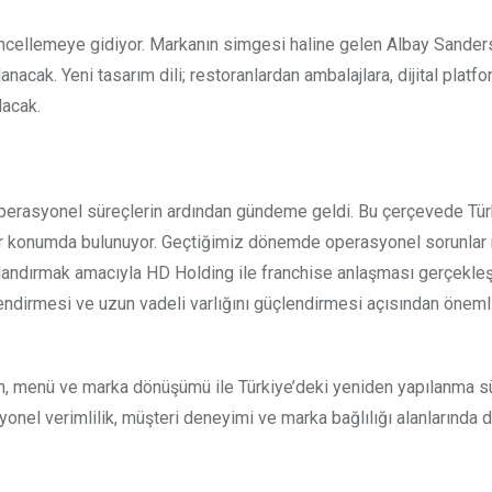
cellemeye gidiyor. Markanın simgesi haline gelen Albay Sanders
acak. Yeni tasarım dili; restoranlardan ambalajlara, dijital platf
lacak.
perasyonel süreçlerin ardından gündeme geldi. Bu çerçevede Tür
bir konumda bulunuyor. Geçtiğimiz dönemde operasyonel sorunlar
ılandırmak amacıyla HD Holding ile franchise anlaşması gerçekleşt
lendirmesi ve uzun vadeli varlığını güçlendirmesi açısından öneml
ran, menü ve marka dönüşümü ile Türkiye’deki yeniden yapılanma s
onel verimlilik, müşteri deneyimi ve marka bağlılığı alanlarında 