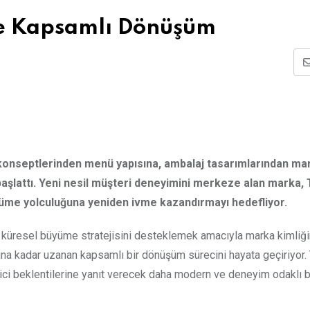
 Kapsamlı Dönüşüm
konseptlerinden menü yapısına, ambalaj tasarımlarından ma
şlattı. Yeni nesil müşteri deneyimini merkeze alan marka, 
üyüme yolculuğuna yeniden ivme kazandırmayı hedefliyor.
C, küresel büyüme stratejisini desteklemek amacıyla marka kimliğ
ına kadar uzanan kapsamlı bir dönüşüm sürecini hayata geçiriyor.
tici beklentilerine yanıt verecek daha modern ve deneyim odaklı b