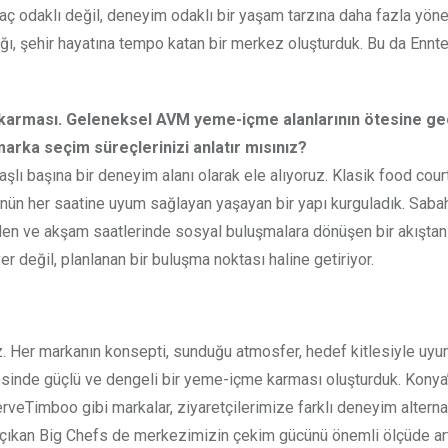
yaç odaklı değil, deneyim odaklı bir yaşam tarzına daha fazla yönel
tığı, şehir hayatına tempo katan bir merkez oluşturduk. Bu da Ennte
 karması. Geleneksel AVM yeme-içme alanlarının ötesine ge
marka seçim süreçlerinizi anlatır mısınız?
aşlı başına bir deneyim alanı olarak ele alıyoruz. Klasik food cour
günün her saatine uyum sağlayan yaşayan bir yapı kurguladık. Saba
eden ve akşam saatlerinde sosyal buluşmalara dönüşen bir akışta
yer değil, planlanan bir buluşma noktası haline getiriyor.
. Her markanın konsepti, sunduğu atmosfer, hedef kitlesiyle uy
ayesinde güçlü ve dengeli bir yeme-içme karması oluşturduk. Konya
veTimboo gibi markalar, ziyaretçilerimize farklı deneyim alternat
 çıkan Big Chefs de merkezimizin çekim gücünü önemli ölçüde artı