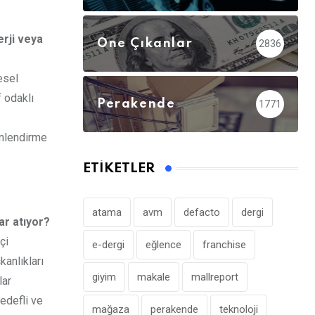
erji veya
Öne Çıkanlar
2836
esel
 odaklı
Perakende
1771
yönlendirme
ETIKETLER
atama
avm
defacto
dergi
ar atıyor?
çi
e-dergi
eğlence
franchise
kanlıkları
giyim
makale
mallreport
lar
edefli ve
mağaza
perakende
teknoloji