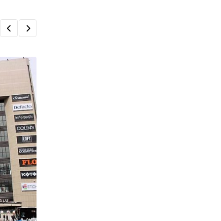
,
AVM
ÖNE ÇIKANLAR
Perakendede Toparlanma Beklentisi 20
Ertelendi