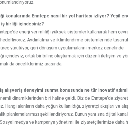
konumlandırıyoruz.
iği konularında Enntepe nasıl bir yol haritası izliyor? Yeşil en
iş birliği içindesiniz?
 Enntepe’de enerji verimliliği yüksek sistemler kullanarak hem çevr
 hedefliyoruz. Aydınlatma ve iklimlendirme sistemlerinde tasarruf
 süreç yürütüyor, geri dönüşüm uygulamalarını merkez genelinde
ği içindeyiz; ortak bir bilinç oluşturmak için düzenli iletişim ve 
rmak da önceliklerimiz arasında.
miş alışveriş deneyimi sunma konusunda ne tür inovatif adıml
emli dinamiklerinden biri haline geldi. Biz de Enntepe’de ziyaret
z. Hangi alanların daha yoğun kullanıldığı, ziyaretçi akışları ve alış
 planlamalarımızı şekillendiriyoruz. Bunun yanı sıra dijital kanal
. Sosyal medya ve kampanya yönetimi ile ziyaretçilerimize daha h