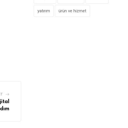
yatırım
ürün ve hizmet
ST
ital
Adım