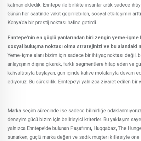
katman ekledik. Enntepe ile birlikte insanlar artık sadece ihti
Günün her saatinde vakit geçirilebilen, sosyal etkileşimin art
Konya’da bir prestij noktası haline getirdi.
Enntepe’nin en güçlü yanlarından biri zengin yeme-içme
sosyal buluşma noktası olma stratejinizi ve bu alandaki 
Yeme-içme alanı bizim için sadece bir ihtiyaç noktası değil, b
anlayışının dışına çıkarak, farklı segmentlere hitap eden ve 
kahvaltısıyla başlayan, gün içinde kahve molalarıyla devam 
ediyoruz. Bu süreklilik, Enntepe’yi yalnızca ziyaret edilen bir 
Marka seçim sürecinde ise sadece bilinirliğe odaklanmıyoruz
deneyim gücü bizim için belirleyici kriterler. Bu yaklaşım s
yalnızca Enntepe’de bulunan Paşafırını
,
Huqqabaz
,
The Hunger
sunarken; güçlü marka değeri ve sadık müşteri kitlesiyle öne