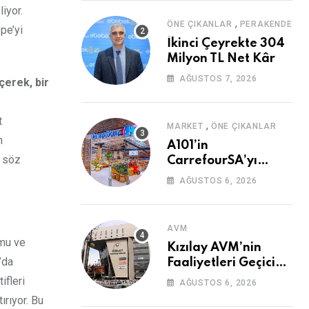
iyor.
,
ÖNE ÇIKANLAR
PERAKENDE
pe’yi
İkinci Çeyrekte 304
Milyon TL Net Kâr
AĞUSTOS 7, 2026
çerek, bir
t
,
MARKET
ÖNE ÇIKANLAR
h
A101’in
n söz
CarrefourSA’yı
Devralmasına Şartlı
AĞUSTOS 6, 2026
Onay
AVM
umu ve
Kızılay AVM’nin
’da
Faaliyetleri Geçici
Olarak Durduruldu
ifleri
AĞUSTOS 6, 2026
rıyor. Bu