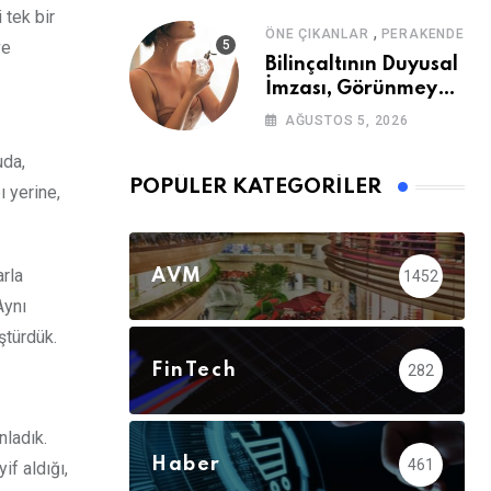
 tek bir
,
ÖNE ÇIKANLAR
PERAKENDE
ve
Bilinçaltının Duyusal
İmzası, Görünmeyen
Güç
AĞUSTOS 5, 2026
uda,
POPÜLER KATEGORILER
ı yerine,
arla
AVM
1452
Aynı
ştürdük.
FinTech
282
nladık.
Haber
461
if aldığı,