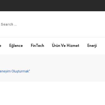
e
Eğlence
FinTech
Ürün Ve Hizmet
Enerji
 Deneyim Oluşturmak”