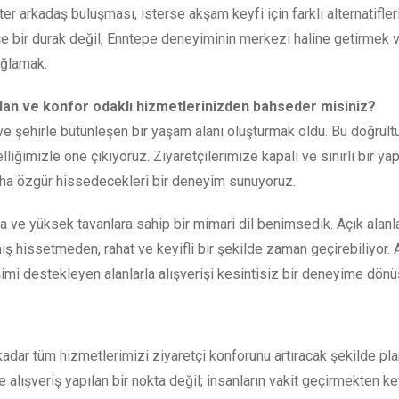
ster arkadaş buluşması, isterse akşam keyfi için farklı alternatifleri
ce bir durak değil, Enntepe deneyiminin merkezi haline getirmek 
ağlamak.
zdan ve konfor odaklı hizmetlerinizden bahseder misiniz?
e şehirle bütünleşen bir yaşam alanı oluşturmak oldu. Bu doğrult
ğimizle öne çıkıyoruz. Ziyaretçilerimize kapalı ve sınırlı bir yap
aha özgür hissedecekleri bir deneyim sunuyoruz.
a ve yüksek tavanlara sahip bir mimari dil benimsedik. Açık alanl
ış hissetmeden, rahat ve keyifli bir şekilde zaman geçirebiliyor. 
imi destekleyen alanlarla alışverişi kesintisiz bir deneyime dönü
dar tüm hizmetlerimizi ziyaretçi konforunu artıracak şekilde pla
alışveriş yapılan bir nokta değil; insanların vakit geçirmekten key