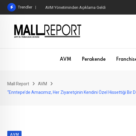
Skip
Trendler
AVM Yönetiminden Açıklama Geldi
to
content
AVM
Perakende
Franchis
Mall Report
AVM
“Enntepe’de Amacımız, Her Ziyaretçinin Kendini Özel Hissettiği Bir
AVM