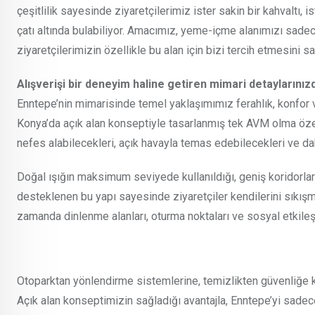
çeşitlilik sayesinde ziyaretçilerimiz ister sakin bir kahvaltı, i
çatı altında bulabiliyor. Amacımız, yeme-içme alanımızı sade
ziyaretçilerimizin özellikle bu alan için bizi tercih etmesini s
Alışverişi bir deneyim haline getiren mimari detaylarını
Enntepe’nin mimarisinde temel yaklaşımımız ferahlık, konfor v
Konya’da açık alan konseptiyle tasarlanmış tek AVM olma özelli
nefes alabilecekleri, açık havayla temas edebilecekleri ve d
Doğal ışığın maksimum seviyede kullanıldığı, geniş koridorlar
desteklenen bu yapı sayesinde ziyaretçiler kendilerini sıkışm
zamanda dinlenme alanları, oturma noktaları ve sosyal etkileş
Otoparktan yönlendirme sistemlerine, temizlikten güvenliğe ka
Açık alan konseptimizin sağladığı avantajla, Enntepe’yi sadece 