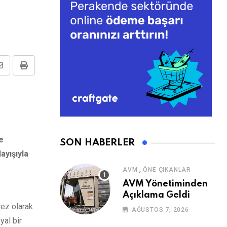
Share
Print
via
Email
e
SON HABERLER
ayışıyla
,
AVM
ÖNE ÇIKANLAR
AVM Yönetiminden
Açıklama Geldi
kez olarak
AĞUSTOS 7, 2026
yal bir