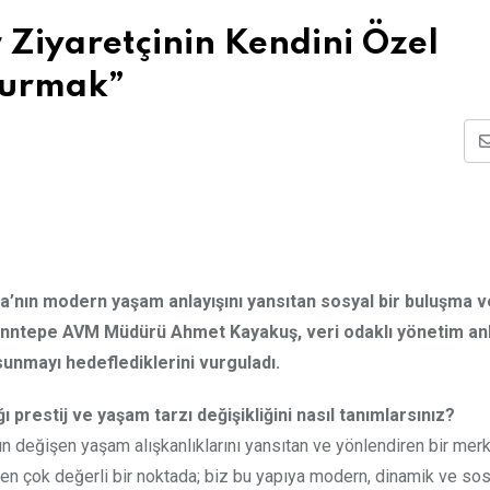
Ziyaretçinin Kendini Özel
şturmak”
ya’nın modern yaşam anlayışını yansıtan sosyal bir buluşma v
Enntepe AVM Müdürü Ahmet Kayakuş, veri odaklı yönetim anl
sunmayı hedeflediklerini vurguladı.
restij ve yaşam tarzı değişikliğini nasıl tanımlarsınız?
nın değişen yaşam alışkanlıklarını yansıtan ve yönlendiren bir mer
aten çok değerli bir noktada; biz bu yapıya modern, dinamik ve sos