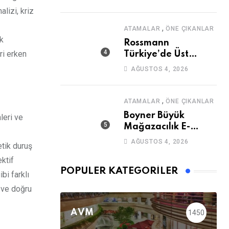
Açıyor
alizi, kriz
,
ATAMALAR
ÖNE ÇIKANLAR
ak
Rossmann
ri erken
Türkiye’de Üst
Düzey Atama
AĞUSTOS 4, 2026
,
ATAMALAR
ÖNE ÇIKANLAR
Boyner Büyük
leri ve
Mağazacılık E-
Ticaret Genel Müdür
AĞUSTOS 4, 2026
etik duruş
Yardımcısı Mazhar
ktif
Özsoy Oldu
POPÜLER KATEGORILER
bi farklı
k ve doğru
AVM
1450