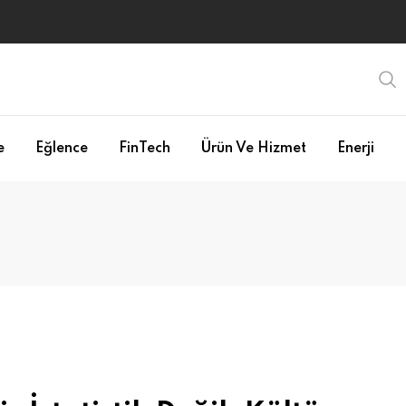
e
Eğlence
FinTech
Ürün Ve Hizmet
Enerji