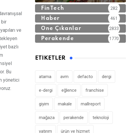
FinTech
282
davranışsal
Haber
461
 bir
Öne Çıkanlar
2833
yapıları ve
stekleyen
Perakende
1770
iyet bazlı
im
ETIKETLER
nsiyel
or. Bu
atama
avm
defacto
dergi
n yönetici
yoruz.
e-dergi
eğlence
franchise
giyim
makale
mallreport
mağaza
perakende
teknoloji
yatırım
ürün ve hizmet