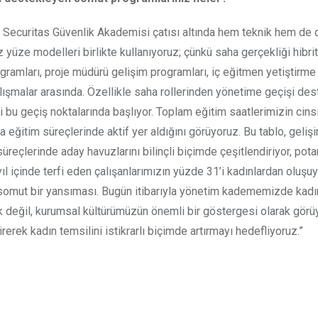
. Securitas Güvenlik Akademisi çatısı altında hem teknik hem de 
 yüze modelleri birlikte kullanıyoruz; çünkü saha gerçekliği hibrit
ogramları, proje müdürü gelişim programları, iç eğitmen yetiştirme 
şmalar arasında. Özellikle saha rollerinden yönetime geçişi de
i bu geçiş noktalarında başlıyor. Toplam eğitim saatlerimizin cins
 eğitim süreçlerinde aktif yer aldığını görüyoruz. Bu tablo, geliş
üreçlerinde aday havuzlarını bilinçli biçimde çeşitlendiriyor, pota
yıl içinde terfi eden çalışanlarımızın yüzde 31’i kadınlardan oluşuy
somut bir yansıması. Bugün itibarıyla yönetim kadememizde kadı
ak değil, kurumsal kültürümüzün önemli bir göstergesi olarak görü
rek kadın temsilini istikrarlı biçimde artırmayı hedefliyoruz.”