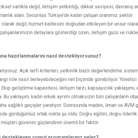
ksel varlıkla değil; iletişim yetkinliği, dikkat seviyesi, davranış an
zmanlık alanı. Securitas Türkiye’de kadın çalışan oranımız sektör
 olarak değil, hizmet kalitesini doğrudan etkileyen bir unsur olar
ışanlarımızın detaylara gösterdiği özen, iletişim gücü ve riskle
rına hazırlanmalarını nasıl destekliyorsunuz?
tiyoruz. Açık terfi kriterleri, yetkinlik bazlı değerlendirme sistem
ngi role nasıl ilerleyebileceğini net biçimde görebiliyor. Yönetici
p geliştirme kapasitesi, iletişim tarzı, kapsayıcılık yaklaşımı, 
a. Bu yaklaşım, kadın erkek ayrımı olmaksızın tüm çalışanların obje
daha sağlıklı geçişler yaratıyor. Sonrasında maden, liman ve AVM gi
rojede gördüğümüz ortak nokta şu oldu: Doğru eğitim, doğru liderli
ım müşteri güvenini güçlendiren önemli bir faktör.
şini destekleyen somut programlarınız neler?