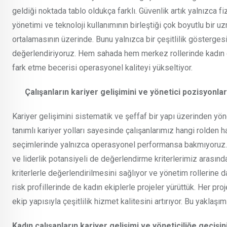
geldiği noktada tablo oldukça farklı. Güvenlik artık yalnızca fizi
yönetimi ve teknoloji kullanımının birleştiği çok boyutlu bir u
ortalamasının üzerinde. Bunu yalnızca bir çeşitlilik göstergesi
değerlendiriyoruz. Hem sahada hem merkez rollerinde kadın çal
fark etme becerisi operasyonel kaliteyi yükseltiyor.
Çalışanların kariyer gelişimini ve yönetici pozisyonla
Kariyer gelişimini sistematik ve şeffaf bir yapı üzerinden yöne
tanımlı kariyer yolları sayesinde çalışanlarımız hangi rolden ha
seçimlerinde yalnızca operasyonel performansa bakmıyoruz. Eki
ve liderlik potansiyeli de değerlendirme kriterlerimiz arasınd
kriterlerle değerlendirilmesini sağlıyor ve yönetim rollerine 
risk profillerinde de kadın ekiplerle projeler yürüttük. Her p
ekip yapısıyla çeşitlilik hizmet kalitesini artırıyor. Bu yaklaş
Kadın çalışanların kariyer gelişimi ve yöneticiliğe geçi