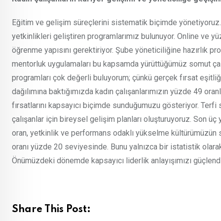
Eğitim ve gelişim süreçlerini sistematik biçimde yönetiyoruz
yetkinlikleri geliştiren programlarımız bulunuyor. Online ve yüz
öğrenme yapısını gerektiriyor. Şube yöneticiliğine hazırlık pr
mentorluk uygulamaları bu kapsamda yürüttüğümüz somut çalı
programları çok değerli buluyorum; çünkü gerçek fırsat eşitliğ
dağılımına baktığımızda kadın çalışanlarımızın yüzde 49 oranla
fırsatlarını kapsayıcı biçimde sunduğumuzu gösteriyor. Terfi s
çalışanlar için bireysel gelişim planları oluşturuyoruz. Son üç 
oran, yetkinlik ve performans odaklı yükselme kültürümüzün 
oranı yüzde 20 seviyesinde. Bunu yalnızca bir istatistik olar
Önümüzdeki dönemde kapsayıcı liderlik anlayışımızı güçlendire
Share This Post: