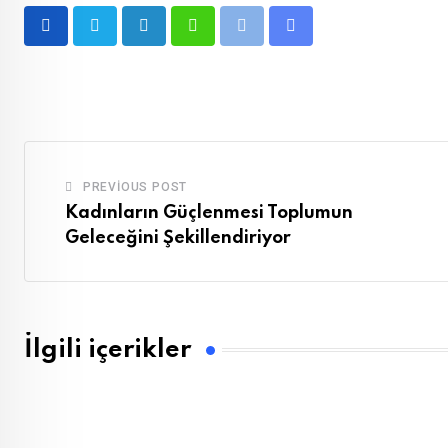
LinkedIn
Whatsapp
Print
Share
via
Email
PREVIOUS POST
Kadınların Güçlenmesi Toplumun
Geleceğini Şekillendiriyor
İlgili içerikler