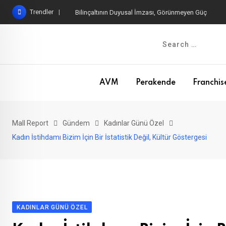
Skip
Trendler
Bilinçaltının Duyusal İmzası, Görünmeyen Güç
to
content
AVM
Perakende
Franchis
Mall Report
Gündem
Kadınlar Günü Özel
Kadın İstihdamı Bizim İçin Bir İstatistik Değil, Kültür Göstergesi
KADINLAR GÜNÜ ÖZEL