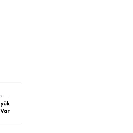
ST
üyük
 Var