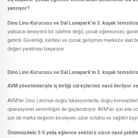
yansıyor?
Dino Lino Kurucusu ve Dal Lunapark’ın 3. kuşak temsilci
yalnızca deneyimli bir işletme değil; çocuk eğlencesini, güvenl
getirdi. Güvenliği, kaliteyi ve çocuk gelişimini merkeze alan 
değeri yaratmayı başarıyor.
Dino Lino Kurucusu ve Dal Lunapark’ın 3. kuşak temsilci
AVM yönetimleriyle iş birliği süreçleriniz nasıl ilerliyor v
AVM’ler Dino Lino’nun doğru lokasyonlarda, doğru konseptlerle
operasyonel verimliliğini de güçlendiriyor. AVM’ler için aile o
için de marka değerini besleyen, uzun soluklu ve sağlıklı büy
Önümüzdeki 3-5 yılda eğlence sektörü sizce nasıl şekil