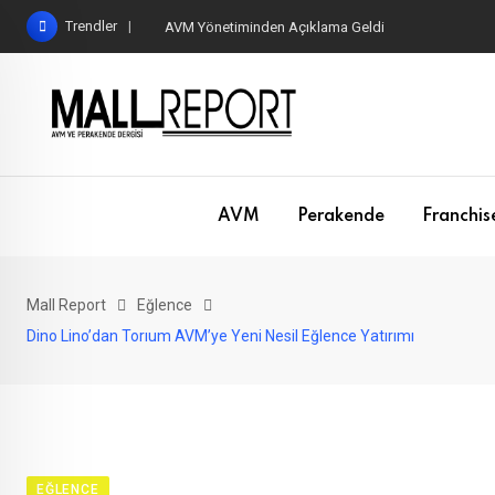
Skip
Trendler
AVM Yönetiminden Açıklama Geldi
to
content
AVM
Perakende
Franchis
Mall Report
Eğlence
Dino Lino’dan Torıum AVM’ye Yeni Nesil Eğlence Yatırımı
EĞLENCE