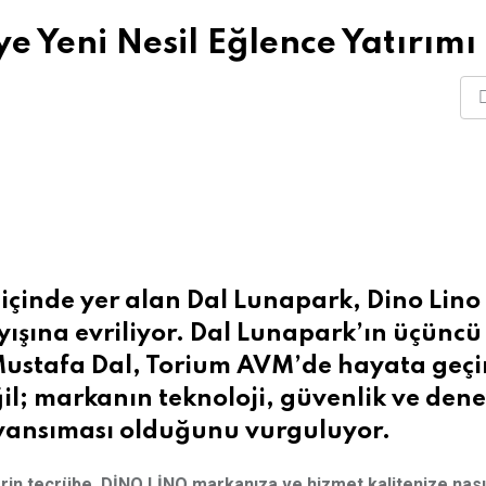
 Yeni Nesil Eğlence Yatırımı
içinde yer alan Dal Lunapark, Dino Lino
ayışına evriliyor. Dal Lunapark’ın üçüncü
 Mustafa Dal, Torium AVM’de hayata geçi
ğil; markanın teknoloji, güvenlik ve den
 yansıması olduğunu vurguluyor.
rin tecrübe, DİNO LİNO markanıza ve hizmet kalitenize nası