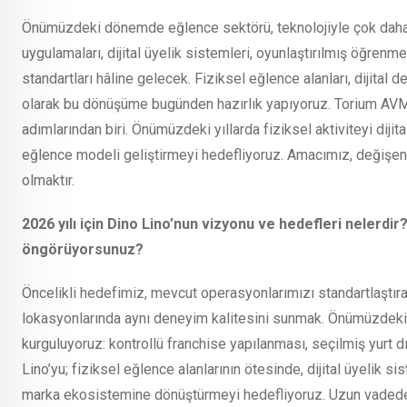
Önümüzdeki dönemde eğlence sektörü, teknolojiyle çok daha en
uygulamaları, dijital üyelik sistemleri, oyunlaştırılmış öğrenme
standartları hâline gelecek. Fiziksel eğlence alanları, dijit
olarak bu dönüşüme bugünden hazırlık yapıyoruz. Torium AVM
adımlarından biri. Önümüzdeki yıllarda fiziksel aktiviteyi dijit
eğlence modeli geliştirmeyi hedefliyoruz. Amacımız, değişen
olmaktır.
2026 yılı için Dino Lino’nun vizyonu ve hedefleri nelerdir
öngörüyorsunuz?
Öncelikli hedefimiz, mevcut operasyonlarımızı standartlaşt
lokasyonlarında aynı deneyim kalitesini sunmak. Önümüzdeki
kurguluyoruz: kontrollü franchise yapılanması, seçilmiş yurt dı
Lino’yu; fiziksel eğlence alanlarının ötesinde, dijital üyelik s
marka ekosistemine dönüştürmeyi hedefliyoruz. Uzun vadede a