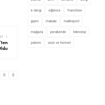
e-dergi
eğlence
franchise
giyim
makale
mallreport
mağaza
perakende
teknoloji
ST
yatırım
ürün ve hizmet
’ten
Oldu
,
ATAMALAR
ÖNE ÇIKANLAR