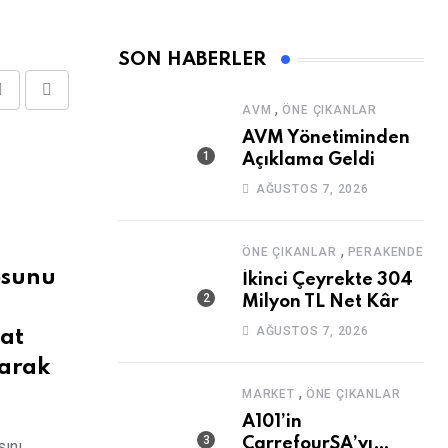
SON HABERLER
Share
Print
,
AVM
ÖNE ÇIKANLAR
via
AVM Yönetiminden
Email
Açıklama Geldi
AĞUSTOS 7, 2026
,
ÖNE ÇIKANLAR
PERAKENDE
osunu
İkinci Çeyrekte 304
Milyon TL Net Kâr
a
AĞUSTOS 7, 2026
hat
larak
,
MARKET
ÖNE ÇIKANLAR
A101’in
CarrefourSA’yı
sını