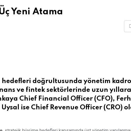
 Üç Yeni Atama
me hedefleri doğrultusunda yönetim kadr
nans ve fintek sektörlerinde uzun yıllar
aya Chief Financial Officer (CFO), Fer
t Uysal ise Chief Revenue Officer (CRO) o
ye
, stratejik büyüme hedefleri kapsamında üst yönetim yapılanma