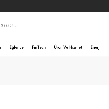
e
Eğlence
FinTech
Ürün Ve Hizmet
Enerji