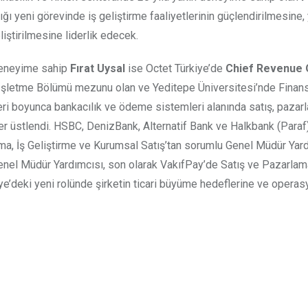
ğı yeni görevinde iş geliştirme faaliyetlerinin güçlendirilmesine, 
eliştirilmesine liderlik edecek.
 deneyime sahip
Fırat Uysal
ise Octet Türkiye’de
Chief Revenue 
e İşletme Bölümü mezunu olan ve Yeditepe Üniversitesi’nde Finan
yeri boyunca bankacılık ve ödeme sistemleri alanında satış, pazar
ler üstlendi. HSBC, DenizBank, Alternatif Bank ve Halkbank (Paraf
a, İş Geliştirme ve Kurumsal Satış’tan sorumlu Genel Müdür Yard
nel Müdür Yardımcısı, son olarak VakıfPay’de Satış ve Pazarla
iye’deki yeni rolünde şirketin ticari büyüme hedeflerine ve operas