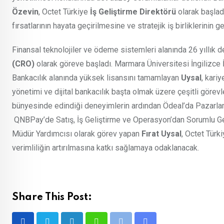
Özevin
, Octet Türkiye
İş Geliştirme Direktörü
olarak başladı
fırsatlarının hayata geçirilmesine ve stratejik iş birliklerinin g
Finansal teknolojiler ve ödeme sistemleri alanında 26 yıllık
(CRO)
olarak göreve başladı. Marmara Üniversitesi İngilizc
Bankacılık alanında yüksek lisansını tamamlayan
Uysal
, kari
yönetimi ve dijital bankacılık başta olmak üzere çeşitli görev
bünyesinde edindiği deneyimlerin ardından Ödeal’da Pazarlam
QNBPay’de Satış, İş Geliştirme ve Operasyon’dan Sorumlu Ge
Müdür Yardımcısı olarak görev yapan
Fırat Uysal
, Octet Türk
verimliliğin artırılmasına katkı sağlamaya odaklanacak.
Share This Post: