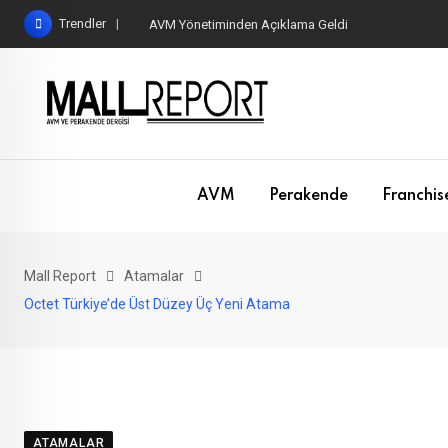
Skip
Trendler
AVM Yönetiminden Açıklama Geldi
to
content
AVM
Perakende
Franchis
Mall Report
Atamalar
Octet Türkiye’de Üst Düzey Üç Yeni Atama
ATAMALAR