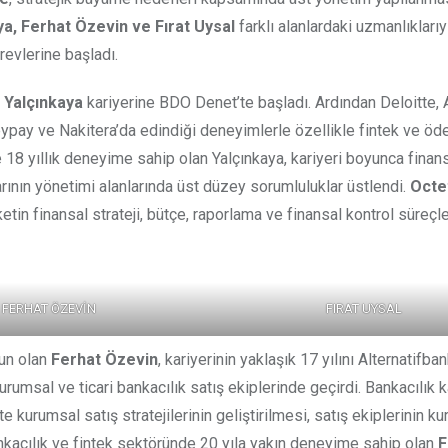
a, Ferhat Özevin ve Fırat Uysal
farklı alanlardaki uzmanlıkları
evlerine başladı.
 Yalçınkaya
kariyerine BDO Denet’te başladı. Ardından Deloitte,
ypay ve Nakitera’da edindiği deneyimlerle özellikle fintek ve ö
18 yıllık deneyime sahip olan Yalçınkaya, kariyeri boyunca finansa
rının yönetimi alanlarında üst düzey sorumluluklar üstlendi.
Octet
tin finansal strateji, bütçe, raporlama ve finansal kontrol süreçle
FERHAT ÖZEVİN
FIRAT UYSAL
un olan
Ferhat Özevin
, kariyerinin yaklaşık 17 yılını Alternatifban
sal ve ticari bankacılık satış ekiplerinde geçirdi. Bankacılık ka
te kurumsal satış stratejilerinin geliştirilmesi, satış ekiplerinin k
nkacılık ve fintek sektöründe 20 yıla yakın deneyime sahip olan
F