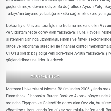
güçlendirmeye devam ediyor. Bu doğrultuda
Aysun Yalçınkay
Türkiye’nin büyüme yolculuğuna katkı sağlamak üzere yeni gör
Dokuz Eylül Üniversitesi İşletme Bölümü mezunu olan
Aysun
ve Sigortam.net’te görev alan Yalçınkaya; TOM, Paycell, Mone
sistemleri alanında uzmanlaştı. Finans ve fintek sektörlerinde 
bütçe ve raporlama süreçleri ile finansal kontrol mekanizmala
CFO’su
olarak başladığı yeni görevinde Aysun Yalçınkaya; şirke
güçlendirilmesine liderlik edecek.
AYSUN YALÇINKAYA
Marmara Üniversitesi İşletme Bölümü’nden 2006 yılında mez
Finansbank, Fibabanka, Burgan Bank ve Akbank bünyesinde kurum
ardından Figopara ve Colendi’de görev alan
Özevin
, bu süreç
yönetilmesi konularında üst düzey sorumluluklar üstlendi. Ba