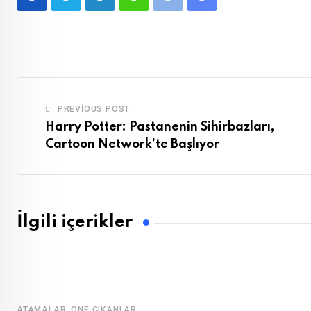
LinkedIn
Whatsapp
Print
Share
via
Email
PREVIOUS POST
Harry Potter: Pastanenin Sihirbazları,
Cartoon Network’te Başlıyor
İlgili içerikler
,
ATAMALAR
ÖNE ÇIKANLAR