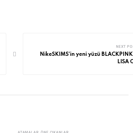
NEXT PO
NikeSKIMS’in yeni yüzü BLACKPINK
LISA 
,
ATAMALAR
ÖNE ÇIKANLAR