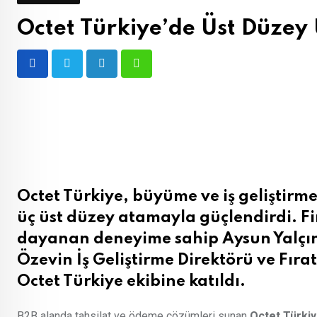
Octet Türkiye’de Üst Düzey
LinkedIn
Whatsapp
Octet Türkiye, büyüme ve iş geliştir
üç üst düzey atamayla güçlendirdi. Fi
dayanan deneyime sahip Aysun Yalçınk
Özevin İş Geliştirme Direktörü ve Fıra
Octet Türkiye ekibine katıldı.
B2B alanda tahsilat ve ödeme çözümleri sunan
Octet Türki