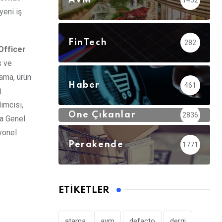
AVM
1452
yeni iş
FinTech
282
Officer
s ve
lama, ürün
Haber
461
)
ımcısı,
Öne Çıkanlar
2836
ma Genel
yonel
Perakende
1771
ETIKETLER
atama
avm
defacto
dergi