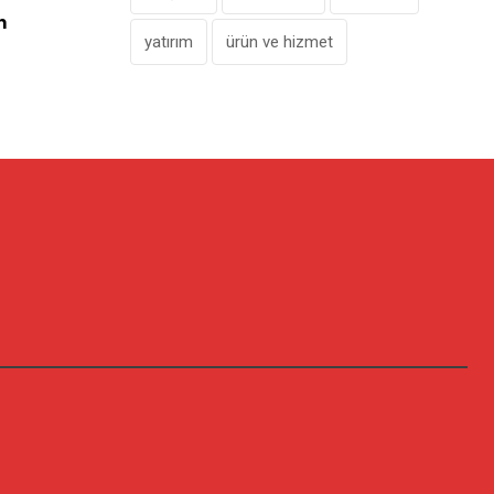
n
Yılbaşı Makyajına Watsons Dokunuşu
yatırım
ürün ve hizmet