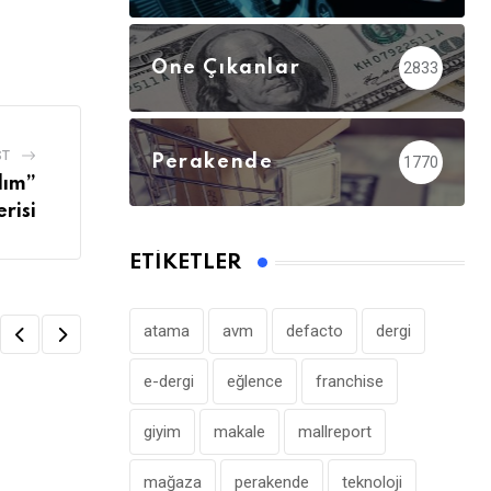
Öne Çıkanlar
2833
ST
Perakende
1770
lım”
risi
ETIKETLER
atama
avm
defacto
dergi
e-dergi
eğlence
franchise
giyim
makale
mallreport
GÜZELLIK
mağaza
perakende
teknoloji