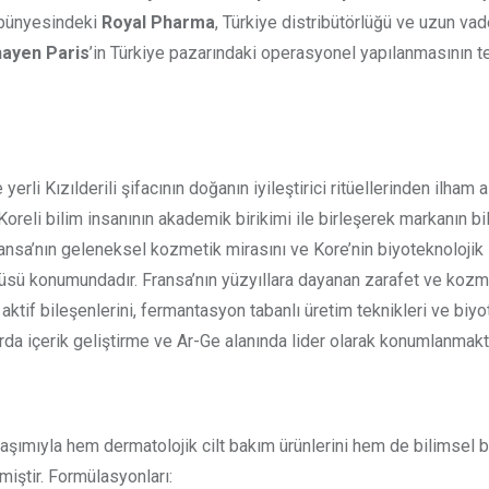
bünyesindeki
Royal Pharma
, Türkiye distribütörlüğü ve uzun vad
ayen Paris
’in Türkiye pazarındaki operasyonel yapılanmasının t
 yerli Kızılderili şifacının doğanın iyileştirici ritüellerinden ilham a
Koreli bilim insanının akademik birikimi ile birleşerek markanın bi
ansa’nın geleneksel kozmetik mirasını ve Kore’nin biyoteknolojik
ncüsü konumundadır. Fransa’nın yüzyıllara dayanan zarafet ve kozm
 aktif bileşenlerini, fermantasyon tabanlı üretim teknikleri ve biyo
arda içerik geliştirme ve Ar-Ge alanında lider olarak konumlanmakt
laşımıyla hem dermatolojik cilt bakım ürünlerini hem de bilimsel 
rmiştir. Formülasyonları: