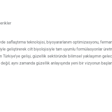
erikler
yde saflaştırma teknolojisi, biyoyararlanım optimizasyonu, ferma
riyle geliştirerek cilt biyolojisiyle tam uyumlu formülasyonlar üret
in Türkiye’ye gelişi, güzellik sektöründe bilimsel yaklaşımın gele
ğı değil; aynı zamanda güzellik anlayışında yeni bir vizyonun başlan