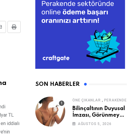
Share
Print
via
Email
ma
SON HABERLER
,
ÖNE ÇIKANLAR
PERAKENDE
ndi
Bilinçaltının Duyusal
lyar TL
İmzası, Görünmeyen
Güç
en iddialı
AĞUSTOS 5, 2026
ye’nin