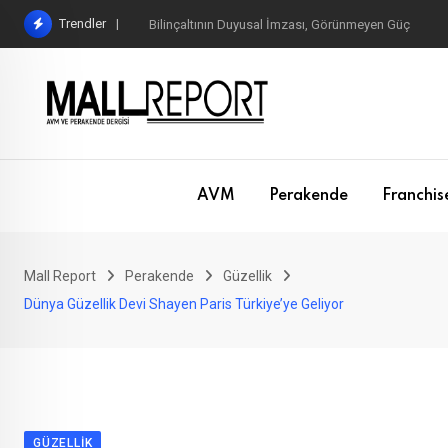
Skip
Trendler
Bilinçaltının Duyusal İmzası, Görünmeyen Güç
to
content
AVM
Perakende
Franchis
Mall Report
Perakende
Güzellik
Dünya Güzellik Devi Shayen Paris Türkiye’ye Geliyor
GÜZELLIK