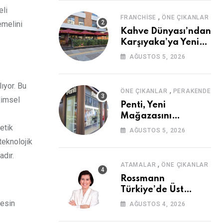
eli
,
FRANCHISE
ÖNE ÇIKANLAR
emelini
Kahve Dünyası’ndan
Karşıyaka’ya Yeni
Mağaza
AĞUSTOS 5, 2026
lıyor. Bu
,
ÖNE ÇIKANLAR
PERAKENDE
limsel
Penti, Yeni
Mağazasını
Galataport’ta
etik
AĞUSTOS 5, 2026
Açıyor
teknolojik
adır.
,
ATAMALAR
ÖNE ÇIKANLAR
Rossmann
Türkiye’de Üst
Düzey Atama
besin
AĞUSTOS 4, 2026