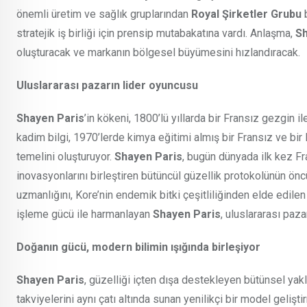
önemli üretim ve sağlık gruplarından
Royal Şirketler Grubu
stratejik iş birliği için prensip mutabakatına vardı. Anlaşma,
Sh
oluşturacak ve markanın bölgesel büyümesini hızlandıracak.
Uluslararası pazarın lider oyuncusu
Shayen Paris
’in kökeni, 1800’lü yıllarda bir Fransız gezgin ile
kadim bilgi, 1970’lerde kimya eğitimi almış bir Fransız ve bir 
temelini oluşturuyor.
Shayen Paris
, bugün dünyada ilk kez Fr
inovasyonlarını birleştiren bütüncül güzellik protokolünün ö
uzmanlığını, Kore’nin endemik bitki çeşitliliğinden elde edilen
işleme gücü ile harmanlayan
Shayen Paris
, uluslararası paz
Doğanın gücü, modern bilimin ışığında birleşiyor
Shayen Paris
, güzelliği içten dışa destekleyen bütünsel yak
takviyelerini aynı çatı altında sunan yenilikçi bir model gelişti