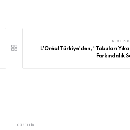
NEXT PO
L’Oréal Türkiye’den, “Tabuları Yıka
Farkındalık Se
GÜZELLIK