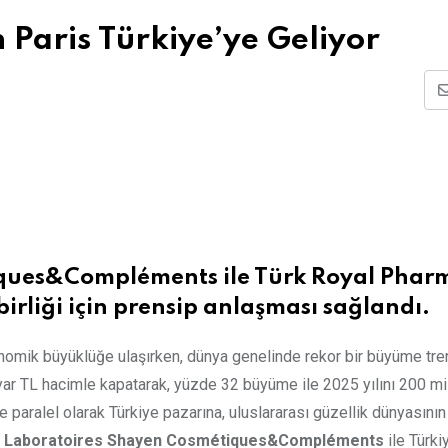
 Paris Türkiye’ye Geliyor
iques&Compléments ile Türk Royal Phar
 birliği için prensip anlaşması sağlandı.
onomik büyüklüğe ulaşırken, dünya genelinde rekor bir büyüme tre
lyar TL hacimle kapatarak, yüzde 32 büyüme ile 2025 yılını 200 mi
paralel olarak Türkiye pazarına, uluslararası güzellik dünyasının 
i
Laboratoires Shayen Cosmétiques&Compléments
ile Türki