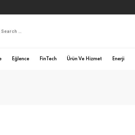
e
Eğlence
FinTech
Ürün Ve Hizmet
Enerji