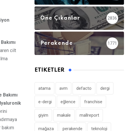
Öne Çıkanlar
2836
siyon
 Bakımı
Perakende
1771
aren cilt
alma
ETIKETLER
atama
avm
defacto
dergi
e Bakımı
e-dergi
eğlence
franchise
yaluronik
rini
giyim
makale
mallreport
andırmaya
ir bakım
mağaza
perakende
teknoloji