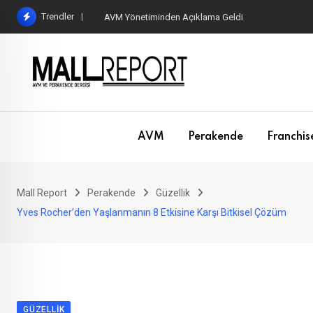
Skip
Trendler
AVM Yönetiminden Açıklama Geldi
to
content
AVM
Perakende
Franchis
Mall Report
Perakende
Güzellik
Yves Rocher’den Yaşlanmanın 8 Etkisine Karşı Bitkisel Çözüm
GÜZELLIK