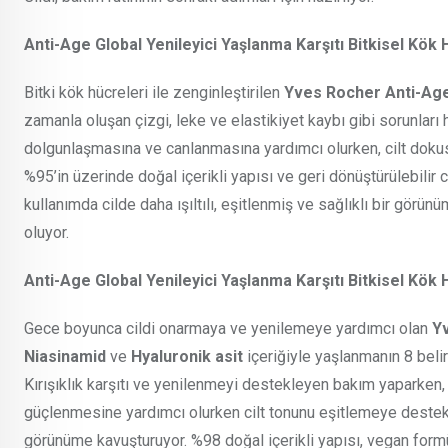
Anti-Age Global Yenileyici Yaşlanma Karşıtı Bitkisel K
Bitki kök hücreleri ile zenginleştirilen
Yves Rocher Anti-Ag
zamanla oluşan çizgi, leke ve elastikiyet kaybı gibi sorunları 
dolgunlaşmasına ve canlanmasına yardımcı olurken, cilt dokus
%95’in üzerinde doğal içerikli yapısı ve geri dönüştürülebilir
kullanımda cilde daha ışıltılı, eşitlenmiş ve sağlıklı bir görü
oluyor.
Anti-Age Global Yenileyici Yaşlanma Karşıtı Bitkisel Kö
Gece boyunca cildi onarmaya ve yenilemeye yardımcı olan
Y
Niasinamid
ve
Hyaluronik
asit
içeriğiyle yaşlanmanın 8 belir
Kırışıklık karşıtı ve yenilenmeyi destekleyen bakım yaparken, ayd
güçlenmesine yardımcı olurken cilt tonunu eşitlemeye destek o
görünüme kavuşturuyor. %98 doğal içerikli yapısı, vegan formü