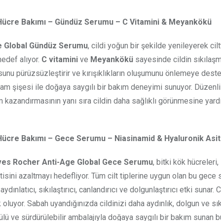
ök Hücre Bakımı – Gündüz Serumu – C Vitamini & Meyankökü
e Global Gündüz Serumu
, cildi yoğun bir şekilde yenileyerek cil
hedef alıyor.
C vitamini
ve
Meyankökü
sayesinde cildin sıkılaşm
unu pürüzsüzleştirir ve kırışıklıkların oluşumunu önlemeye deste
 cam şişesi ile doğaya saygılı bir bakım deneyimi sunuyor. Düzenli
nüm kazandırmasının yanı sıra cildin daha sağlıklı görünmesine yar
k Hücre Bakımı – Gece Serumu – Niasinamid & Hyaluronik Asit
ves Rocher Anti-Age Global Gece Serumu
, bitki kök hücreleri,
tisini azaltmayı hedefliyor. Tüm cilt tiplerine uygun olan bu gece
ınlatıcı, sıkılaştırıcı, canlandırıcı ve dolgunlaştırıcı etki sunar. C
luyor. Sabah uyandığınızda cildinizi daha aydınlık, dolgun ve sık
lü ve sürdürülebilir ambalajıyla doğaya saygılı bir bakım sunan 