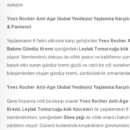
sunuyor.
Yves Rocher Anti-Age Global
Yenileyici Yaşlanma Karşıt
& Pantenol
Yaşlanmanın 8 farklı etkisine karşı geliştirilen
Yves Rocher An
Bakımı Gündüz Kremi
içeriğindeki
Leylak Tomurcuğu kök 
oluyor. Nemlendirici dokusu ile ciltte ipeksi ve kadifemsi yumu
karşıtı etki sunan gündüz kremi güçlü ve canlı bir cilt sunar
bileşenlerden oluşan gündüz kremi, sürdürülebilir ormanlardan
Yves Rocher Anti-Age Global Yenileyici Yaşlanma Karşıtı
Gece boyunca cildi besleyip onaran
Yves Rocher Anti-Age G
Kremi
,
Leylak Tomurcuğu kök hücreleri
ile yaşlanmanın 8 
nemlendirirken, içeriğindeki
Shea
yağı
ile cilde onarıcı bakı
yardımcı oluyor. Düzenli kullanımda kırışıklıkların görünümünü az