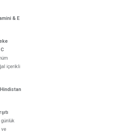
amini & E
Leke
i
C
ünüm
l içerikli
 Hindistan
şıtı
 günlük
i ve