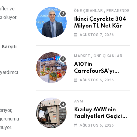
ifler ve
,
ÖNE ÇIKANLAR
PERAKENDE
ı oluyor.
İkinci Çeyrekte 304
Milyon TL Net Kâr
AĞUSTOS 7, 2026
 Karşıtı
,
MARKET
ÖNE ÇIKANLAR
A101’in
CarrefourSA’yı
 yardımcı
Devralmasına Şartlı
AĞUSTOS 6, 2026
Onay
AVM
Kızılay AVM’nin
ırıyor,
Faaliyetleri Geçici
n görünümü
Olarak Durduruldu
AĞUSTOS 6, 2026
unuyor.