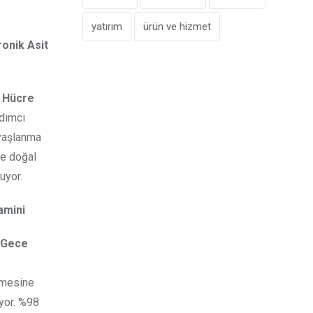
yatırım
ürün ve hizmet
ronik Asit
k Hücre
rdımcı
 yaşlanma
de doğal
uyor.
amini
ı Gece
nmesine
ıyor. %98