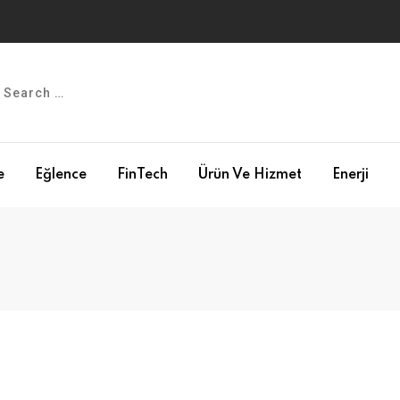
e
Eğlence
FinTech
Ürün Ve Hizmet
Enerji