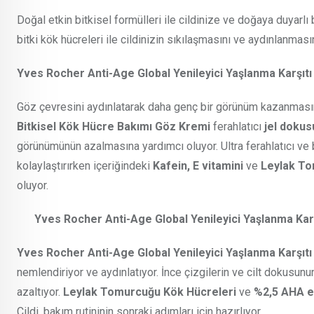
Doğal etkin bitkisel formülleri ile cildinize ve doğaya duyar
bitki kök hücreleri ile cildinizin sıkılaşmasını ve aydınlanmas
Yves Rocher Anti-Age Global Yenileyici Yaşlanma Karşıtı
Göz çevresini aydınlatarak daha genç bir görünüm kazanmas
Bitkisel Kök Hücre Bakımı Göz Kremi
ferahlatıcı
jel dokus
görünümünün azalmasına yardımcı oluyor. Ultra ferahlatıcı ve
kolaylaştırırken içeriğindeki
Kafein, E vitamini
ve
Leylak T
oluyor.
Yves Rocher Anti-Age Global Yenileyici Yaşlanma Kar
Yves Rocher Anti-Age Global Yenileyici Yaşlanma Karşıt
nemlendiriyor ve aydınlatıyor. İnce çizgilerin ve cilt dokusu
azaltıyor.
Leylak Tomurcuğu Kök Hücreleri
ve
%2,5 AHA et
Cildi, bakım rutininin sonraki adımları için hazırlıyor.