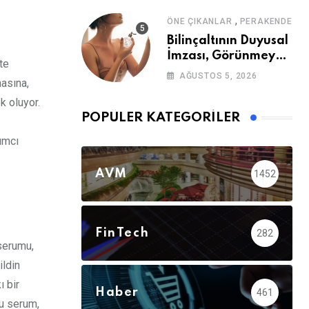
,
ÖNE ÇIKANLAR
PERAKENDE
Bilinçaltının Duyusal
İmzası, Görünmeyen
tte
Güç
AĞUSTOS 5, 2026
asına,
k oluyor.
POPÜLER KATEGORILER
dımcı
AVM
1452
FinTech
282
 serumu,
ildin
ı bir
Haber
461
bu serum,