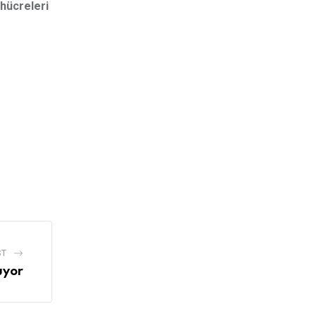
hücreleri
ST
uyor