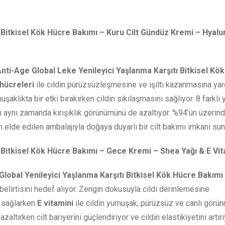
ı Bitkisel Kök Hücre Bakımı
– Kuru Cilt Gündüz Kremi –
Hyalu
ti-Age Global Leke Yenileyici Yaşlanma Karşıtı Bitkisel Kö
hücreleri
ile cildin pürüzsüzleşmesine ve ışıltı kazanmasına ya
şaklıkta bir etki bırakırken cildin sıkılaşmasını sağlıyor. 8 farklı
ken aynı zamanda kırışıklık görünümünü de azaltıyor. %94’ün üzerin
 elde edilen ambalajıyla doğaya duyarlı bir cilt bakımı imkanı sun
 Bitkisel Kök Hücre Bakımı – Gece Kremi – Shea Yağı & E Vit
lobal Yenileyici Yaşlanma Karşıtı Bitkisel Kök Hücre Bakım
belirtisini hedef alıyor. Zengin dokusuyla cildi derinlemesine
m sağlarken
E
vitamini
ile cildin yumuşak, pürüzsüz ve canlı görü
altırken cilt bariyerini güçlendiriyor ve cildin elastikiyetini artır