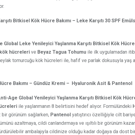
or.
rşıtı Bitkisel Kök Hücre Bakımı –
Leke Karşıtı 30 SPF Emül
Global Leke Yenileyici Yaşlanma Karşıtı Bitkisel Kök Hücre
kök hücreleri
ve
Beyaz Tagua Tohumu
ile ilk uygulamadan itib
leylak tomurcuğu kök hücreleri ile, hafif ve parlak dokusuyla yaş 
k Hücre Bakımı – Gündüz Kremi – Hyaluronik Asit & Pantenol
ti-Age Global Yenileyici Yaşlanma Karşıtı Bitkisel Kök Hücr
ücreleri
ile yaşlanmanın 8 belirtisini hedef alıyor. Formülündeki
H
z bir görünüm sağlarken,
Pantenol
yatıştırıcı özelliğiyle cilt bariye
ünümünü azaltmaya, cildi canlandırmaya ve ışıltılı bir görünüm kaz
ürdürülebilir ambalajıyla cildinize olduğu kadar doğaya da dost b