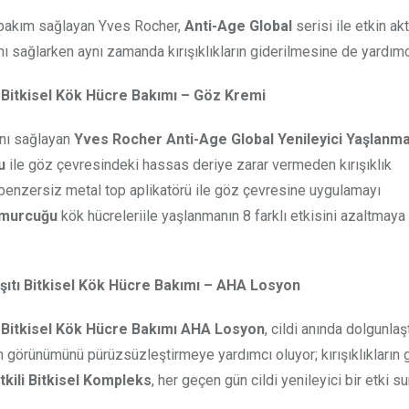
lı bakım sağlayan Yves Rocher,
Anti-Age Global
serisi ile etkin akt
ını sağlarken aynı zamanda kırışıklıkların giderilmesine de yardımc
 Bitkisel Kök Hücre Bakımı – Göz Kremi
ını sağlayan
Yves Rocher Anti-Age Global Yenileyici Yaşlanma
u
ile göz çevresindeki hassas deriye zarar vermeden kırışıklık
 benzersiz metal top aplikatörü ile göz çevresine uygulamayı
omurcuğu
kök hücreleriile yaşlanmanın 8 farklı etkisini azaltmaya
şıtı Bitkisel Kök Hücre Bakımı – AHA Losyon
ı Bitkisel Kök Hücre Bakımı AHA Losyon
, cildi anında dolgunlaşt
nun görünümünü pürüzsüzleştirmeye yardımcı oluyor; kırışıklıkları
kili Bitkisel Kompleks
, her geçen gün cildi yenileyici bir etki s