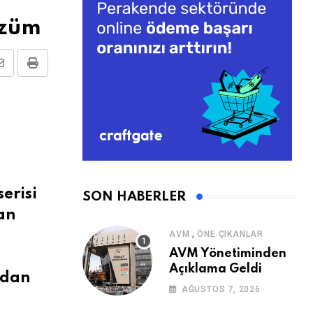
özüm
Share
Print
via
Email
erisi
SON HABERLER
lan
,
AVM
ÖNE ÇIKANLAR
AVM Yönetiminden
Açıklama Geldi
oldan
AĞUSTOS 7, 2026