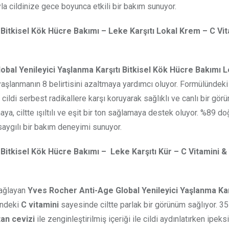
yla cildinize gece boyunca etkili bir bakım sunuyor.
Bitkisel Kök Hücre Bakımı – Leke Karşıtı Lokal Krem – C Vit
bal Yenileyici Yaşlanma Karşıtı Bitkisel Kök Hücre Bakımı 
yaşlanmanın 8 belirtisini azaltmaya yardımcı oluyor. Formülündek
cildi serbest radikallere karşı koruyarak sağlıklı ve canlı bir gör
, ciltte ışıltılı ve eşit bir ton sağlamaya destek oluyor. %89 doğa
saygılı bir bakım deneyimi sunuyor.
Bitkisel Kök Hücre Bakımı – Leke Karşıtı Kür – C Vitamini &
sağlayan
Yves Rocher Anti-Age Global Yenileyici Yaşlanma Kar
indeki
C vitamini
sayesinde ciltte parlak bir görünüm sağlıyor. 35
tan cevizi
ile zenginleştirilmiş içeriği ile cildi aydınlatırken ipeks