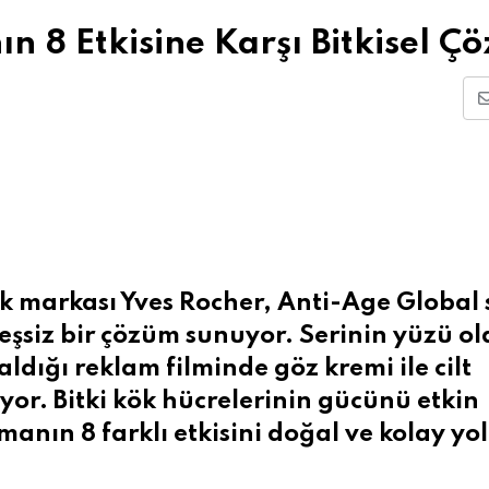
n 8 Etkisine Karşı Bitkisel Ç
k markası Yves Rocher, Anti-Age Global s
ı eşsiz bir çözüm sunuyor. Serinin yüzü o
ldığı reklam filminde göz kremi ile cilt
yor. Bitki kök hücrelerinin gücünü etkin
nmanın 8 farklı etkisini doğal ve kolay y