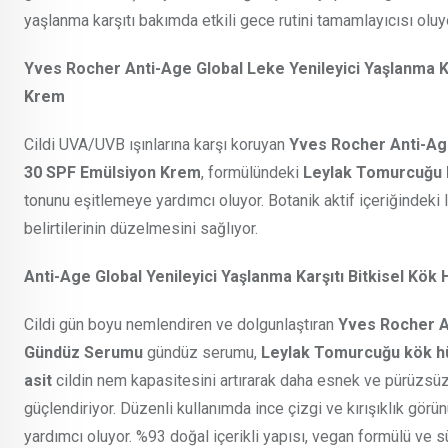
yaşlanma karşıtı bakımda etkili gece rutini tamamlayıcısı oluy
Yves Rocher Anti-Age Global Leke Yenileyici Yaşlanma Ka
Krem
Cildi UVA/UVB ışınlarına karşı koruyan
Yves Rocher Anti-Age 
30 SPF Emülsiyon Krem
, formülündeki
Leylak Tomurcuğu 
tonunu eşitlemeye yardımcı oluyor. Botanik aktif içeriğindeki 
belirtilerinin düzelmesini sağlıyor.
Anti-Age Global Yenileyici Yaşlanma Karşıtı Bitkisel Kö
Cildi gün boyu nemlendiren ve dolgunlaştıran
Yves Rocher An
Gündüz Serumu
gündüz serumu,
Leylak Tomurcuğu kök h
asit
cildin nem kapasitesini artırarak daha esnek ve pürüzsü
güçlendiriyor. Düzenli kullanımda ince çizgi ve kırışıklık gör
yardımcı oluyor. %93 doğal içerikli yapısı, vegan formülü ve s