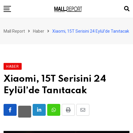
Skip
to
content
AVM
Mall Report
Haber
Xiaomi, 15T Serisini 24 Eylül’de Tanıtacak
Perakende
Franchise
Eğlence
HABER
FinTech
Xiaomi, 15T Serisini 24
Ürün ve Hizmet
Eylül’de Tanıtacak
Enerji
Haber
Gündem
LinkedIn
Whatsapp
Print
Share
via
Atamalar
Email