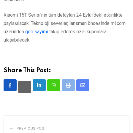
Xiaomi 15T Serisi’nin tüm detayları 24 Eylül’deki etkinlikte
paylaşılacak. Teknoloji severler, lansman öncesinde mi.com
üzerinden
geri sayımı
takip ederek özel kuponlara
ulaşabilecek.
Share This Post:
LinkedIn
Whatsapp
Print
Share
via
Email
PREVIOUS POST