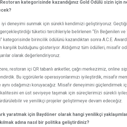
Restoran kategorisinde kazandığınız Gold Ödülü sizin için n
recek?
 iyi deneyimi sunmak için sürekli kendimizi geliştiriyoruz. Geçtiğ
gerçekleştirdiği tüketici tercihleriyle belirlenen “En Beğenilen ve
 kategorisinde birincilik ödülünü kazandıktan sonra A.C.E. Award
karşılık bulduğunu gösteriyor. Aldığımız tüm ödülleri, misafir od
rılar olarak değerlendiriyoruz.
re, restoran içi QR tabanlı anketler, çağrı merkezimiz, online sip
ndirdik. Bu içgörülerle operasyonlarımızı iyileştirdik, misafir me
 de aynı odağımızı koruyacağız. Misafir deneyimini güçlendirmek iç
kalitesini en üst seviyeye taşımak için süreçlerimizi sürekli iyileş
ürdürülebilir ve yenilikçi projeler geliştirmeye devam edeceğiz.
 yaratmak için Baydöner olarak hangi yenilikçi yaklaşımlar
mak adına nasıl bir politika geliştirdiniz?