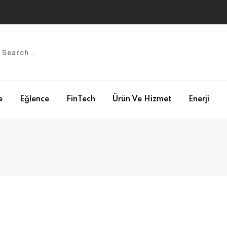
e
Eğlence
FinTech
Ürün Ve Hizmet
Enerji