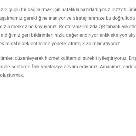
le güçlü bir bağ kurmak için ustalıkla hazırladığımız lezzetli ürü
şatmamız gerektiğine inanıyor ve stratejilerimize bu doğrultuda
rımızın merkezine koyuyoruz. Restoranlarımızda QR tabanlı anketler
dığımız geri bildirimleri hızla değerlendiriyor, anlık aksiyon alıy
k misafir beklentilerine yönelik stratejik adımlar atıyoruz.
timleri düzenleyerek hizmet kalitemizi sürekli iyileştiriyoruz. Erişil
imizle sektörde fark yaratmaya devam ediyoruz. Amacımız, sade
 oluşturmak.