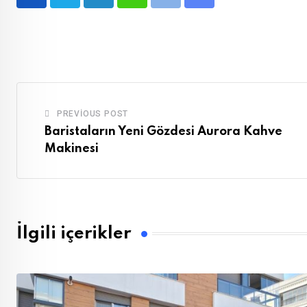
LinkedIn
Whatsapp
Print
Share
via
Email
PREVIOUS POST
Baristaların Yeni Gözdesi Aurora Kahve
Makinesi
İlgili içerikler