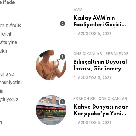
e ifade
AVM
Kızılay AVM’nin
Faaliyetleri Geçici
imiz Aralık
Olarak Durduruldu
 Tercih
AĞUSTOS 6, 2026
s’ta yine
aklı
,
ÖNE ÇIKANLAR
PERAKENDE
Bilinçaltının Duyusal
İmzası, Görünmeyen
ariş ve
Güç
AĞUSTOS 5, 2026
mnuniyetini
in
,
tiriyoruz.
FRANCHISE
ÖNE ÇIKANLAR
Kahve Dünyası’ndan
Karşıyaka’ya Yeni
Mağaza
ı
AĞUSTOS 5, 2026