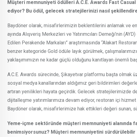
Müşteri memnuniyeti ödülleri A.C.E. Awards Fast Casual 
ediyor? Bu ödül, gelecek stratejilerinizi nasıl şekillendi
Baydöner olarak, misafirlerimizin beklentilerini anlamak ve en
ayında Alışveriş Merkezleri ve Yatırımcıları Derneği’nin (AYD) 
Edilen Perakende Markaları” araştırmasında “Alakart Restoran”
benzer kategoride Gold ödüle layık görülmek, çalışmalarımızın 
yaklaşımımızın ne kadar güçlü olduğunu kanıtlayan önemli başa
A.C.E. Awards sürecinde, Şikayetvar platformu başta olmak üze
sosyal medya kanallarından aldığımız geri bildirimleri değerle
artıran yenilikleri hayata geçirdik. Gelecek stratejilerimizde
dijitalleşme yatırımlarımıza devam ediyor, restoran içi hizmet 
Baydöner olarak, misafirlerimize hak ettikleri değeri sunan, s
Yeme-içme sektöründe müşteri memnuniyeti alanında fark
benimsiyorsunuz? Müşteri memnuniyetini sürdürülebilir kıl