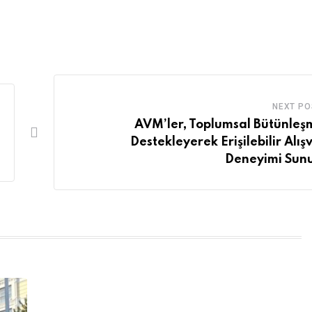
NEXT PO
AVM’ler, Toplumsal Bütünleş
Destekleyerek Erişilebilir Alış
Deneyimi Sun