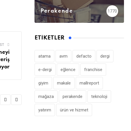
Perakende
1770
ETIKETLER
ST
meyi
atama
avm
defacto
dergi
veriş
uyor
e-dergi
eğlence
franchise
giyim
makale
mallreport
mağaza
perakende
teknoloji
yatırım
ürün ve hizmet