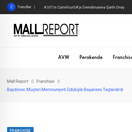
Skip
Trendler
A101’in CarrefourSA’yı Devralmasına Şartlı Onay
to
content
AVM
Perakende
Franchis
Mall Report
Franchise
Baydöner, Müşteri Memnuniyeti Ödülüyle Başarısını Taçlandırdı
FRANCHISE