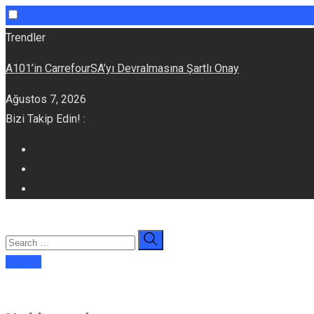
Skip
Trendler
to
A101’in CarrefourSA’yı Devralmasına Şartlı Onay
content
Ağustos 7, 2026
Bizi Takip Edin! :
E-dergi