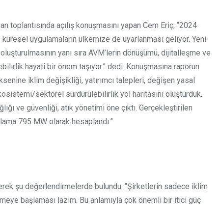
nsman toplantısında açılış konuşmasını yapan Cem Eriç; “2024
z küresel uygulamaların ülkemize de uyarlanması geliyor. Yeni
 oluşturulmasının yanı sıra AVM’lerin dönüşümü, dijitalleşme ve
ilirlik hayati bir önem taşıyor.” dedi. Konuşmasına raporun
senine iklim değişikliği, yatırımcı talepleri, değişen yasal
sistemi/sektörel sürdürülebilirlik yol haritasını oluşturduk.
ığı ve güvenliği, atık yönetimi öne çıktı. Gerçekleştirilen
rtalama 795 MW olarak hesaplandı.”
ederek şu değerlendirmelerde bulundu: “Şirketlerin sadece iklim
nmeye başlaması lazım. Bu anlamıyla çok önemli bir itici güç