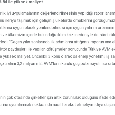
 %84 ile yüksek maliyet
lirlik iyi uygulamalarının değerlendirilmesinin yapıldığı rapor la
nü ileriye taşımak için gelişmiş ülkelerde örneklerini gördüğümü
tlarına uygun olarak yenilenebilmesi için uygun yatırım ortamının
ve ülkemizin içinde bulunduğu iklim krizi nedeniyle de sürdürüleb
di: “Geçen yılın sonlarında ilk adımlarını attığımız raporun ana ek
Sektör paydaşları ile yapılan görüşmeler sonucunda Türkiye AVM eko
yüksek maliyet. Öncelikli 3 konu olarak da enerji yönetimi, iş sağl
 çatı alanı 3,2 milyon m2, AVM’lerin kurulu güç potansiyeli ise o
şının çok ötesinde şirketler için artık zorunluluk olduğunu ifade 
tkilerine uyumlanmak noktasında nasıl hareket etmeliyim diye düşü