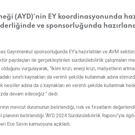
erneği (AYD)’nin EY koordinasyonunda hazı
önderliğinde ve sponsorluğunda hazırlan
sas Gayrimenkul sponsorluğunda EY’a hazırlatılan ve AVM sektöründ
ör paydaşları ile gerçekleştirilen sürdürülebilirlik çalışmaları me
 olduğunu vurgulayarak, “İklim krizi, enerji krizi, maliyetlerin a
yadaki sınırlı kaynakları da verimli şekilde kullanmak adına eli
ek nesiller adına da o kaynakları en verimli şekilde kullanmak h
mızda devam edeceğiz.” dedi.
ının mevcut durumunun belirlendiği, risk ve fırsatların değerlendi
 planının belirlendiği “AYD 2024 Sürdürülebilirlik Raporu”yla ilgi
ideri Ece Sevin kamuoyuna açıkladı.