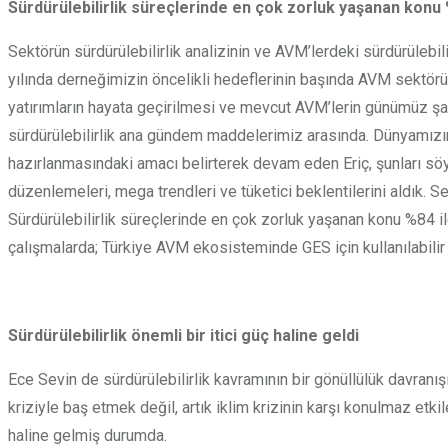
Sürdürülebilirlik süreçlerinde en çok zorluk yaşanan konu
Sektörün sürdürülebilirlik analizinin ve AVM’lerdeki sürdürülebi
yılında derneğimizin öncelikli hedeflerinin başında AVM sektörü
yatırımların hayata geçirilmesi ve mevcut AVM’lerin günümüz şar
sürdürülebilirlik ana gündem maddelerimiz arasında. Dünyamızın 
hazırlanmasındaki amacı belirterek devam eden Eriç, şunları söyle
düzenlemeleri, mega trendleri ve tüketici beklentilerini aldık. 
Sürdürülebilirlik süreçlerinde en çok zorluk yaşanan konu %84 ile 
çalışmalarda; Türkiye AVM ekosisteminde GES için kullanılabilir
Sürdürülebilirlik önemli bir itici güç haline geldi
Ece Sevin de sürdürülebilirlik kavramının bir gönüllülük davranı
kriziyle baş etmek değil, artık iklim krizinin karşı konulmaz e
haline gelmiş durumda.