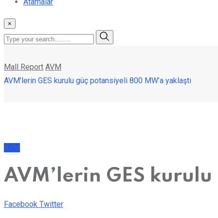
Atamalar
×
Mall Report
AVM
AVM’lerin GES kurulu güç potansiyeli 800 MW’a yaklaştı
AVM
AVM’lerin GES kurulu 
LinkedIn
Whatsapp
Print
Share
Facebook
Twitter
via