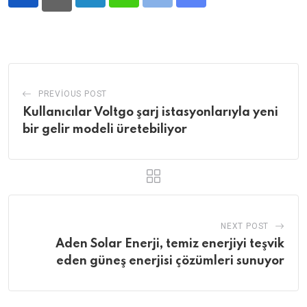
LinkedIn
Whatsapp
Print
Share
via
Email
PREVIOUS POST
Kullanıcılar Voltgo şarj istasyonlarıyla yeni
bir gelir modeli üretebiliyor
NEXT POST
Aden Solar Enerji, temiz enerjiyi teşvik
eden güneş enerjisi çözümleri sunuyor