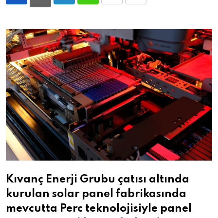
LinkedIn
Whatsapp
Print
Share
via
Email
Kıvanç Enerji Grubu çatısı altında
kurulan solar panel fabrikasında
mevcutta Perc teknolojisiyle panel