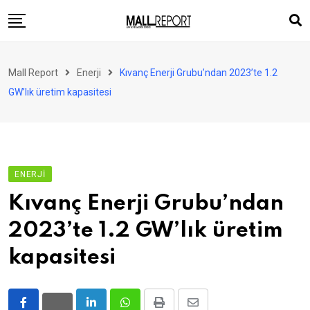
Skip
to
content
AVM
Mall Report
Enerji
Kıvanç Enerji Grubu’ndan 2023’te 1.2
Perakende
GW’lık üretim kapasitesi
Franchise
Eğlence
FinTech
ENERJI
Ürün ve Hizmet
Kıvanç Enerji Grubu’ndan
Enerji
2023’te 1.2 GW’lık üretim
Haber
kapasitesi
Gündem
Atamalar