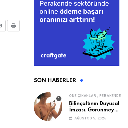
Share
Print
via
Email
SON HABERLER
,
ÖNE ÇIKANLAR
PERAKENDE
Bilinçaltının Duyusal
İmzası, Görünmeyen
Güç
AĞUSTOS 5, 2026