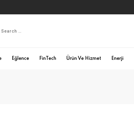
e
Eğlence
FinTech
Ürün Ve Hizmet
Enerji