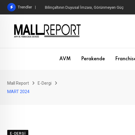
Skip
Trendler
Bilinçaltının Duyusal İmzası, Görünmeyen Güç
to
content
AVM
Perakende
Franchis
Mall Report
E-Dergi
MART 2024
E-DERGI