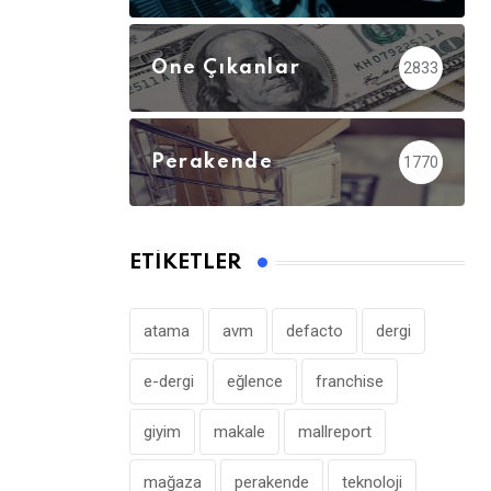
Öne Çıkanlar
2833
Perakende
1770
ETIKETLER
atama
avm
defacto
dergi
e-dergi
eğlence
franchise
giyim
makale
mallreport
mağaza
perakende
teknoloji