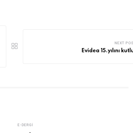
NEXT PO
Evidea 15.yılını kutl
E-DERGI