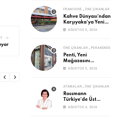
,
FRANCHISE
ÖNE ÇIKANLAR
Kahve Dünyası’ndan
Karşıyaka’ya Yeni
Mağaza
AĞUSTOS 5, 2026
ST
uyor
,
ÖNE ÇIKANLAR
PERAKENDE
Penti, Yeni
Mağazasını
Galataport’ta
AĞUSTOS 5, 2026
Açıyor
,
ATAMALAR
ÖNE ÇIKANLAR
Rossmann
Türkiye’de Üst
Düzey Atama
AĞUSTOS 4, 2026
E-DERGI