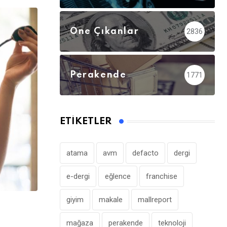
Öne Çıkanlar
2836
Perakende
1771
ETIKETLER
atama
avm
defacto
dergi
e-dergi
eğlence
franchise
giyim
makale
mallreport
,
ÖNE ÇIKANLAR
PERAKENDE
mağaza
perakende
teknoloji