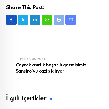
Share This Post:
LinkedIn
Whatsapp
Print
Share
via
Email
PREVIOUS POST
Çeyrek asırlık başarılı geçmişimiz,
Sansiro’yu cazip kılıyor
İlgili içerikler