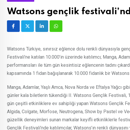
Watsons gençlik festivali’n
LinkedIn
Whatsapp
Watsons Türkiye, sınırsız eğlence dolu renkli dünyasıyla genç
Festivali’ne katılan 10.000’in üzerinde katılımcı; Manga, Adam
performansları ile tüm gün kesintisiz eğlencenin tadını çıkardı
kapsamında 1 fidan bağışlanarak 10.000 fidanlık bir Watsons
Manga, Adamlar, Yaşlı Amca, Nova Norda ve Eftalya Yağcı gibi 
günler kala biletlerin tükendiği II. Watsons Gençlik Festivali,
gün çeşitli etkinliklere ev sahipliği yapan Watsons Gençlik Fe
Algida, Colgate, Morfose, Neutrogena, Show by Pastel ve Veet g
güzellik deneyimleri sunan markalar keyifli etkinliklerle fest
Gençlik Festivali’nde katılımcılar, Watsons’ın renkli dünyasın