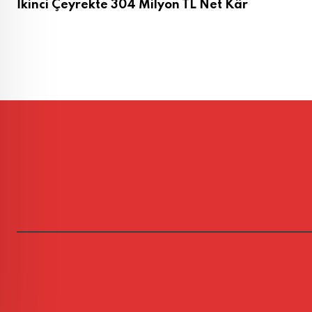
İkinci Çeyrekte 304 Milyon TL Net Kâr