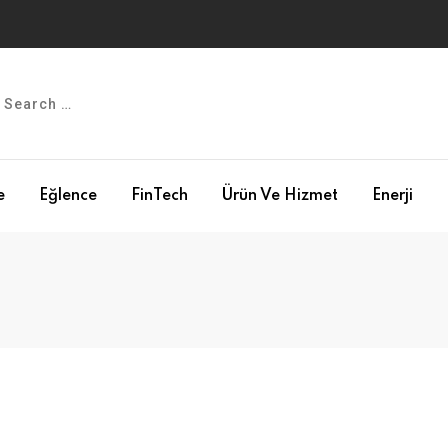
e
Eğlence
FinTech
Ürün Ve Hizmet
Enerji