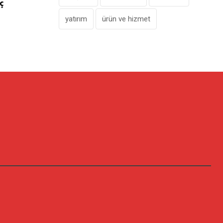
ç
Penti, Yeni Mağazasını Galataport’ta Aç
yatırım
ürün ve hizmet