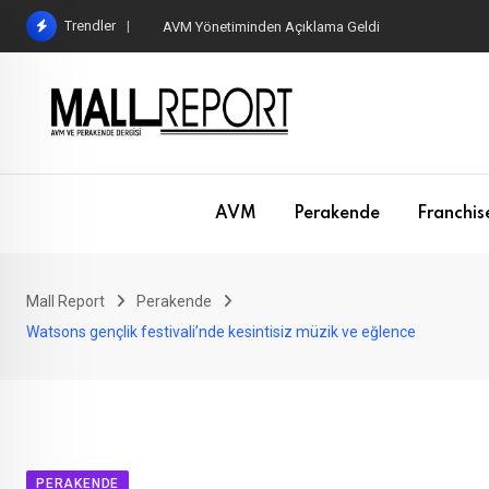
Skip
Trendler
AVM Yönetiminden Açıklama Geldi
to
content
AVM
Perakende
Franchis
Mall Report
Perakende
Watsons gençlik festivali’nde kesintisiz müzik ve eğlence
PERAKENDE