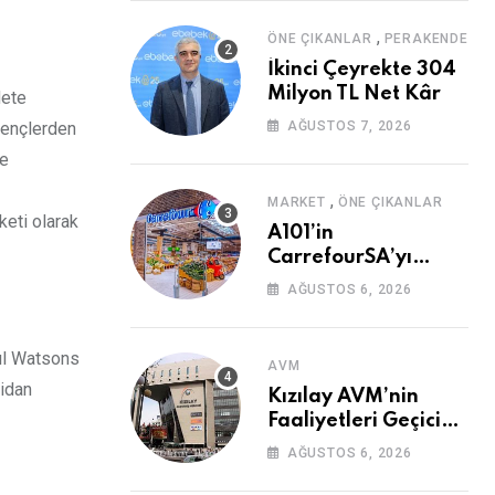
,
ÖNE ÇIKANLAR
PERAKENDE
İkinci Çeyrekte 304
Milyon TL Net Kâr
Mete
 gençlerden
AĞUSTOS 7, 2026
le
,
MARKET
ÖNE ÇIKANLAR
keti olarak
A101’in
CarrefourSA’yı
Devralmasına Şartlı
AĞUSTOS 6, 2026
Onay
yıl Watsons
AVM
fidan
Kızılay AVM’nin
Faaliyetleri Geçici
Olarak Durduruldu
AĞUSTOS 6, 2026