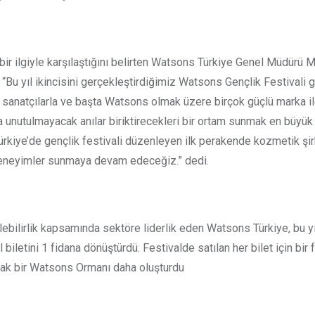
 bir ilgiyle karşılaştığını belirten Watsons Türkiye Genel Müdürü 
, “Bu yıl ikincisini gerçekleştirdiğimiz Watsons Gençlik Festivali
ri sanatçılarla ve başta Watsons olmak üzere birçok güçlü marka i
a unutulmayacak anılar biriktirecekleri bir ortam sunmak en büyük
rkiye’de gençlik festivali düzenleyen ilk perakende kozmetik şir
eneyimler sunmaya devam edeceğiz.” dedi.
ebilirlik kapsamında sektöre liderlik eden Watsons Türkiye, bu 
 biletini 1 fidana dönüştürdü. Festivalde satılan her bilet için bir 
arak bir Watsons Ormanı daha oluşturdu