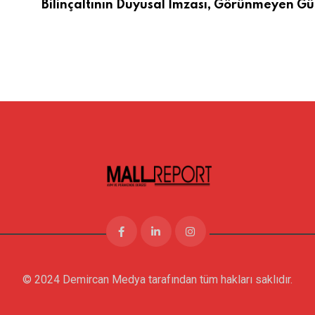
Bilinçaltının Duyusal İmzası, Görünmeyen Gü
© 2024 Demircan Medya tarafından tüm hakları saklıdır.