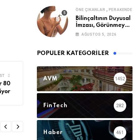
,
ÖNE ÇIKANLAR
PERAKENDE
Bilinçaltının Duyusal
İmzası, Görünmeyen
Güç
AĞUSTOS 5, 2026
POPÜLER KATEGORILER
ST
AVM
1452
r 80
iyor
FinTech
282
Haber
461