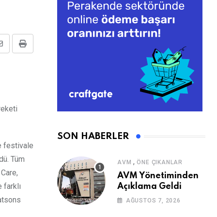
Share
Print
via
Email
reketi
SON HABERLER
e festivale
rdü. Tüm
,
AVM
ÖNE ÇIKANLAR
 Care,
AVM Yönetiminden
 farklı
Açıklama Geldi
Watsons
AĞUSTOS 7, 2026