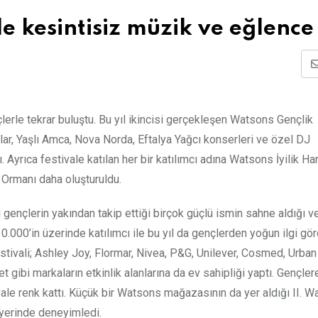
de kesintisiz müzik ve eğlence
lerle tekrar buluştu. Bu yıl ikincisi gerçekleşen Watsons Gençlik
lar, Yaşlı Amca, Nova Norda, Eftalya Yağcı konserleri ve özel DJ
. Ayrıca festivale katılan her bir katılımcı adına Watsons İyilik Ha
 Ormanı daha oluşturuldu.
gençlerin yakından takip ettiği birçok güçlü ismin sahne aldığı v
 10.000’in üzerinde katılımcı ile bu yıl da gençlerden yoğun ilgi gö
stivali; Ashley Joy, Flormar, Nivea, P&G, Unilever, Cosmed, Urban
ibi markaların etkinlik alanlarına da ev sahipliği yaptı. Gençlere
ivale renk kattı. Küçük bir Watsons mağazasının da yer aldığı II. 
ı yerinde deneyimledi.