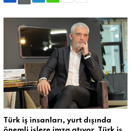
LinkedIn
Whatsapp
Print
Share
via
Email
Türk iş insanları, yurt dışında
önemli işlere imza atıyor. Türk iş