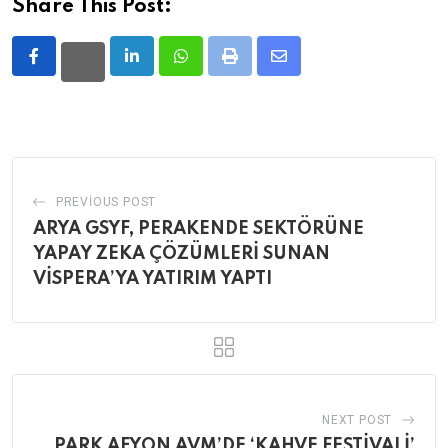
Share This Post:
LinkedIn
Whatsapp
Print
Share
via
Email
PREVIOUS POST
ARYA GSYF, PERAKENDE SEKTÖRÜNE
YAPAY ZEKA ÇÖZÜMLERİ SUNAN
VİSPERA’YA YATIRIM YAPTI
NEXT POST
PARK AFYON AVM’DE ‘KAHVE FESTİVALİ’