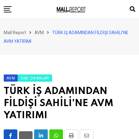
Skip
to
content
AVM
Mall Report
AVM
TÜRK İŞ ADAMINDAN FİLDİŞİ SAHİLİ’NE
Perakende
AVM YATIRIMI
Franchise
Eğlence
FinTech
AVM
ÖNE ÇIKANLAR
Ürün ve Hizmet
TÜRK İŞ ADAMINDAN
Enerji
FİLDİŞİ SAHİLİ’NE AVM
Haber
YATIRIMI
Gündem
Atamalar