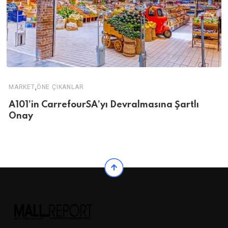
,
MARKET
ÖNE ÇIKANLAR
A101’in CarrefourSA’yı Devralmasına Şartlı
Onay