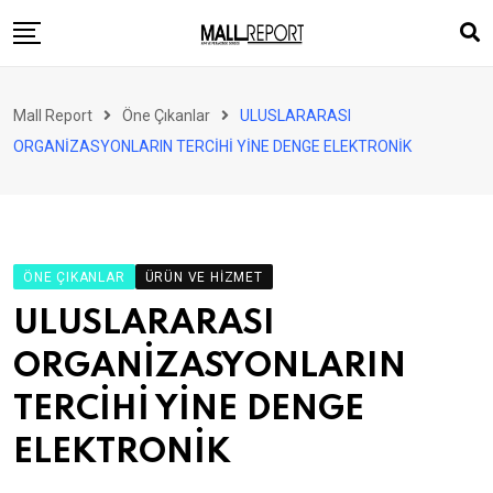
Skip
to
content
AVM
Mall Report
Öne Çıkanlar
ULUSLARARASI
Perakende
ORGANİZASYONLARIN TERCİHİ YİNE DENGE ELEKTRONİK
Franchise
Eğlence
FinTech
ÖNE ÇIKANLAR
ÜRÜN VE HIZMET
Ürün ve Hizmet
ULUSLARARASI
Enerji
ORGANİZASYONLARIN
Haber
TERCİHİ YİNE DENGE
Gündem
ELEKTRONİK
Atamalar