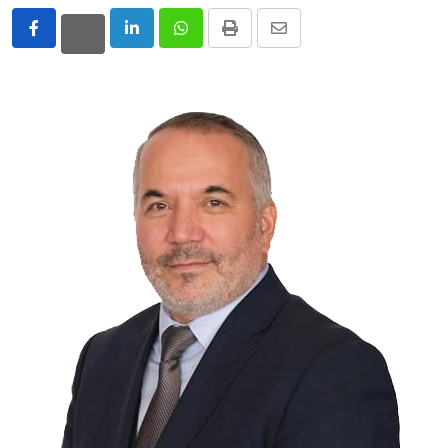
LinkedIn
Whatsapp
Print
Share
via
Email