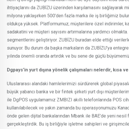
ihtiyaçlarını da ZUBİZU üzerinden karşılamasını sağlayarak m
milyona yaklaşırken 500’den fazla marka ile iş birliğimiz bulu
oldukça yüksek. Platformumuz; müşterilere özel indirimler, ka
sadakatini ve müşteri sayısını artırmalarına yardımcı olmakta.
segmentlerini geliştiriyor. ZUBİZU buradan elde ettiği verilerle
sunuyor. Bu durum da başka markaların da ZUBİZU’ya entegre ol
yılında önemli oranda artırdık ve bu sene de güçlü büyümemi
Dgpays’in yurt dışına yönelik çalışmaları nelerdir, kısa
Uluslararası alandaki hamlelerimizi sürdürerek global piyasal
büyük yabancı banka ve bir fintek şirketi yurt dışı müşterileri
ile DgPOS uygulamamız ZMBIZI akıllı telefonlarında POS cih
kullanılabilecek ve yakın zamanda bu operasyonumuzu Kanada v
önde gelen dijital bankalarından Mbank ile BAE’de yeni nesil 
gerçekleştirdik. Bu iş birliğiyle işletme sahipleri ve girişimc