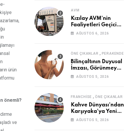
me-
AVM
kişiye
Kızılay AVM’nin
 pazarlama,
Faaliyetleri Geçici
uğu
Olarak Durduruldu
AĞUSTOS 6, 2026
in
ağlamayı
,
ansal
ÖNE ÇIKANLAR
PERAKENDE
un
Bilinçaltının Duyusal
İmzası, Görünmeyen
arın ürün
Güç
AĞUSTOS 5, 2026
latformu
,
FRANCHISE
ÖNE ÇIKANLAR
en önemli?
Kahve Dünyası’ndan
Karşıyaka’ya Yeni
endirme
Mağaza
AĞUSTOS 5, 2026
aşladı ve
al