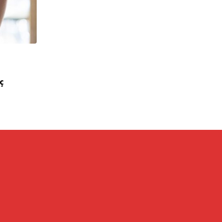
,
FRANCHISE
ÖNE ÇIKANLAR
ç
Kahve Dünyası’ndan Karşıyaka’ya Yeni