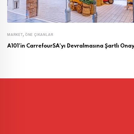
,
MARKET
ÖNE ÇIKANLAR
A101’in CarrefourSA’yı Devralmasına Şartlı Ona