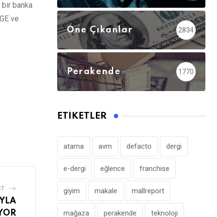
 bir banka
-GE ve
Öne Çıkanlar
2834
Perakende
1770
ETIKETLER
atama
avm
defacto
dergi
e-dergi
eğlence
franchise
ST
giyim
makale
mallreport
YLA
YOR
mağaza
perakende
teknoloji