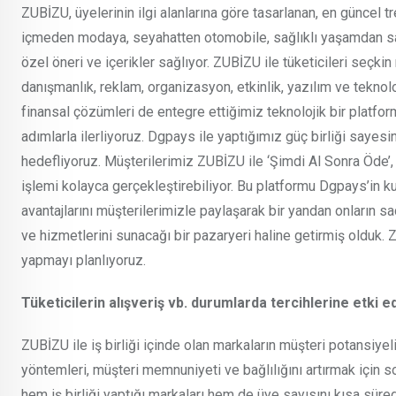
ZUBİZU, üyelerinin ilgi alanlarına göre tasarlanan, en güncel
içmeden modaya, seyahatten otomobile, sağlıklı yaşamdan san
özel öneri ve içerikler sağlıyor. ZUBİZU ile tüketicileri seçkin 
danışmanlık, reklam, organizasyon, etkinlik, yazılım ve tekno
finansal çözümleri de entegre ettiğimiz teknolojik bir platfor
adımlarla ilerliyoruz. Dgpays ile yaptığımız güç birliği sayes
hedefliyoruz. Müşterilerimiz ZUBİZU ile ‘Şimdi Al Sonra Öde’
işlemi kolayca gerçekleştirebiliyor. Bu platformu Dgpays’in 
avantajlarını müşterilerimizle paylaşarak bir yandan onların s
ve hizmetlerini sunacağı bir pazaryeri haline getirmiş olduk
yapmayı planlıyoruz.
Tüketicilerin alışveriş vb. durumlarda tercihlerine etki
ZUBİZU ile iş birliği içinde olan markaların müşteri potansiye
yöntemleri, müşteri memnuniyeti ve bağlılığını artırmak için 
hem iş birliği yaptığı markaları hem de üye sayısını kısa sürede