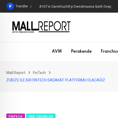
Skip
Trendler
A101’in CarrefourSA’yı Devralmasına Şartlı Onay
to
content
AVM
Perakende
Franchis
Mall Report
FinTech
ZUBİZU İLE BİR FINTECH SADAKAT PLATFORMU OLACAĞIZ
FINTECH
ÖNE ÇIKANLAR