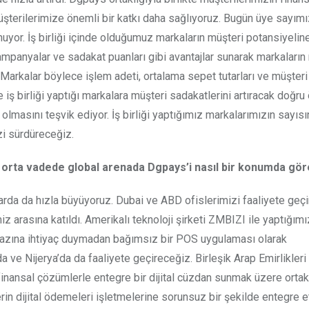
üşterilerimize önemli bir katkı daha sağlıyoruz. Bugün üye sayımı
nuyor. İş birliği içinde olduğumuz markaların müşteri potansiyelin
mpanyalar ve sadakat puanları gibi avantajlar sunarak markaların
 Markalar böylece işlem adeti, ortalama sepet tutarları ve müşteri
 iş birliği yaptığı markalara müşteri sadakatlerini artıracak doğru 
masını teşvik ediyor. İş birliği yaptığımız markalarımızın sayıs
zi sürdüreceğiz.
 ve orta vadede global arenada Dgpays’i nasıl bir konumda gö
arda da hızla büyüyoruz. Dubai ve ABD ofislerimizi faaliyete geçi
miz arasına katıldı. Amerikalı teknoloji şirketi ZMBIZI ile yaptığı
azına ihtiyaç duymadan bağımsız bir POS uygulaması olarak
e Nijerya’da da faaliyete geçireceğiz. Birleşik Arap Emirlikleri 
finansal çözümlerle entegre bir dijital cüzdan sunmak üzere ortak
ilerin dijital ödemeleri işletmelerine sorunsuz bir şekilde entegre 