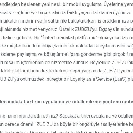
 trendlerden beslenen yeni nesil bir mobil uygulama. Üyelerine ye
at ve eğlenceye birçok alanda farklı yaşam tarzlarına uygun ve 
markaların indirim ve fırsatları ile buluştururken; iş ortaklarımıza
loji alanında hizmet veriyoruz. Üstelik ZUBİZU’yu; Dgpays’in sund
m haline getirdik. Bir “fintech sadakat platformu” olma yolunda em
inde müşterilerin tüm ihtiyaçlarının tek noktadan karşılanmasını s
, ‘ödeme paylaşma ve bölüştürme’, ‘para gönderme’ gibi birçok fin
kurumsal müşterilerinin de hizmetine sunduk. Böylelikle ZUBİZU’n
adakat platformlarını desteklerken, diğer yandan da ZUBİZU’yu onl
. ZUBİZU’yu önümüzdeki süreçte bir Loyalty as a Service (LaaS) p
 eden sadakat artırıcı uygulama ve ödüllendirme yöntemi ned
line hangi oranda etki ettiniz? Sadakat artırıcı uygulama ve ödüll
son derece önemli. ZUBİZU da böyle bir öngörüyle faaliyetlerine b
 hızla artırdı. Dgpays ortaklığıyla birlikte müşterilerimizin finans