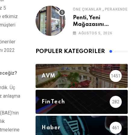
z 5
,
ÖNE ÇIKANLAR
PERAKENDE
e etkimiz
Penti, Yeni
Mağazasını
 müşteri
Galataport’ta
AĞUSTOS 5, 2026
Açıyor
öneriler
ını 2022
POPÜLER KATEGORILER
receğiz?
AVM
1451
rdik. Üç
mız anlaşma
FinTech
282
(BAE)’nin
lık
Haber
461
etmelerine