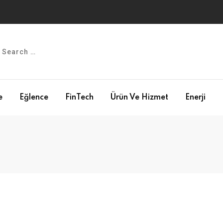
e
Eğlence
FinTech
Ürün Ve Hizmet
Enerji