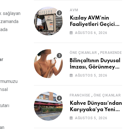
AVM
ak sağlayan
Kızılay AVM’nin
nı zamanda
Faaliyetleri Geçici
tada
Olarak Durduruldu
AĞUSTOS 6, 2026
,
ÖNE ÇIKANLAR
PERAKENDE
ar
Bilinçaltının Duyusal
İmzası, Görünmeyen
Güç
AĞUSTOS 5, 2026
formumuzu
nsal
,
FRANCHISE
ÖNE ÇIKANLAR
Kahve Dünyası’ndan
utarı
Karşıyaka’ya Yeni
Mağaza
AĞUSTOS 5, 2026
dan