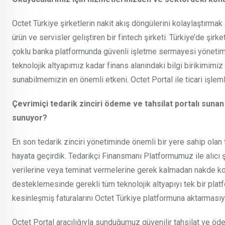
Octet Türkiye şirketlerin nakit akış döngülerini kolaylaştırma
ürün ve servisler geliştiren bir fintech şirketi. Türkiye’de şir
çoklu banka platformunda güvenli işletme sermayesi yönetimi
teknolojik altyapımız kadar finans alanındaki bilgi birikimimiz
sunabilmemizin en önemli etkeni. Octet Portal ile ticari işlemler
Çevrimiçi tedarik zinciri ödeme ve tahsilat portalı sunan O
sunuyor?
En son tedarik zinciri yönetiminde önemli bir yere sahip olan
hayata geçirdik. Tedarikçi Finansmanı Platformumuz ile alıcı ş
verilerine veya teminat vermelerine gerek kalmadan nakde kolay
desteklemesinde gerekli tüm teknolojik altyapıyı tek bir plat
kesinleşmiş faturalarını Octet Türkiye platformuna aktarmasıyla
Octet Portal aracılığıyla sunduğumuz güvenilir tahsilat ve ödem