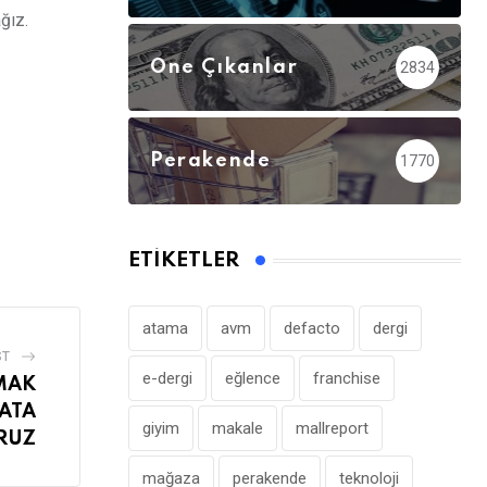
ğız.
Öne Çıkanlar
2834
Perakende
1770
ETIKETLER
atama
avm
defacto
dergi
ST
e-dergi
eğlence
franchise
MAK
YATA
giyim
makale
mallreport
RUZ
mağaza
perakende
teknoloji