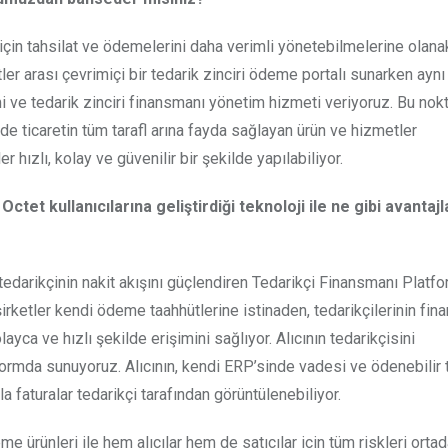
k için tahsilat ve ödemelerini daha verimli yönetebilmelerine olan
ketler arası çevrimiçi bir tedarik zinciri ödeme portalı sunarken ay
 ve tedarik zinciri finansmanı yönetim hizmeti veriyoruz. Bu nok
 de ticaretin tüm tarafl arına fayda sağlayan ürün ve hizmetler
 hızlı, kolay ve güvenilir bir şekilde yapılabiliyor.
ctet kullanıcılarına geliştirdiği teknoloji ile ne gibi avantajl
 tedarikçinin nakit akışını güçlendiren Tedarikçi Finansmanı Plat
irketler kendi ödeme taahhütlerine istinaden, tedarikçilerinin fina
ca ve hızlı şekilde erişimini sağlıyor. Alıcının tedarikçisini
formda sunuyoruz. Alıcının, kendi ERP’sinde vadesi ve ödenebilir t
 faturalar tedarikçi tarafından görüntülenebiliyor.
e ürünleri ile hem alıcılar hem de satıcılar için tüm riskleri orta