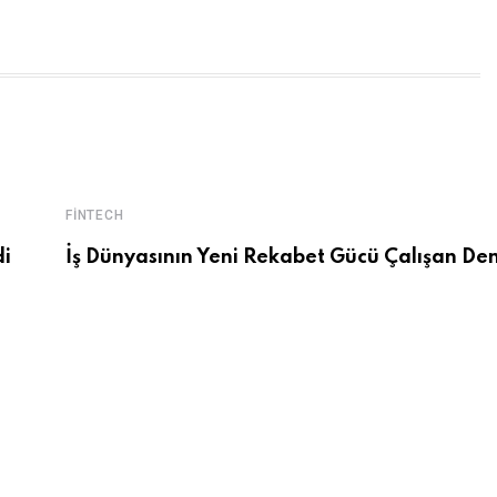
FINTECH
di
İş Dünyasının Yeni Rekabet Gücü Çalışan De