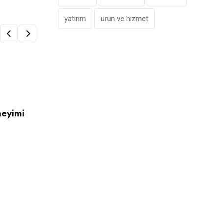
yatırım
ürün ve hizmet
neyimi