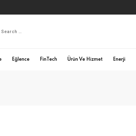
e
Eğlence
FinTech
Ürün Ve Hizmet
Enerji