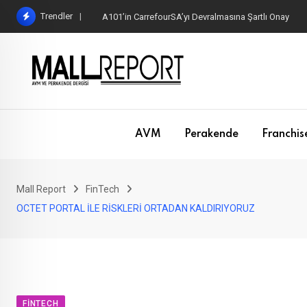
Skip
Trendler
A101’in CarrefourSA’yı Devralmasına Şartlı Onay
to
content
AVM
Perakende
Franchis
Mall Report
FinTech
OCTET PORTAL İLE RİSKLERİ ORTADAN KALDIRIYORUZ
FINTECH