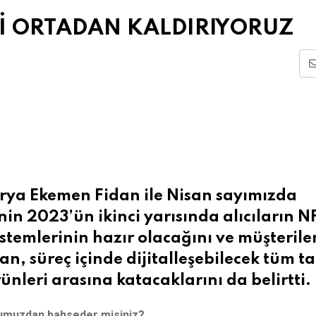
Rİ ORTADAN KALDIRIYORUZ
rya Ekemen Fidan ile Nisan sayımızda
in 2023’ün ikinci yarısında alıcıların NF
emlerinin hazır olacağını ve müşterile
, süreç içinde dijitalleşebilecek tüm ta
nleri arasına katacaklarını da belirtti.
numuzdan bahseder misiniz?