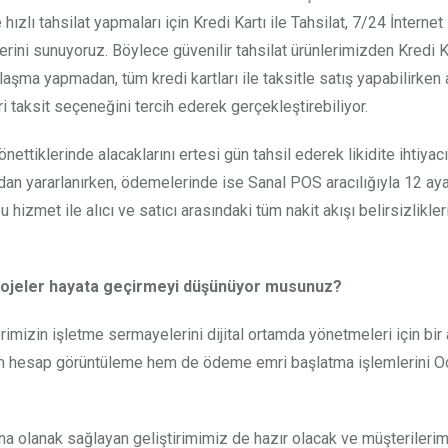
hızlı tahsilat yapmaları için Kredi Kartı ile Tahsilat, 7/24 İnternet
erini sunuyoruz. Böylece güvenilir tahsilat ürünlerimizden Kredi Ka
aşma yapmadan, tüm kredi kartları ile taksitle satış yapabilirken a
ri taksit seçeneğini tercih ederek gerçekleştirebiliyor.
 yönettiklerinde alacaklarını ertesi gün tahsil ederek likidite ihtiyacı
dan yararlanırken, ödemelerinde ise Sanal POS aracılığıyla 12 ay
u hizmet ile alıcı ve satıcı arasındaki tüm nakit akışı belirsizlikler
ojeler hayata geçirmeyi düşünüyor musunuz?
lerimizin işletme sermayelerini dijital ortamda yönetmeleri için bi
hem hesap görüntüleme hem de ödeme emri başlatma işlemlerini Oc
ına olanak sağlayan geliştirimimiz de hazır olacak ve müşterilerim