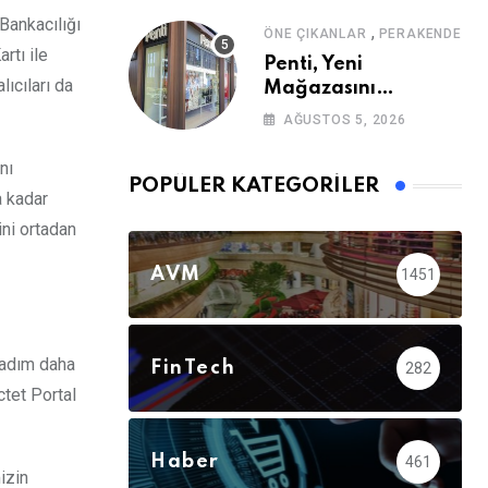
 Bankacılığı
,
ÖNE ÇIKANLAR
PERAKENDE
rtı ile
Penti, Yeni
lıcıları da
Mağazasını
Galataport’ta
AĞUSTOS 5, 2026
Açıyor
nı
POPÜLER KATEGORILER
a kadar
ini ortadan
AVM
1451
r adım daha
FinTech
282
tet Portal
Haber
461
izin