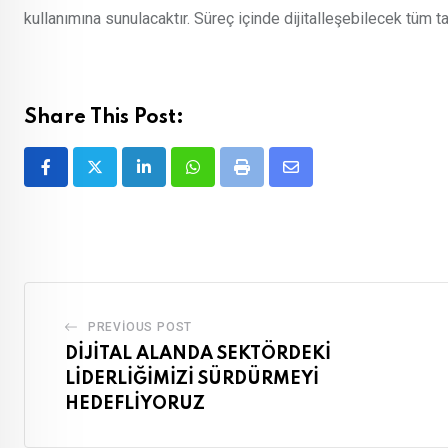
kullanımına sunulacaktır. Süreç içinde dijitalleşebilecek tüm 
Share This Post:
LinkedIn
Whatsapp
Print
Share
via
Email
PREVIOUS POST
DİJİTAL ALANDA SEKTÖRDEKİ
LİDERLİĞİMİZİ SÜRDÜRMEYİ
HEDEFLİYORUZ